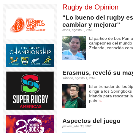
Rugby de Opinion
“Lo bueno del rugby es
cambiar y mejorar”
lunes, agosto 3, 2026
El partido de Los Puma
campeones del mundo a
Zelanda, conocida como
LOS PUMAS | Tomás
TEST MATCH | 
Albornoz ha sido
El entrena
suspendido por
...
5
5
0
Erasmus, reveló su ma
sábado, agosto 1, 2026
El entrenador de los S
dirigir a los Springbok
Irlanda para rescatar l
RUGBY INT`L | Thomas
USA v ARGENT
país.
»
Ramos de 31 años será
entrenador de
jugador
...
5
4
0
Aspectos del juego
jueves, julio 30, 2026