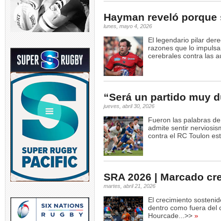
Hayman reveló porque 
lunes, mayo 4, 2026
El legendario pilar der
razones que lo impuls
cerebrales contra las a
“Será un partido muy d
jueves, abril 30, 2026
Fueron las palabras de 
admite sentir nerviosi
contra el RC Toulon es
SRA 2026 | Marcado cr
martes, abril 21, 2026
El crecimiento sosteni
dentro como fuera del 
Hourcade...>>
»