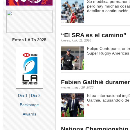
Se modifica permanent
pero hay muchas cosas 
detallar a continuación.
“El SRA es el camino”
Fotos LA 7s 2025
jueves, junio 11, 2026
Felipe Contepomi, entr
Súper Rugby Américas 
Fabien Galthié duramen
martes, mayo 26, 2026
Dia 1
|
Dia 2
El ex-internacional ing
Galthié, acusándolo de
Backstage
»
Awards
Nations Championship 