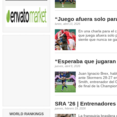
“Juego afuera solo par
lunes, abril 13, 2026
En una charla para el 
que juega afuera solo
siente que nunca se ga
“Esperaba que jugaran 
jueves, abril 9, 2026
Juan Ignacio Brex, habl
ante Stormers 28-27 en
Smith, entrenador del 
de final de la Champio
SRA ’26 | Entrenadores
jueves, febrero 19, 2026
WORLD RANKINGS
La franquicia brasiler