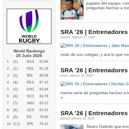
jugador del equipo, com
preguntas hechas a tod
SRA ’26 | Entrenadores
martes, febrero 17, 2026
World Rankings
resto de sus colegas, y acá lo que n
20 Julio 2026
1
(1)
RSA
93.96
2
(2)
NZL
92.28
SRA ’26 | Entrenadores 
3
(3)
IRE
88.08
lunes, febrero 16, 2026
4
(4)
FRA
87.43
5
(5)
ENG
85.68
misma serie de preguntas hechas a t
6
(6)
SCO
84.78
»
7
(7)
ARG
83.13
8
(8)
AUS
81.61
SRA ’26 | Entrenadores 
9
(9)
FIJ
78.00
jueves, febrero 12, 2026
10
(11)
JPN
76.42
Álvaro Galindo que enc