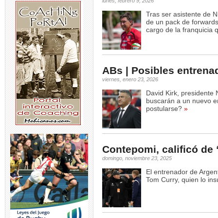
lunes, febrero 9, 2026
Tras ser asistente de 
de un pack de forwards
cargo de la franquicia 
ABs | Posibles entrena
viernes, enero 23, 2026
David Kirk, president
buscarán a un nuevo en
postularse?
»
Contepomi, calificó de
domingo, noviembre 23, 2025
El entrenador de Argent
Tom Curry, quien lo insu