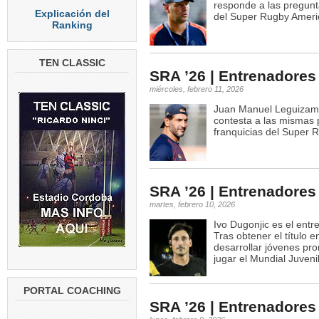
responde a las pregunta
Explicación del
del Super Rugby Ameri
Ranking
TEN CLASSIC
SRA ’26 | Entrenadore
miércoles, febrero 11, 2026
Juan Manuel Leguizamón
contesta a las mismas 
franquicias del Super 
SRA ’26 | Entrenadores 
martes, febrero 10, 2026
Ivo Dugonjic es el ent
Tras obtener el título 
desarrollar jóvenes pr
jugar el Mundial Juveni
PORTAL COACHING
SRA ’26 | Entrenadores