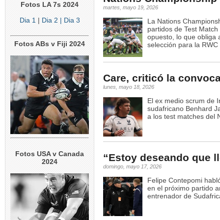
Fotos LA 7s 2024
martes, mayo 19, 2026
Dia 1
|
Dia 2
| Dia 3
La Nations Championshi
partidos de Test Match 
opuesto, lo que obliga 
Fotos ABs v Fiji 2024
selección para la RWC
Care, criticó la convo
lunes, mayo 18, 2026
El ex medio scrum de In
sudafricano Benhard Ja
a los test matches del 
Fotos USA v Canada
“Estoy deseando que l
2024
domingo, mayo 17, 2026
Felipe Contepomi habló
en el próximo partido a
entrenador de Sudafric