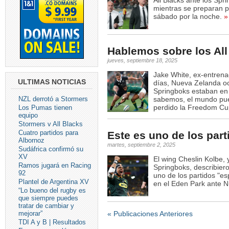
All Blacks ante los Spri
mientras se preparan p
sábado por la noche.
»
Hablemos sobre los All
jueves, septiembre 18, 2025
Jake White, ex-entrenad
ULTIMAS NOTICIAS
días, Nueva Zelanda oc
Springboks estaban en
NZL derrotó a Stormers
sabemos, el mundo pued
perdido la Freedom Cup
Los Pumas tienen
equipo
Stormers v All Blacks
Cuatro partidos para
Este es uno de los par
Albornoz
martes, septiembre 2, 2025
Sudáfrica confirmó su
XV
El wing Cheslin Kolbe,
Ramos jugará en Racing
Springboks, describier
92
uno de los partidos "es
Plantel de Argentina XV
en el Eden Park ante 
“Lo bueno del rugby es
que siempre puedes
tratar de cambiar y
mejorar”
« Publicaciones Anteriores
TDI A y B | Resultados