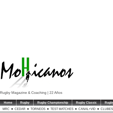
Rugby Magazine & Coaching | 22 Años
Home
Rugby
Rugby Championship
Rugby Classic
Rugb
MRC
CEDAR
TORNEOS
TEST MATCHES
CANAL+VID
CLUBES