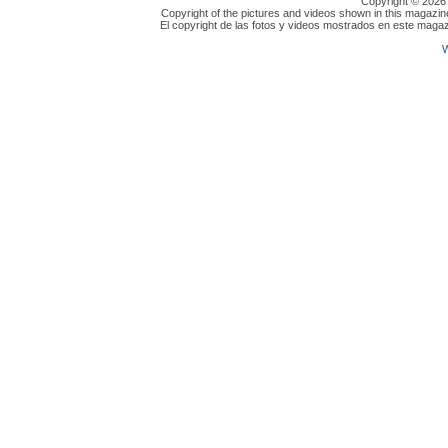
Copyright © 202
Copyright of the pictures and videos shown in this magazin
El copyright de las fotos y videos mostrados en este magaz
W