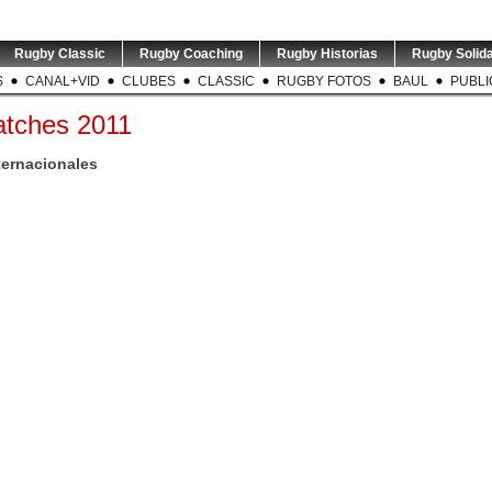
Rugby Classic
Rugby Coaching
Rugby Historias
Rugby Solida
S
CANAL+VID
CLUBES
CLASSIC
RUGBY FOTOS
BAUL
PUBLI
atches 2011
ternacionales
TEST MATCH | ARG v RSA |
TORNEO DEL INTERIOR |
RUGBY 
El entrenador de
...
Este sábado se disputó la
...
modific
5
0
6
0
USA v ARGENTINA XV | El
TEST MATCH | El
SVNS 
entrenador de Argentina
...
entrenador de los
Rugby 
Springboks,
...