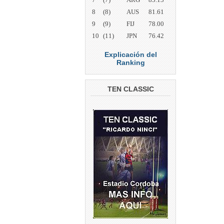
8
(8)
AUS
81.61
9
(9)
FIJ
78.00
10
(11)
JPN
76.42
Explicación del
Ranking
TEN CLASSIC