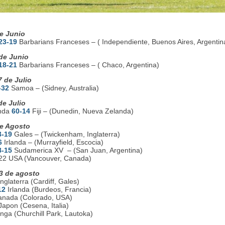
e Junio
23-19
Barbarians Franceses – ( Independiente, Buenos Aires, Argentin
de Junio
18-21
Barbarians Franceses – ( Chaco, Argentina)
 de Julio
-32
Samoa – (Sidney, Australia)
de Julio
nda
60-14
Fiji – (Dunedin, Nueva Zelanda)
e Agosto
3-19
Gales – (Twickenham, Inglaterra)
6
Irlanda – (Murrayfield, Escocia)
8-15
Sudamerica XV – (San Juan, Argentina)
22 USA (Vancouver, Canada)
3 de agosto
nglaterra (Cardiff, Gales)
12
Irlanda (Burdeos, Francia)
nada (Colorado, USA)
apon (Cesena, Italia)
onga (Churchill Park, Lautoka)