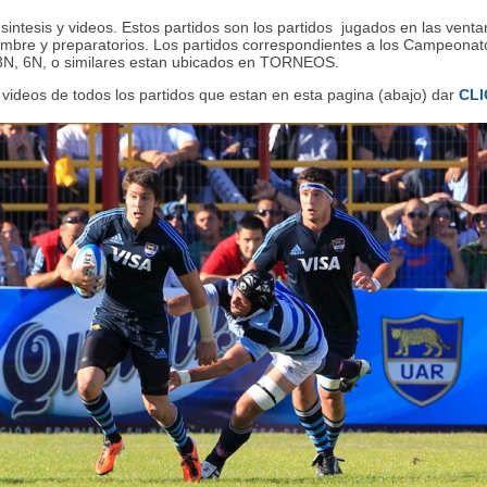
5
0
sintesis y videos. Estos partidos son los partidos jugados en las vent
5
0
embre y preparatorios. Los partidos correspondientes a los Campeonat
3N, 6N, o similares estan ubicados en TORNEOS.
 videos de todos los partidos que estan en esta pagina (abajo) dar
CLI