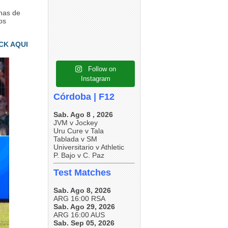
4
0
anas de
5
0
4
0
os
CK AQUI
Follow on
Instagram
Córdoba | F12
Sab. Ago 8 , 2026
JVM v Jockey
Uru Cure v Tala
Tablada v SM
Universitario v Athletic
P. Bajo v C. Paz
Test Matches
Sab. Ago 8, 2026
ARG 16:00 RSA
Sab. Ago 29, 2026
ARG 16:00 AUS
Sab. Sep 05, 2026