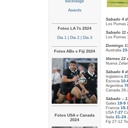
Backstage
Awards
Sabado 4 d
Los Pumas
Fotos LA 7s 2024
Sabado 11 
Los Pumas
Dia 1
|
Dia 2
| Dia 3
Domingo 17
Australia
23
Fotos ABs v Fiji 2024
Viernes 22 
Nueva Zela
Sábado 6 d
Inglaterra
2
Escocia
10-
Argentina
7
Canada 28-
Sábado – 1
Gales
19-9
I
Francia
19-
USA
7-27
Ca
Fotos USA v Canada
Italia
31-24
J
2024
Fiji 27-12 T