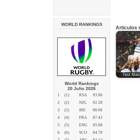
WORLD RANKINGS
Articulos 
Test Mat
World Rankings
20 Julio 2026
1
(1)
RSA
93.96
2
(2)
NZL
92.28
3
(3)
IRE
88.08
4
(4)
FRA
87.43
5
(5)
ENG
85.68
6
(6)
SCO
84.78
7
(7)
ARG
83.13