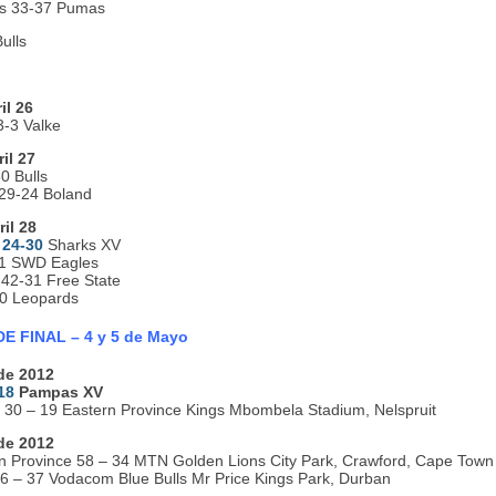
ns 33-37 Pumas
ulls
il 26
-3 Valke
il 27
0 Bulls
 29-24 Boland
il 28
V
24-30
Sharks XV
31 SWD Eagles
 42-31 Free State
0 Leopards
 FINAL – 4 y 5 de Mayo
de 2012
18
Pampas XV
30 – 19 Eastern Province Kings Mbombela Stadium, Nelspruit
de 2012
 Province 58 – 34 MTN Golden Lions City Park, Crawford, Cape Town
6 – 37 Vodacom Blue Bulls Mr Price Kings Park, Durban