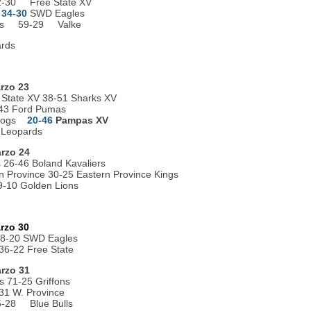
-30 Free State XV
34-30
SWD Eagles
ons 59-29 Valke
ards
rzo 23
 State XV 38-51 Sharks XV
-43 Ford Pumas
ldogs
20-46
Pampas XV
 Leopards
rzo 24
26-46 Boland Kavaliers
 Province 30-25 Eastern Province Kings
49-10 Golden Lions
rzo 30
38-20 SWD Eagles
 36-22 Free State
rzo 31
s 71-25 Griffons
1 W. Province
5-28 Blue Bulls