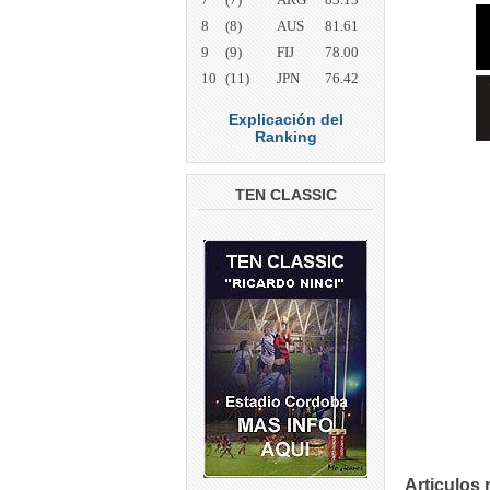
8
(8)
AUS
81.61
9
(9)
FIJ
78.00
10
(11)
JPN
76.42
Explicación del
Ranking
TEN CLASSIC
Articulos 