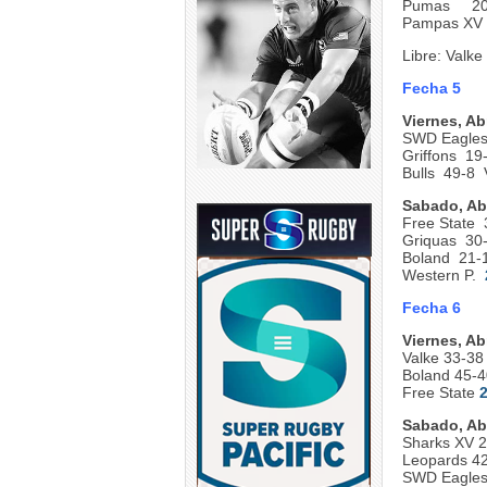
Pumas 20-
Pampas XV
Libre: Valke
Fecha 5
Viernes, Abr
SWD Eagles
Griffons 19
Bulls 49-8 
Sabado, Abr
Free State 
Griquas 30
Boland 21-
Western P.
Fecha 6
Viernes, Abr
Valke 33-38 
Boland 45-4
Free State
Sabado, Abr
Sharks XV 2
Leopards 42
SWD Eagles 