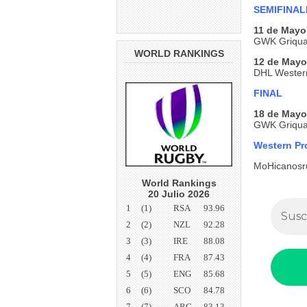
SEMIFINAL
11 de Mayo
GWK Griquas
WORLD RANKINGS
12 de Mayo
DHL Wester
FINAL
18 de Mayo
GWK Griqua
Western P
MoHicanosr
World Rankings
20 Julio 2026
1
(1)
RSA
93.96
2
(2)
NZL
92.28
3
(3)
IRE
88.08
4
(4)
FRA
87.43
5
(5)
ENG
85.68
6
(6)
SCO
84.78
7
(7)
ARG
83.13