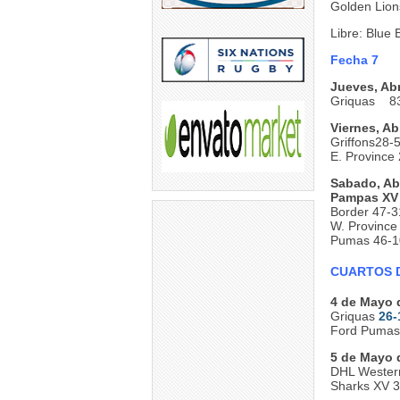
Golden Lio
Libre: Blue B
Fecha 7
Jueves, Abr
Griquas 83
Viernes, Abr
Griffons28-5
E. Province
Sabado, Abr
Pampas X
Border 47-
W. Province
Pumas 46-1
CUARTOS DE
4 de Mayo 
Griquas
26-
Ford Pumas 
5 de Mayo 
DHL Western
Sharks XV 3