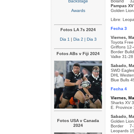
Backstage
Boland 32
Pampas XV
Awards
Golden Li
Libre: Leop
Fecha 3
Fotos LA 7s 2024
Viernes, Ma
Dia 1
|
Dia 2
| Dia 3
Toyota Free
Griffons 12
Border Bul
Fotos ABs v Fiji 2024
Valke 31-28
Sabado, Ma
SWD Eagles 
DHL Western
Blue Bulls 
Fecha 4
Viernes, Ma
Sharks XV 
E. Province
Sabado, Ma
Fotos USA v Canada
Golden Lion
2024
Border 7-3
Leopards 1