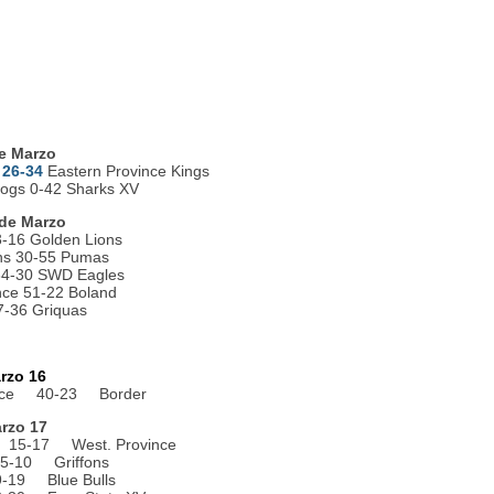
0
5
0
4
0
de Marzo
V
26-34
Eastern Province Kings
dogs 0-42 Sharks XV
de Marzo
-16 Golden Lions
ns 30-55 Pumas
34-30 SWD Eagles
nce 51-22 Boland
17-36 Griquas
rzo 16
vince 40-23 Border
rzo 17
 15-17 West. Province
5-10 Griffons
19 Blue Bulls