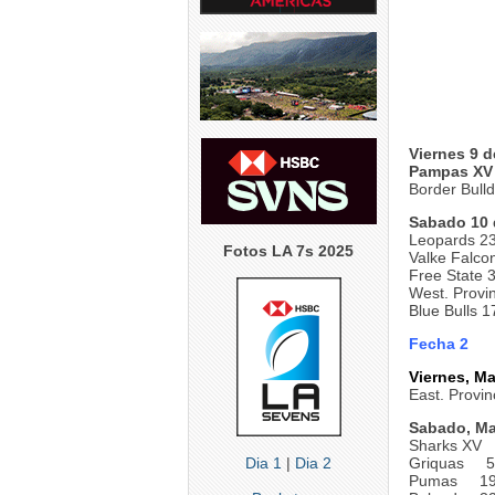
4
5
0
5
0
Viernes 9 
Pampas X
Border Bull
Sabado 10 
Leopards 23
Fotos LA 7s 2025
Valke Falco
Free State 
West. Provi
Blue Bulls 
Fecha 2
Viernes, Ma
East. Pro
Sabado, Ma
Sharks XV
Dia 1
|
Dia 2
Griquas 5
Pumas 19-