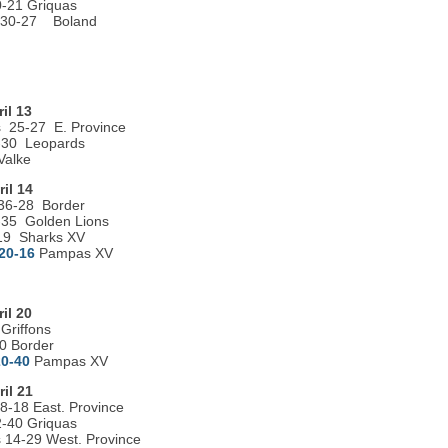
21 Griquas
 30-27 Boland
il 13
 25-27 E. Province
-30 Leopards
Valke
il 14
36-28 Border
-35 Golden Lions
19 Sharks XV
20-16
Pampas XV
il 20
Griffons
0 Border
20-40
Pampas XV
il 21
8-18 East. Province
-40 Griquas
14-29 West. Province