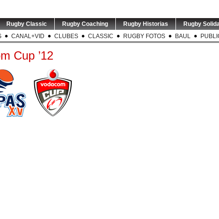
Rugby Classic
Rugby Coaching
Rugby Historias
Rugby Solida
S
CANAL+VID
CLUBES
CLASSIC
RUGBY FOTOS
BAUL
PUBLI
m Cup ’12
ARG v RSA |
LOS PUMAS | Tomás
TEST MATCH | ARG v RSA |
TORNEO
dor de
...
Albornoz ha sido
El entrenador de
...
Este sáb
suspendido por
...
0
5
0
5
0
ALRY | P1 |
RUGBY INT`L | Thomas
USA v ARGENTINA XV | El
TES
dores de
...
Ramos de 31 años será
entrenador de Argentina
...
entr
jugador
...
Sp