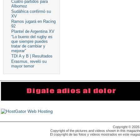
Cuatro partidos para
Albornoz
Sudáfrica confirmó su
XV
Ramos jugará en Racing
92
Plantel de Argentina XV
“Lo bueno del rugby es
que siempre puedes
tratar de cambiar y
mejorar”
TDI A y B | Resultados
Erasmus, reveló su
mayor temor
Copyright © 202
Copyright of the pictures and videos shown in this magazin
El copyright de las fotos y videos mostrados en este magaz