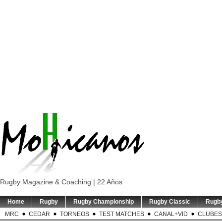
Rugby Magazine & Coaching | 22 Años
Home
Rugby
Rugby Championship
Rugby Classic
Rugb
MRC
CEDAR
TORNEOS
TEST MATCHES
CANAL+VID
CLUBES