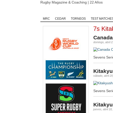
Rugby Magazine & Coaching | 22 Años
Home
Rugby
Rugby Championship
MRC
CEDAR
TORNEOS
TEST MATCHE
7s Kit
Canada
domingo, abril 2
Sevens Serie
Kitakyu
sábado, abril 20
Sevens Seri
Kitaky
jueves, abril 18