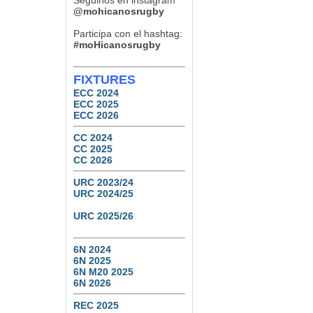
Seguinos en instagram
Tucumán Lawn Tennis vs.
Natación y Gimnasia
@mohicanosrugby
6
0
Participa con el hashtag:
#moHicanosrugby
FIXTURES
ECC 2024
ECC 2025
ECC 2026
CC 2024
CC 2025
CC 2026
URC 2023/24
URC 2024/25
URC 2025/26
6N 2024
6N 2025
6N M20 2025
6N 2026
REC 2025