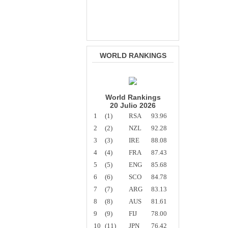
WORLD RANKINGS
World Rankings
20 Julio 2026
1
(1)
RSA
93.96
2
(2)
NZL
92.28
3
(3)
IRE
88.08
4
(4)
FRA
87.43
5
(5)
ENG
85.68
6
(6)
SCO
84.78
7
(7)
ARG
83.13
8
(8)
AUS
81.61
9
(9)
FIJ
78.00
10
(11)
JPN
76.42