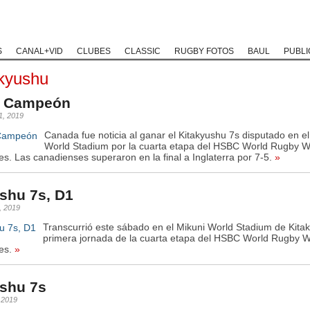
Rugby Classic
Rugby Coaching
Rugby Historias
Rugby Solida
S
CANAL+VID
CLUBES
CLASSIC
RUGBY FOTOS
BAUL
PUBLI
akyushu
 Campeón
1, 2019
Canada fue noticia al ganar el Kitakyushu 7s disputado en el
World Stadium por la cuarta etapa del HSBC World Rugby 
s. Las canadienses superaron en la final a Inglaterra por 7-5.
»
shu 7s, D1
, 2019
Transcurrió este sábado en el Mikuni World Stadium de Kitak
primera jornada de la cuarta etapa del HSBC World Rugby 
es.
»
ushu 7s
, 2019