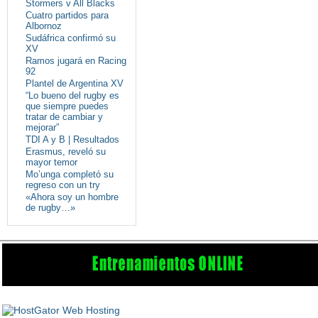
Stormers v All Blacks
Cuatro partidos para
Albornoz
Sudáfrica confirmó su
XV
Ramos jugará en Racing
92
Plantel de Argentina XV
“Lo bueno del rugby es
que siempre puedes
tratar de cambiar y
mejorar”
TDI A y B | Resultados
Erasmus, reveló su
mayor temor
Mo’unga completó su
regreso con un try
«Ahora soy un hombre
de rugby…»