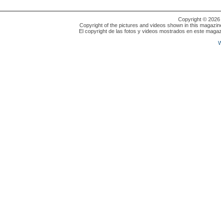
Copyright © 202
Copyright of the pictures and videos shown in this magazin
El copyright de las fotos y videos mostrados en este magaz
W