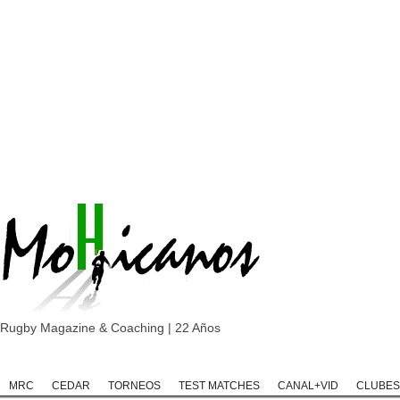
Rugby Magazine & Coaching | 22 Años
Home
Rugby
Rugby Championship
Rugby Classic
Rugb
MRC
CEDAR
TORNEOS
TEST MATCHES
CANAL+VID
CLUBES