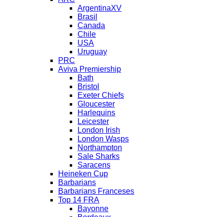
ArgentinaXV
Brasil
Canada
Chile
USA
Uruguay
PRC
Aviva Premiership
Bath
Bristol
Exeter Chiefs
Gloucester
Harlequins
Leicester
London Irish
London Wasps
Northampton
Sale Sharks
Saracens
Heineken Cup
Barbarians
Barbarians Franceses
Top 14 FRA
Bayonne