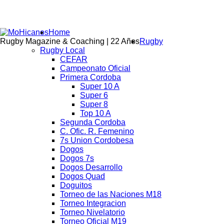
Home
Rugby Magazine & Coaching | 22 Años
Rugby
Rugby Local
CEFAR
Campeonato Oficial
Primera Cordoba
Super 10 A
Super 6
Super 8
Top 10 A
Segunda Cordoba
C. Ofic. R. Femenino
7s Union Cordobesa
Dogos
Dogos 7s
Dogos Desarrollo
Dogos Quad
Doguitos
Torneo de las Naciones M18
Torneo Integracion
Torneo Nivelatorio
Torneo Oficial M19