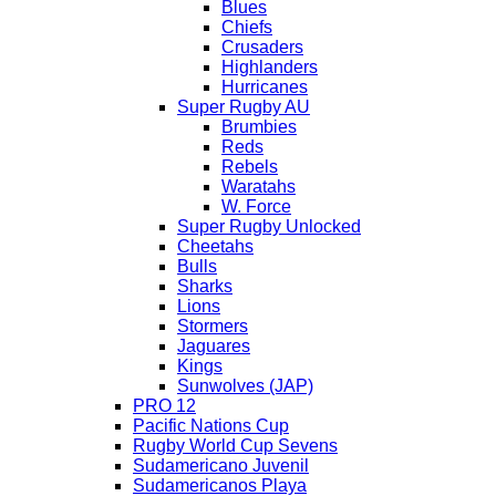
Blues
Chiefs
Crusaders
Highlanders
Hurricanes
Super Rugby AU
Brumbies
Reds
Rebels
Waratahs
W. Force
Super Rugby Unlocked
Cheetahs
Bulls
Sharks
Lions
Stormers
Jaguares
Kings
Sunwolves (JAP)
PRO 12
Pacific Nations Cup
Rugby World Cup Sevens
Sudamericano Juvenil
Sudamericanos Playa