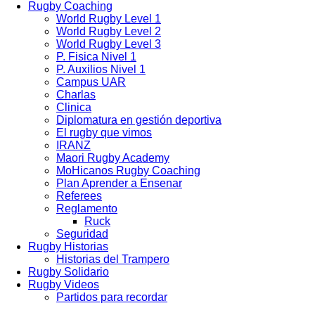
Rugby Coaching
World Rugby Level 1
World Rugby Level 2
World Rugby Level 3
P. Fisica Nivel 1
P. Auxilios Nivel 1
Campus UAR
Charlas
Clinica
Diplomatura en gestión deportiva
El rugby que vimos
IRANZ
Maori Rugby Academy
MoHicanos Rugby Coaching
Plan Aprender a Ensenar
Referees
Reglamento
Ruck
Seguridad
Rugby Historias
Historias del Trampero
Rugby Solidario
Rugby Videos
Partidos para recordar