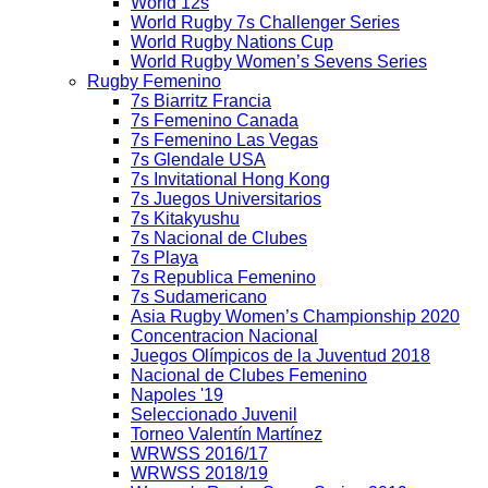
World 12s
World Rugby 7s Challenger Series
World Rugby Nations Cup
World Rugby Women’s Sevens Series
Rugby Femenino
7s Biarritz Francia
7s Femenino Canada
7s Femenino Las Vegas
7s Glendale USA
7s Invitational Hong Kong
7s Juegos Universitarios
7s Kitakyushu
7s Nacional de Clubes
7s Playa
7s Republica Femenino
7s Sudamericano
Asia Rugby Women’s Championship 2020
Concentracion Nacional
Juegos Olímpicos de la Juventud 2018
Nacional de Clubes Femenino
Napoles '19
Seleccionado Juvenil
Torneo Valentín Martínez
WRWSS 2016/17
WRWSS 2018/19