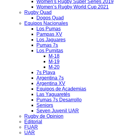
Women's Rugby Super Series 2019
Women’s Rugby World Cup 2021
Rugby Quad
Dogos Quad
Equipos Nacionales
Los Pumas
Pampas XV
Los Jaguares
Pumas 7s
Los Pumitas
M-18
M-19
M-20
7s Playa
Argentina 7s
Argentina XV
Equipos de Academias
Las Yaguaretés
Pumas 7s Desarrollo
Seniors
Seven Juvenil UAR
Rugby de Opinion
Editorial
FUAR
UAR