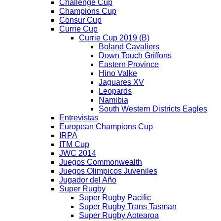
Challenge Cup
Champions Cup
Consur Cup
Currie Cup
Currie Cup 2019 (B)
Boland Cavaliers
Down Touch Griffons
Eastern Province
Hino Valke
Jaguares XV
Leopards
Namibia
South Western Districts Eagles
Entrevistas
European Champions Cup
IRPA
ITM Cup
JWC 2014
Juegos Commonwealth
Juegos Olimpicos Juveniles
Jugador del Año
Super Rugby
Super Rugby Pacific
Super Rugby Trans Tasman
Super Rugby Aotearoa