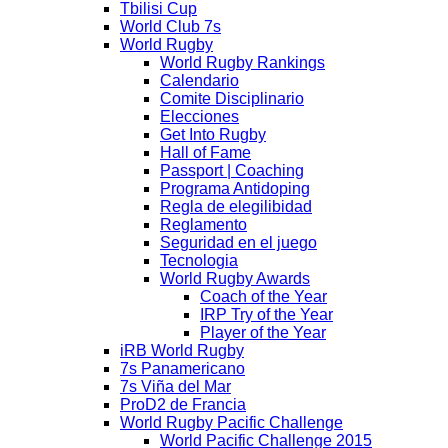
Tbilisi Cup
World Club 7s
World Rugby
World Rugby Rankings
Calendario
Comite Disciplinario
Elecciones
Get Into Rugby
Hall of Fame
Passport | Coaching
Programa Antidoping
Regla de elegilibidad
Reglamento
Seguridad en el juego
Tecnologia
World Rugby Awards
Coach of the Year
IRP Try of the Year
Player of the Year
iRB World Rugby
7s Panamericano
7s Viña del Mar
ProD2 de Francia
World Rugby Pacific Challenge
World Pacific Challenge 2015