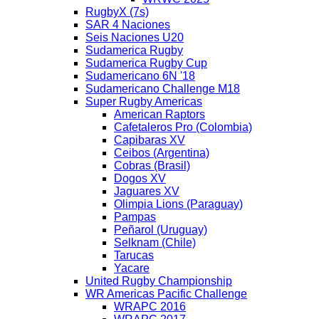
RugbyX (7s)
SAR 4 Naciones
Seis Naciones U20
Sudamerica Rugby
Sudamerica Rugby Cup
Sudamericano 6N '18
Sudamericano Challenge M18
Super Rugby Americas
American Raptors
Cafetaleros Pro (Colombia)
Capibaras XV
Ceibos (Argentina)
Cobras (Brasil)
Dogos XV
Jaguares XV
Olimpia Lions (Paraguay)
Pampas
Peñarol (Uruguay)
Selknam (Chile)
Tarucas
Yacare
United Rugby Championship
WR Americas Pacific Challenge
WRAPC 2016