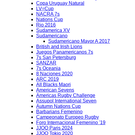
Copa Uruguay Natural
LV=Cup
NACRA 7s
Nations Cup
Rio 2016
Sudamerica XV
Sudamericano
Sudamericano Mayor A 2017
British and Irish Lions
Juegos Panamericanos 7s
7s San Petersburg
SANZAR
7s Oceania
8 Naciones 2020
ARC 2019
All Blacks Maori
American Sevens
Americas Rugby Challenge
Assupol International Seven
Autumn Nations Cup
Barbarians Femenino
Campeonato Europeo Rugby
Foro Internacional Femenino '19
JJOO Paris 2024
JJOO Tokio 2020