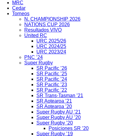
MRC
Cedar
Torneos
N. CHAMPIONSHIP 2026
NATIONS CUP 2026
Resultados VIVO
United RC
URC 2025/26
URC 2024/25
URC 2023/24
PNC ’24
Super Rugby
SR Pacific ’26
SR Pacific ’25
SR Pacific ’24
SR Pacific ’23
SR Pacific ’22
SR Trans-Tasman ’21
SR Aotearoa ’21
SR Aotearoa ’20
Super Rugby AU ’21
Super Rugby AU ’20
Super Rugby ’20
Posiciones SR ’20
Super Rugby ’19