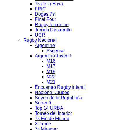
7s de la Pava
FRIC
Dogas 7s
Final Four
Rugby femenino
Torneo Desarrollo
UCR
Rugby Nacional
Argentino
Ascenso
Argentino Juvenil
M16
M17
M18
M20
M21
Encuentro Rugby Infantil
Nacional Clubes
Seven de la Republica
Super 9
Top 14 URBA
Torneo del Interior
7s Fin de Mundo
X-treme
7s Miramar