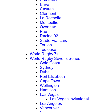
Bordeaux
Brive
Castres
Clermont
La Rochelle
Montpellier
Oyonnax
Pau
Racing 92
Stade Francais
Toulon
Toulouse
World Rugby 7s
World Rugby Sevens Series
Gold Coast
Sydney
Dubai
Port Elizabeth
Cape Town
Wellington
Hamilton
Las Vegas
Las Vegas Invitational
Los Angeles
Vancouver