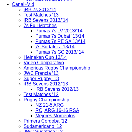
Canal+Vid
iRB 7s 2013/14
Test Matches ’13
iRB Sevens 2013/’14
7s Full Matches
Pumas 7s LV 2013/’14
Pumas 7s Dubai ’13/14
Pumas 7s PE SA 13/’14
7s Sudafrica 13/14
Pumas 7s GC 2013/’14
Heineken Cup 13/14
Video Comparativo
Americas Rugby Championship
JWC Francia ’13
Super Rugby ’13
iRB Sevens 2012/’13
iRB Sevens 2012/13
Test Matches ’12
Rugby Championship
NZ 21-5 ARG
RC, ARG 16-16 RSA
Mejores Momentos
Primera Cordoba ’12
Sudamericano ’12
JWC Sudafrica ’12