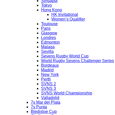
Singapur
Tokyo
Hong Kong
HK Invitational
Women’s Qualifier
Toulouse
Paris
Glasgow
Londres
Edmonton
Malaga
Sevilla
Sevens Rugby World Cup
World Rugby Sevens Challenger Series
Bordeaux
Madrid
New York
Perth
SVNS 2
SVNS 3
SVNS World Championship
Valladolid
7s Mar del Plata
7s Punta
Bledisloe Cup