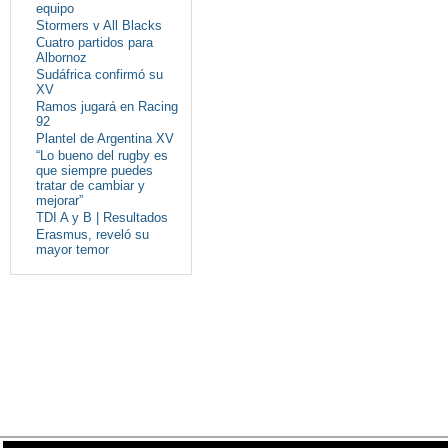
equipo
Stormers v All Blacks
Cuatro partidos para
Albornoz
Sudáfrica confirmó su
XV
Ramos jugará en Racing
92
Plantel de Argentina XV
“Lo bueno del rugby es
que siempre puedes
tratar de cambiar y
mejorar”
TDI A y B | Resultados
Erasmus, reveló su
mayor temor