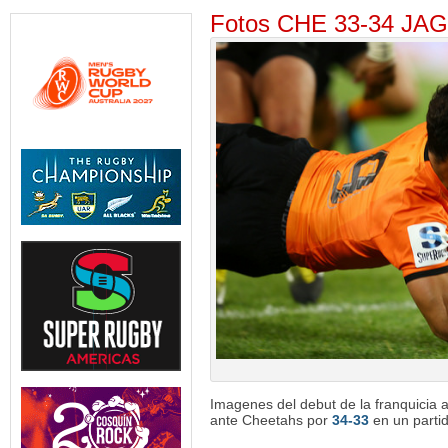
Fotos CHE 33-34 JAG
Imagenes del debut de la franquicia 
ante Cheetahs por
34-33
en un partid