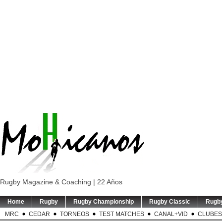
Rugby Magazine & Coaching | 22 Años
Home
Rugby
Rugby Championship
Rugby Classic
Rugb
MRC
CEDAR
TORNEOS
TEST MATCHES
CANAL+VID
CLUBES