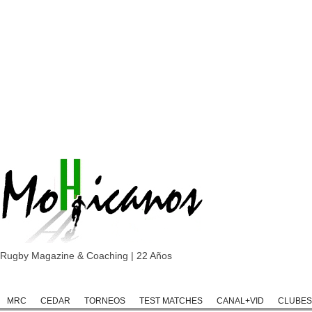
Rugby Magazine & Coaching | 22 Años
Home
Rugby
Rugby Championship
Rugby Classic
Rugb
MRC
CEDAR
TORNEOS
TEST MATCHES
CANAL+VID
CLUBES