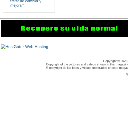
tratar de cambiar y
mejorar”
Copyright © 202
Copyright of the pictures and videos shown in this magazin
El copyright de las fotos y videos mostrados en este magaz
W