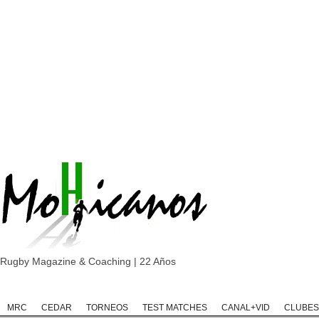
Rugby Magazine & Coaching | 22 Años
Home
Rugby
Rugby Championship
Rugby Classic
Rugb
MRC
CEDAR
TORNEOS
TEST MATCHES
CANAL+VID
CLUBES