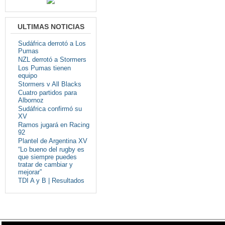
ULTIMAS NOTICIAS
Sudáfrica derrotó a Los
Pumas
NZL derrotó a Stormers
Los Pumas tienen
equipo
Stormers v All Blacks
Cuatro partidos para
Albornoz
Sudáfrica confirmó su
XV
Ramos jugará en Racing
92
Plantel de Argentina XV
“Lo bueno del rugby es
que siempre puedes
tratar de cambiar y
mejorar”
TDI A y B | Resultados