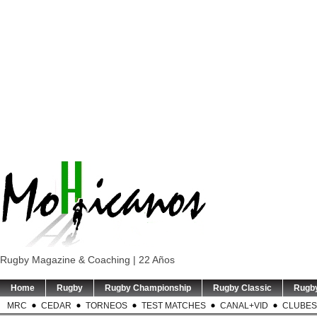
Rugby Magazine & Coaching | 22 Años
Home
Rugby
Rugby Championship
Rugby Classic
Rugb
MRC
CEDAR
TORNEOS
TEST MATCHES
CANAL+VID
CLUBES