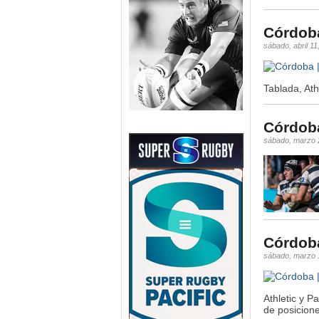
Córdoba
sábado, abril 11
Tablada, Ath
Córdoba
sábado, marzo 
Córdoba
sábado, marzo 
Athletic y P
de posicione