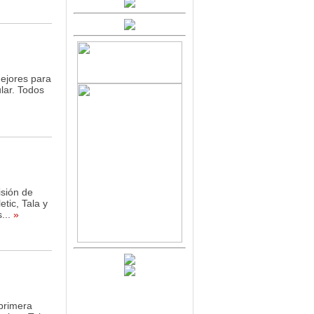
mejores para
ular. Todos
isión de
tic, Tala y
...
»
 primera