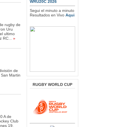
WRU20C 2026
Segui el minuto a minuto
Resultados en Vivo
Aqui
 de rugby de
ron Uru
el ultimo
z RC...
»
ivisión de
 San Martin
RUGBY WORLD CUP
10 A de
ockey Club
rnes 19.