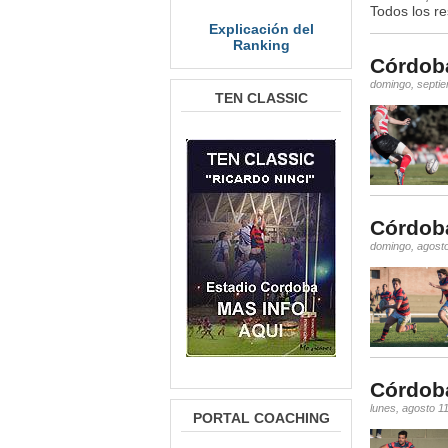
Todos los re
Explicación del
Ranking
Córdoba
domingo, septie
TEN CLASSIC
Córdoba
domingo, agost
Córdoba
lunes, agosto 1
PORTAL COACHING