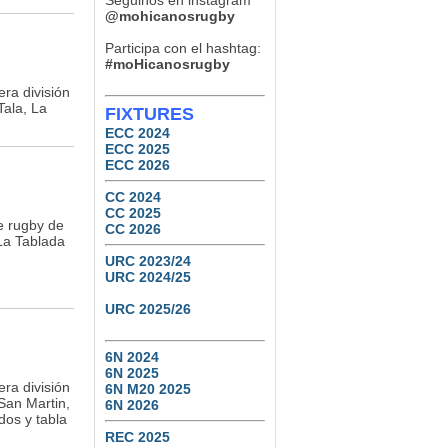
Seguinos en instagram
Natación y Gimnasia
@mohicanosrugby
5
0
Participa con el hashtag:
#moHicanosrugby
ra división
ala, La
FIXTURES
ECC 2024
ECC 2025
ECC 2026
CC 2024
CC 2025
e rugby de
CC 2026
La Tablada
URC 2023/24
URC 2024/25
URC 2025/26
6N 2024
6N 2025
ra división
6N M20 2025
San Martin,
6N 2026
dos y tabla
REC 2025