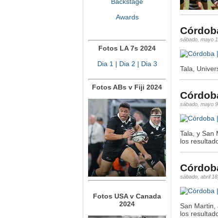
Backstage
Awards
Córdoba
sábado, mayo 1
Fotos LA 7s 2024
Dia 1
|
Dia 2
| Dia 3
Tala, Univer
Fotos ABs v Fiji 2024
Córdoba
sábado, mayo 9
Tala, y San 
los resultad
Córdoba
sábado, abril 18
Fotos USA v Canada
2024
San Martin, 
los resultad