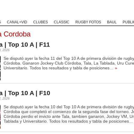
Rugby Classic
Rugby Coaching
Rugby Historias
Rugby Solida
S
CANAL+VID
CLUBES
CLASSIC
RUGBY FOTOS
BAUL
PUBLI
a Cordoba
 | Top 10 A | F11
9, 2026
Se disputó ayer la fecha 11 del Top 10 A de primera división de rugb
Córdoba. Ganaron Jockey Club Córdoba, Tala, La Tablada, Uru Cure
Universitario. Todos los resultados y tabla de posiciones…
»
 | Top 10 A | F10
2, 2026
Se disputó ayer la fecha 10 del Top 10 A de primera división de rugb
Córdoba que completó el comienzo de la segunda fase del torneo. J
Córdoba perdio el invicto ante Tala, tambien ganaron, Jockey VM, U
Tablada y Universitario. Todos los resultados y tabla de posiciones…