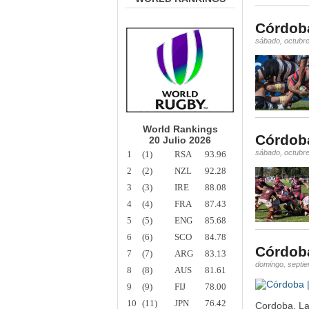
Córdoba
sábado, octubre
World Rankings
Córdoba
20 Julio 2026
sábado, octubre
1
(1)
RSA
93.96
2
(2)
NZL
92.28
3
(3)
IRE
88.08
4
(4)
FRA
87.43
5
(5)
ENG
85.68
6
(6)
SCO
84.78
Córdoba
7
(7)
ARG
83.13
domingo, septi
8
(8)
AUS
81.61
9
(9)
FIJ
78.00
10
(11)
JPN
76.42
Cordoba, La 