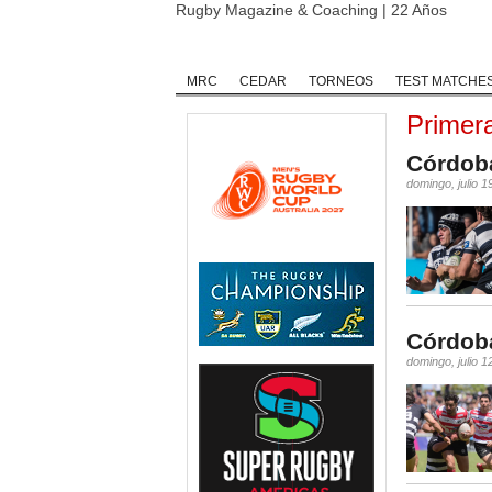
Rugby Magazine & Coaching | 22 Años
Home
Rugby
Rugby Championship
MRC
CEDAR
TORNEOS
TEST MATCHE
Primer
Córdoba
domingo, julio 1
Córdoba
domingo, julio 1