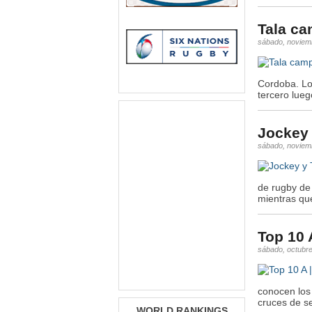
Tala c
sábado, noviem
Cordoba. Los
tercero lueg
Jockey y
sábado, noviem
de rugby de 
mientras que
Top 10 A
sábado, octubre
conocen los 
cruces de se
WORLD RANKINGS