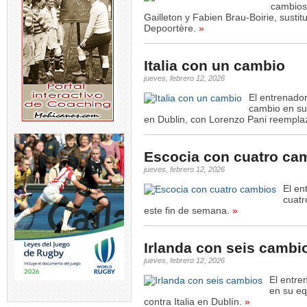
cambios 
Gailleton y Fabien Brau-Boirie, sust
Depoortère.
»
Italia con un cambio
jueves, febrero 12, 2026
El entrenador
cambio en su 
en Dublin, con Lorenzo Pani reempl
Escocia con cuatro ca
jueves, febrero 12, 2026
El en
cuatr
este fin de semana.
»
Irlanda con seis cambi
jueves, febrero 12, 2026
El entre
en su eq
contra Italia en Dublín.
»