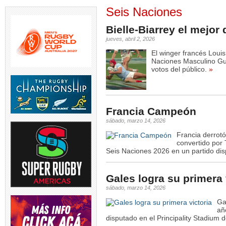
Seis Naciones
Bielle-Biarrey el mejor 
jueves, abril 2, 2026
El winger francés Loui
Naciones Masculino Gu
votos del público.
»
Francia Campeón
sábado, marzo 14, 2026
Francia derrotó
convertido po
Seis Naciones 2026 en un partido di
Gales logra su primera 
sábado, marzo 14, 2026
Ga
añ
disputado en el Principality Stadium 