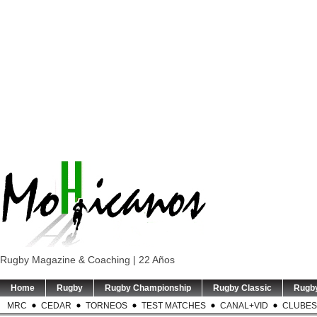
Rugby Magazine & Coaching | 22 Años
Home
Rugby
Rugby Championship
Rugby Classic
Rugb
MRC
CEDAR
TORNEOS
TEST MATCHES
CANAL+VID
CLUBES