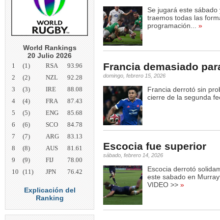
Se jugará este sábado 
traemos todas las forma
programación...
»
World Rankings
20 Julio 2026
Francia demasiado par
1
(1)
RSA
93.96
domingo, febrero 15, 2026
2
(2)
NZL
92.28
3
(3)
IRE
88.08
Francia derrotó sin pr
cierre de la segunda f
4
(4)
FRA
87.43
5
(5)
ENG
85.68
6
(6)
SCO
84.78
7
(7)
ARG
83.13
Escocia fue superior
8
(8)
AUS
81.61
sábado, febrero 14, 2026
9
(9)
FIJ
78.00
Escocia derrotó solida
10
(11)
JPN
76.42
este sabado en Murrayf
VIDEO >>
»
Explicación del
Ranking