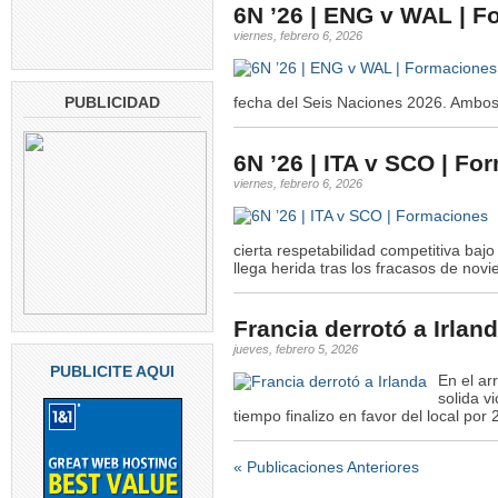
6N ’26 | ENG v WAL | 
viernes, febrero 6, 2026
fecha del Seis Naciones 2026. Ambos 
PUBLICIDAD
6N ’26 | ITA v SCO | F
viernes, febrero 6, 2026
cierta respetabilidad competitiva ba
llega herida tras los fracasos de no
Francia derrotó a Irlan
jueves, febrero 5, 2026
PUBLICITE AQUI
En el ar
solida v
tiempo finalizo en favor del local po
« Publicaciones Anteriores