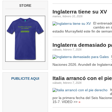
STORE
Inglaterra tiene su XV
martes, febrero 10, 2026
El entrenad
cambio en s
estadio Murrayfield este fin de seman
Inglaterra demasiado p
sábado, febrero 7, 2026
Naciones 2026. Arundell de Inglaterra
Italia arrancó con el pi
PUBLICITE AQUI
sábado, febrero 7, 2026
I
d
por la primera fecha del Seis Naciones
15-7. VIDEO >>
»