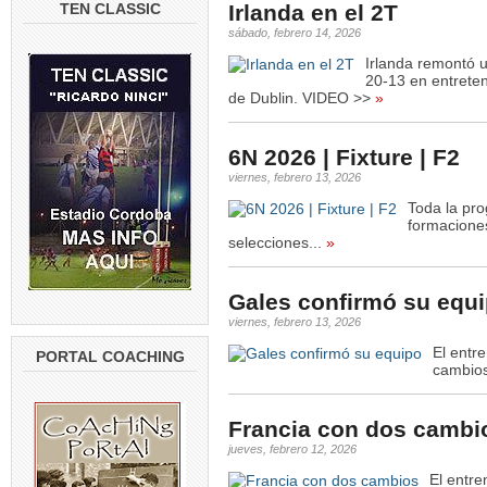
TEN CLASSIC
Irlanda en el 2T
sábado, febrero 14, 2026
Irlanda remontó u
20-13 en entreten
de Dublin. VIDEO >>
»
6N 2026 | Fixture | F2
viernes, febrero 13, 2026
Toda la pr
formaciones
selecciones...
»
Gales confirmó su equ
viernes, febrero 13, 2026
El entr
PORTAL COACHING
cambios
Francia con dos cambi
jueves, febrero 12, 2026
El entre