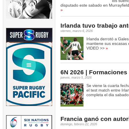
los sueñ
disputado este sabado en Murrayfield
»
Irlanda tuvo trabajo an
viernes, marzo 6, 2026
Irlanda derrotó a Gales
mantiene sus escasas e
VIDEO >>
»
6N 2026 | Formaciones 
jueves, marzo 5, 2026
Se viene la cuarta fec
el test match entre Irl
completa el dia sabado
Francia ganó con autor
domingo, febrero 22, 2026