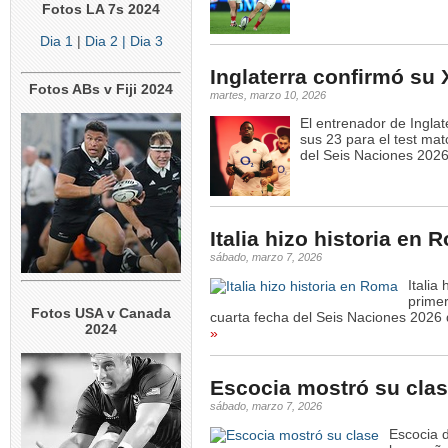
Fotos LA 7s 2024
Dia 1
|
Dia 2
| Dia 3
Inglaterra confirmó su
Fotos ABs v Fiji 2024
martes, marzo 10, 2026
El entrenador de Inglat
sus 23 para el test mat
del Seis Naciones 2026
Italia hizo historia en 
sábado, marzo 7, 2026
Italia
primer
Fotos USA v Canada
cuarta fecha del Seis Naciones 2026
2024
»
Escocia mostró su cla
sábado, marzo 7, 2026
Escocia 