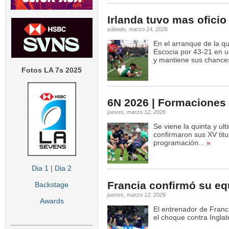
Irlanda tuvo mas oficio
sábado, marzo 14, 2026
En el arranque de la q
Escocia por 43-21 en u
y mantiene sus chances
Fotos LA 7s 2025
6N 2026 | Formaciones 
jueves, marzo 12, 2026
Se viene la quinta y ul
confirmaron sus XV tit
programación...
»
Dia 1
|
Dia 2
Francia confirmó su eq
Backstage
jueves, marzo 12, 2026
Awards
El entrenador de Franci
el choque contra Ingla