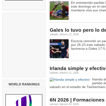
En entretenido partido F
este domingo en el cier
mantiene viva sus cha
Gales lo tuvo pero lo de
sábado, febrero 21, 2026
Escocia remontó un part
por 26-23 este sabado e
favorecia a Gales 17-5
Irlanda simple y efecti
sábado, febrero 21, 2026
Irlanda d
partido d
WORLD RANKINGS
sabado en el estadio de Twickenham
6N 2026 | Formaciones 
viernes, febrero 20, 2026