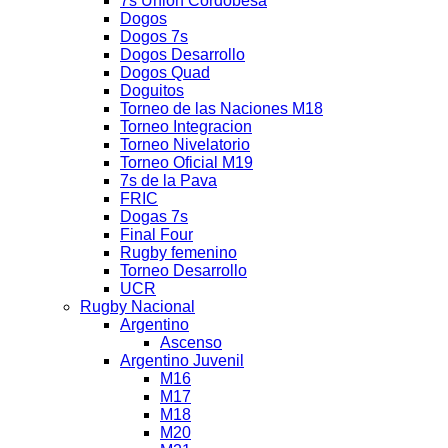
7s Union Cordobesa
Dogos
Dogos 7s
Dogos Desarrollo
Dogos Quad
Doguitos
Torneo de las Naciones M18
Torneo Integracion
Torneo Nivelatorio
Torneo Oficial M19
7s de la Pava
FRIC
Dogas 7s
Final Four
Rugby femenino
Torneo Desarrollo
UCR
Rugby Nacional
Argentino
Ascenso
Argentino Juvenil
M16
M17
M18
M20