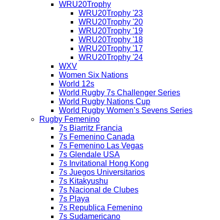
WRU20Trophy
WRU20Trophy '23
WRU20Trophy '20
WRU20Trophy '19
WRU20Trophy '18
WRU20Trophy '17
WRU20Trophy '24
WXV
Women Six Nations
World 12s
World Rugby 7s Challenger Series
World Rugby Nations Cup
World Rugby Women’s Sevens Series
Rugby Femenino
7s Biarritz Francia
7s Femenino Canada
7s Femenino Las Vegas
7s Glendale USA
7s Invitational Hong Kong
7s Juegos Universitarios
7s Kitakyushu
7s Nacional de Clubes
7s Playa
7s Republica Femenino
7s Sudamericano