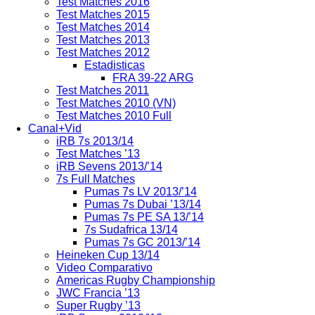
Test Matches 2016
Test Matches 2015
Test Matches 2014
Test Matches 2013
Test Matches 2012
Estadisticas
FRA 39-22 ARG
Test Matches 2011
Test Matches 2010 (VN)
Test Matches 2010 Full
Canal+Vid
iRB 7s 2013/14
Test Matches ’13
iRB Sevens 2013/’14
7s Full Matches
Pumas 7s LV 2013/’14
Pumas 7s Dubai ’13/14
Pumas 7s PE SA 13/’14
7s Sudafrica 13/14
Pumas 7s GC 2013/’14
Heineken Cup 13/14
Video Comparativo
Americas Rugby Championship
JWC Francia ’13
Super Rugby ’13