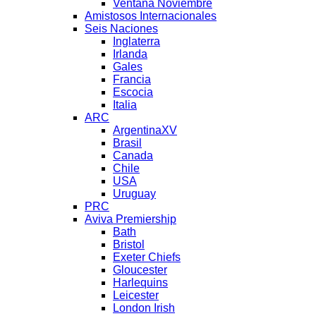
Ventana Noviembre
Amistosos Internacionales
Seis Naciones
Inglaterra
Irlanda
Gales
Francia
Escocia
Italia
ARC
ArgentinaXV
Brasil
Canada
Chile
USA
Uruguay
PRC
Aviva Premiership
Bath
Bristol
Exeter Chiefs
Gloucester
Harlequins
Leicester
London Irish