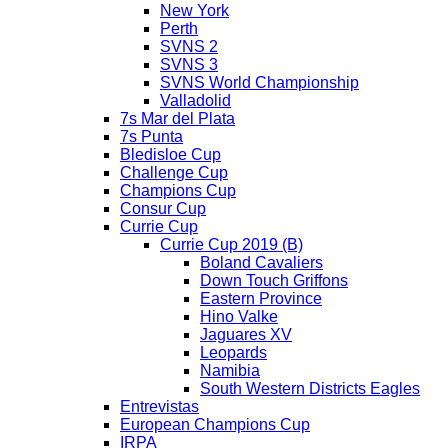
New York
Perth
SVNS 2
SVNS 3
SVNS World Championship
Valladolid
7s Mar del Plata
7s Punta
Bledisloe Cup
Challenge Cup
Champions Cup
Consur Cup
Currie Cup
Currie Cup 2019 (B)
Boland Cavaliers
Down Touch Griffons
Eastern Province
Hino Valke
Jaguares XV
Leopards
Namibia
South Western Districts Eagles
Entrevistas
European Champions Cup
IRPA