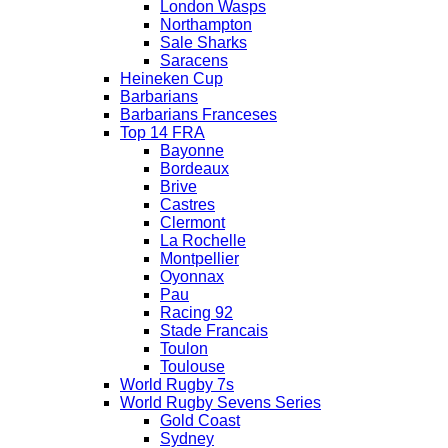
London Wasps
Northampton
Sale Sharks
Saracens
Heineken Cup
Barbarians
Barbarians Franceses
Top 14 FRA
Bayonne
Bordeaux
Brive
Castres
Clermont
La Rochelle
Montpellier
Oyonnax
Pau
Racing 92
Stade Francais
Toulon
Toulouse
World Rugby 7s
World Rugby Sevens Series
Gold Coast
Sydney