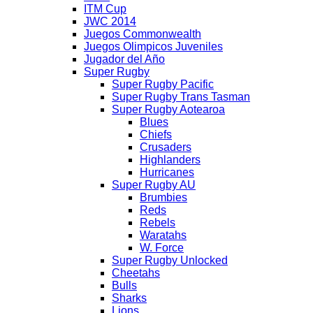
ITM Cup
JWC 2014
Juegos Commonwealth
Juegos Olimpicos Juveniles
Jugador del Año
Super Rugby
Super Rugby Pacific
Super Rugby Trans Tasman
Super Rugby Aotearoa
Blues
Chiefs
Crusaders
Highlanders
Hurricanes
Super Rugby AU
Brumbies
Reds
Rebels
Waratahs
W. Force
Super Rugby Unlocked
Cheetahs
Bulls
Sharks
Lions