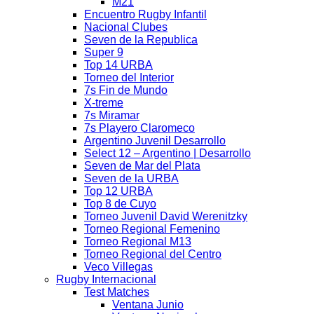
M21
Encuentro Rugby Infantil
Nacional Clubes
Seven de la Republica
Super 9
Top 14 URBA
Torneo del Interior
7s Fin de Mundo
X-treme
7s Miramar
7s Playero Claromeco
Argentino Juvenil Desarrollo
Select 12 – Argentino | Desarrollo
Seven de Mar del Plata
Seven de la URBA
Top 12 URBA
Top 8 de Cuyo
Torneo Juvenil David Werenitzky
Torneo Regional Femenino
Torneo Regional M13
Torneo Regional del Centro
Veco Villegas
Rugby Internacional
Test Matches
Ventana Junio