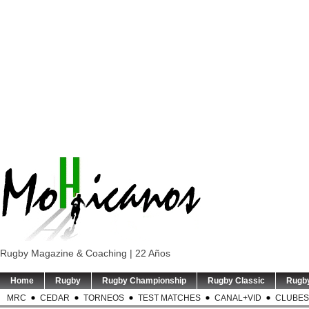
Rugby Magazine & Coaching | 22 Años
Home
Rugby
Rugby Championship
Rugby Classic
Rugb
MRC
CEDAR
TORNEOS
TEST MATCHES
CANAL+VID
CLUBES