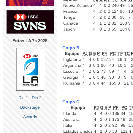
Nueva Zelanda
4
4
0
0
240
49
36
Francia
4
2
0
2
124
96
13
Tonga
4
2
0
2
80
98
7
Canadá
4
1
1
2
82
168
9
Japón
4
0
1
3
69
184
8
Fotos LA 7s 2025
Grupo B
Equipo
PJ
G
E
P
PF
PC
TF
TC
Inglaterra
4
4
0
0
137
34
18
1
Argentina
4
3
0
1
90
40
10
3
Escocia
4
2
0
2
73
59
4
4
Georgia
4
1
0
3
48
90
3
9
Rumania
4
0
0
4
44
169
3
21
Dia 1
|
Dia 2
Grupo C
Backstage
Equipo
PJ
G
E
P
PF
PC
T
Irlanda
4
4
0
0
135
34
1
Awards
Australia
4
3
0
1
173
48
2
Italia
4
2
0
2
92
95
1
Estados Unidos
4
1
0
3
38
122
4