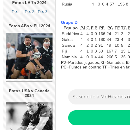
Fotos LA 7s 2024
Rusia
4
0
0
4
57
196
8
Dia 1
|
Dia 2
| Dia 3
Grupo D
Fotos ABs v Fiji 2024
Equipo
PJ
G
E
P
PF
PC
TF
TC
Sudáfrica
4
4
0
0
166
24
21
2
2
Gales
4
3
0
1
180
34
23
4
3
Samoa
4
2
0
2
91
49
10
5
2
Fiji
4
1
0
3
59
167
7
19
1
Namibia
4
0
0
4
44
266
5
36
0
PJ
=Partidos jugados;
G
=Ganados;
E
PC
=Puntos en contra;
TF
=Tries en f
Fotos USA v Canada
2024