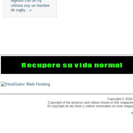
regreso con un try
«Ahora soy un hombre
de rugby…»
Copyright © 202
Copyright of the pictures and videos shown in this magazin
El copyright de las fotos y videos mostrados en este magaz
W