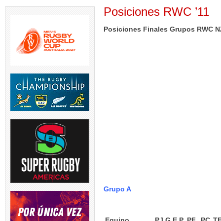
Posiciones RWC ’11
Posiciones Finales Grupos RWC NZ
Grupo A
Equipo
PJ
G
E
P
PF
PC
T