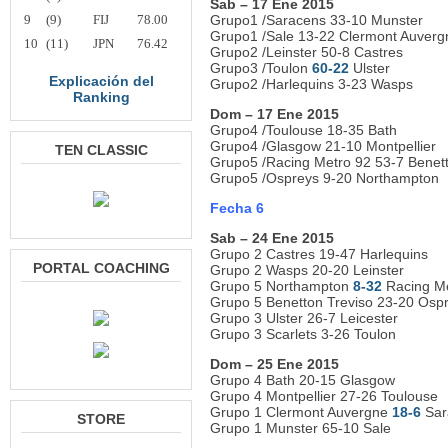
Sab – 17 Ene 2015
9
(9)
FIJ
78.00
Grupo1 /Saracens 33-10 Munster
Grupo1 /Sale 13-22 Clermont Auverg
10
(11)
JPN
76.42
Grupo2 /Leinster 50-8 Castres
Grupo3 /Toulon
60-22
Ulster
Explicación del
Grupo2 /Harlequins 3-23 Wasps
Ranking
Dom – 17 Ene 2015
Grupo4 /Toulouse 18-35 Bath
Grupo4 /Glasgow 21-10 Montpellier
TEN CLASSIC
Grupo5 /Racing Metro 92 53-7 Benett
Grupo5 /Ospreys 9-20 Northampton
Fecha 6
Sab – 24 Ene 2015
Grupo 2 Castres 19-47 Harlequins
PORTAL COACHING
Grupo 2 Wasps 20-20 Leinster
Grupo 5 Northampton
8-32
Racing Me
Grupo 5 Benetton Treviso 23-20 Osp
Grupo 3 Ulster 26-7 Leicester
Grupo 3 Scarlets 3-26 Toulon
Dom – 25 Ene 2015
Grupo 4 Bath 20-15 Glasgow
Grupo 4 Montpellier 27-26 Toulouse
Grupo 1 Clermont Auvergne
18-6
Sar
STORE
Grupo 1 Munster 65-10 Sale