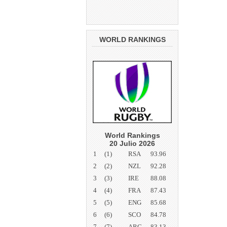
WORLD RANKINGS
World Rankings
20 Julio 2026
1
(1)
RSA
93.96
2
(2)
NZL
92.28
3
(3)
IRE
88.08
4
(4)
FRA
87.43
5
(5)
ENG
85.68
6
(6)
SCO
84.78
7
(7)
ARG
83.13