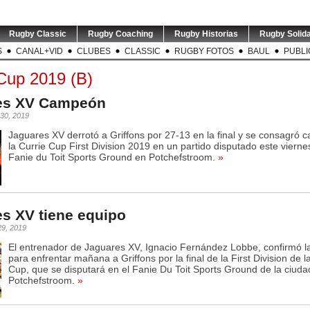
Rugby Classic
Rugby Coaching
Rugby Historias
Rugby Solida
S
CANAL+VID
CLUBES
CLASSIC
RUGBY FOTOS
BAUL
PUBLI
 Cup 2019 (B)
es XV Campeón
 30, 2019
Jaguares XV derrotó a Griffons por 27-13 en la final y se consagró
la Currie Cup First Division 2019 en un partido disputado este vierne
Fanie du Toit Sports Ground en Potchefstroom.
»
INION | Se
TEST MATCH | ARG v RSA |
LOS PUMAS | Tomás
TEST MAT
anentemente
El entrenador de
...
Albornoz ha sido
El e
.
suspendido por
...
2
0
s XV tiene equipo
0
5
0
29, 2019
El entrenador de Jaguares XV, Ignacio Fernández Lobbe, confirmó la
para enfrentar mañana a Griffons por la final de la First Division de l
Cup, que se disputará en el Fanie Du Toit Sports Ground de la ciuda
Potchefstroom.
»
7 | World
GREATEST RIVALRY | P1 |
RUGBY INT`L | Thomas
USA v A
ó fechas y
Los entrenadores de
...
Ramos de 31 años será
entrena
s
...
jugador
...