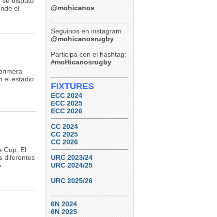
o se disputó
@mohicanos
onde el
Seguinos en instagram
@mohicanosrugby
Participa con el hashtag:
#moHicanosrugby
 primera
n el estadio
FIXTURES
ECC 2024
ECC 2025
ECC 2026
CC 2024
CC 2025
CC 2026
e Cup. El
s diferentes
URC 2023/24
»
URC 2024/25
URC 2025/26
6N 2024
6N 2025