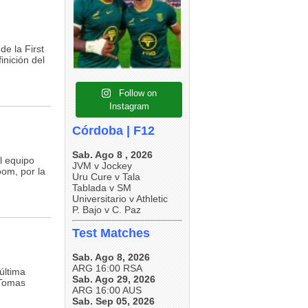
5
0
5
0
5
0
e la First
inición del
Follow on
Instagram
Córdoba | F12
Sab. Ago 8 , 2026
l equipo
JVM v Jockey
oom, por la
Uru Cure v Tala
Tablada v SM
Universitario v Athletic
P. Bajo v C. Paz
Test Matches
Sab. Ago 8, 2026
ARG 16:00 RSA
última
Sab. Ago 29, 2026
 Tomas
ARG 16:00 AUS
Sab. Sep 05, 2026