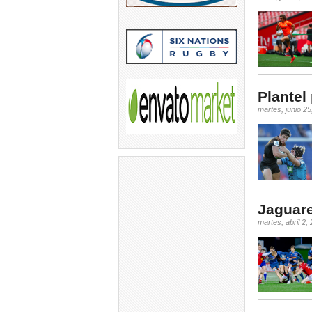
Plantel 
martes, junio 25
Jaguare
martes, abril 2,