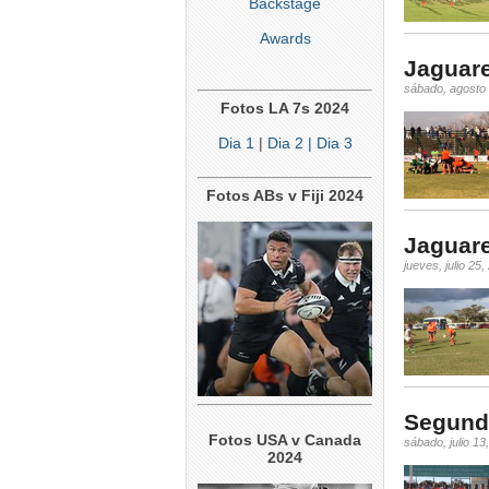
Backstage
Awards
Jaguare
sábado, agosto 
Fotos LA 7s 2024
Dia 1
|
Dia 2
| Dia 3
Fotos ABs v Fiji 2024
Jaguar
jueves, julio 25
Segunda
Fotos USA v Canada
sábado, julio 13
2024