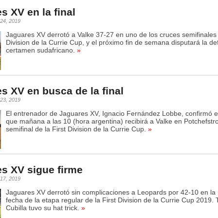
4
0
s XV en la final
0
4
0
 24, 2019
Jaguares XV derrotó a Valke 37-27 en uno de los cruces semifinales d
Division de la Currie Cup, y el próximo fin de semana disputará la def
certamen sudafricano.
»
s XV en busca de la final
 23, 2019
El entrenador de Jaguares XV, Ignacio Fernández Lobbe, confirmó e
que mañana a las 10 (hora argentina) recibirá a Valke en Potchefstr
semifinal de la First Division de la Currie Cup.
»
s XV sigue firme
 17, 2019
Jaguares XV derrotó sin complicaciones a Leopards por 42-10 en la 
fecha de la etapa regular de la First Division de la Currie Cup 2019.
Cubilla tuvo su hat trick.
»