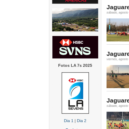
5
0
Jaguare
5
0
5
sábado, agosto
Jaguare
viernes, agosto
Fotos LA 7s 2025
Jaguare
sábado, agosto
Dia 1
|
Dia 2