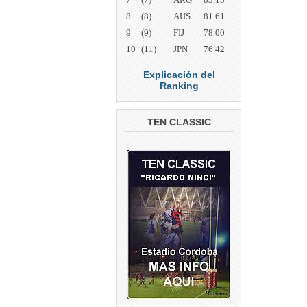
8
(8)
AUS
81.61
9
(9)
FIJ
78.00
10
(11)
JPN
76.42
Explicación del
Ranking
TEN CLASSIC