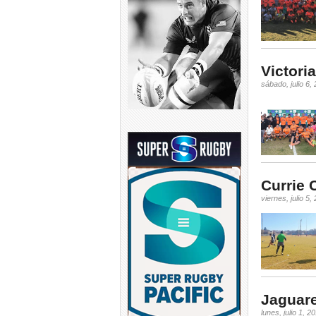
Victori
sábado, julio 6,
Currie 
viernes, julio 5,
Jaguare
lunes, julio 1, 2