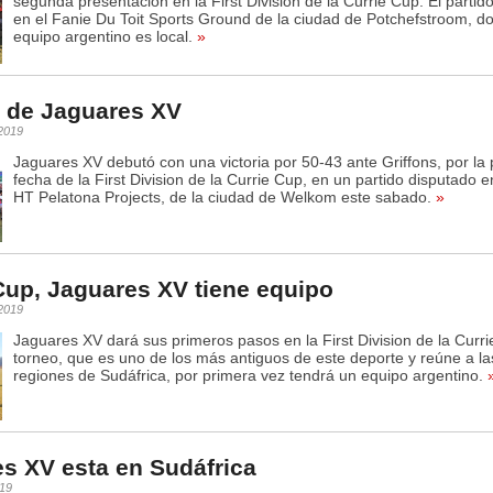
segunda presentación en la First Division de la Currie Cup. El partid
en el Fanie Du Toit Sports Ground de la ciudad de Potchefstroom, d
equipo argentino es local.
»
a de Jaguares XV
 2019
Jaguares XV debutó con una victoria por 50-43 ante Griffons, por la
fecha de la First Division de la Currie Cup, en un partido disputado e
HT Pelatona Projects, de la ciudad de Welkom este sabado.
»
Cup, Jaguares XV tiene equipo
 2019
Jaguares XV dará sus primeros pasos en la First Division de la Curri
torneo, que es uno de los más antiguos de este deporte y reúne a la
regiones de Sudáfrica, por primera vez tendrá un equipo argentino.
s XV esta en Sudáfrica
019