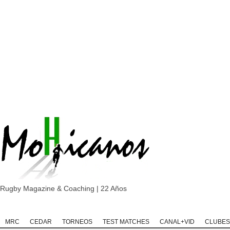
Rugby Magazine & Coaching | 22 Años
Home
Rugby
Rugby Championship
Rugby Classic
Rugb
MRC
CEDAR
TORNEOS
TEST MATCHES
CANAL+VID
CLUBES