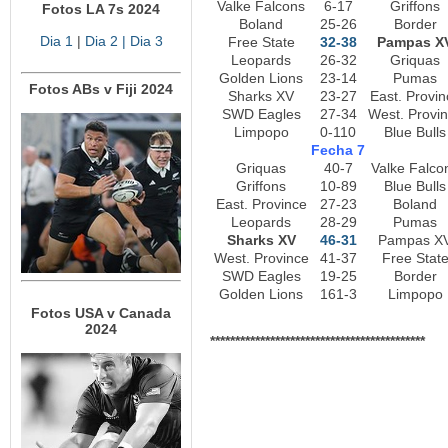
Valke Falcons
6-17
Griffons
Fotos LA 7s 2024
Boland
25-26
Border
Dia 1
|
Dia 2
| Dia 3
Free State
32-38
Pampas X
Leopards
26-32
Griquas
Golden Lions
23-14
Pumas
Fotos ABs v Fiji 2024
Sharks XV
23-27
East. Provin
SWD Eagles
27-34
West. Provi
Limpopo
0-110
Blue Bulls
Fecha 7
Griquas
40-7
Valke Falco
Griffons
10-89
Blue Bulls
East. Province
27-23
Boland
Leopards
28-29
Pumas
Sharks XV
46-31
Pampas X
West. Province
41-37
Free Stat
SWD Eagles
19-25
Border
Golden Lions
161-3
Limpopo
Fotos USA v Canada
2024
*******************************************