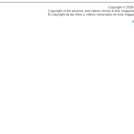
Copyright © 202
Copyright of the pictures and videos shown in this magazin
El copyright de las fotos y videos mostrados en este magaz
W