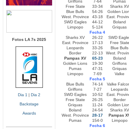
Griffons
7-64
Pumas
Free State
33-34
Sharks XV
Blue Bulls
54-26
Golden Lio
West. Province
43-18
East. Provin
SWD Eagles
44-12
Boland
Limpopo
5-124
Griquas
Fecha 4
Sharks XV
26-22
SWD Eagle
Fotos LA 7s 2025
East. Province
17-13
Free Stat
Leopards
33-26
Blue Bulls
Border
22-13
West. Provi
Pampas XV
65-23
Boland
Golden Lions
19-30
Griffons
Pumas
47-31
Griquas
Limpopo
7-69
Valke
Fecha 5
Blue Bulls
74-14
Valke Falco
Griffons
7-27
Leopards
SWD Eagles
10-52
East. Provin
Dia 1
|
Dia 2
Free State
26-25
Border
Backstage
Griquas
11-24
Golden Lio
Boland
24-54
Sharks XV
Awards
West. Province
28-17
Pampas X
Pumas
154-0
Limpopo
Fecha 6