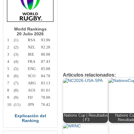
World Rankings
20 Julio 2026
1
(1)
RSA
93.96
2
(2)
NZL
92.28
3
(3)
IRE
88.08
4
(4)
FRA
87.43
5
(5)
ENG
85.68
Articulos relacionados:
6
(6)
SCO
84.78
7
(7)
ARG
83.13
8
(8)
AUS
81.61
9
(9)
FIJ
78.00
10
(11)
JPN
76.42
Explicación del
Nations Cup | Resultados
Nations Cu
| F3
Resultad
Ranking