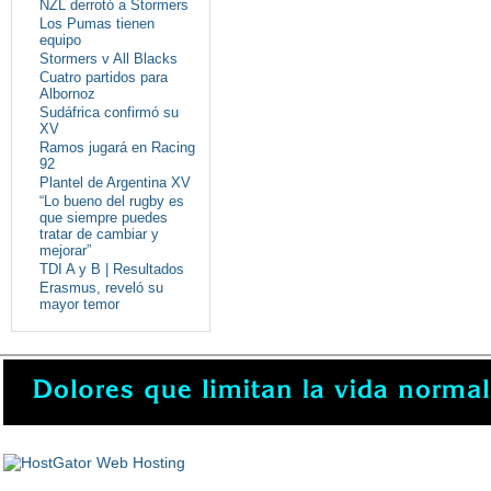
NZL derrotó a Stormers
Los Pumas tienen
equipo
Stormers v All Blacks
Cuatro partidos para
Albornoz
Sudáfrica confirmó su
XV
Ramos jugará en Racing
92
Plantel de Argentina XV
“Lo bueno del rugby es
que siempre puedes
tratar de cambiar y
mejorar”
TDI A y B | Resultados
Erasmus, reveló su
mayor temor