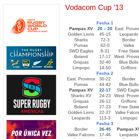
Vodacom Cup ’13
Fecha 1
Pampas XV
20 – 20
East. Provin
Golden Lions
45-15
Leopards
Sharks
72-3
Border
Pumas
62-0
Valke
SWD Eagles
8-31
Free Stat
Boland
17-17
West. Provi
Griquas
32-40
Blue Bulls
Limpopo
14-50
Griffons
Fecha 2
East. Province
30-22
Border
Pumas
44-42
Blue Bulls
Pampas XV
22-17
SWD Eagle
Sharks XV
24-23
West. Provi
Griquas
26-12
Griffons
Boland
27-23
Free Stat
Golden Lions
22-27
Valke Falco
Leopards
113-3
Limpopo
Fecha 3
Border
26-45
Pampas X
Valke Falcons
17-46
Leopards