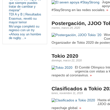
Juga
que siempre puedes
apoy
tratar de cambiar y
#StayStrong en las redes sociales.
»
mejorar”
TDI A y B | Resultados
Erasmus, reveló su
mayor temor
Postergación, JJOO Tok
Mo’unga completó su
martes, marzo 24, 2020
regreso con un try
«Ahora soy un hombre
Wor
de rugby…»
Com
Organizador de Tokio 2020 de poster
Tokio 2020
domingo, marzo 22, 2020
El Comité Olímpico Int
urgencia con vistas a 
respecto al coronavirus.
»
Clasificados a Tokio 2
lunes, noviembre 11, 2019
Hasta e
JJOO de
repechaje global.
»