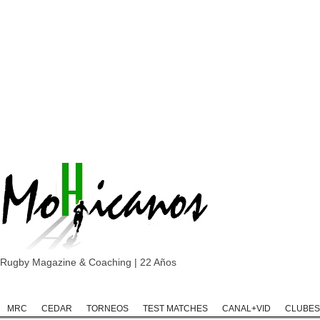
Rugby Magazine & Coaching | 22 Años
Home
Rugby
Rugby Championship
Rugby Classic
Rugb
MRC
CEDAR
TORNEOS
TEST MATCHES
CANAL+VID
CLUBES