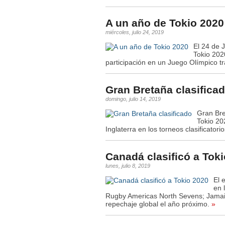
A un año de Tokio 2020
miércoles, julio 24, 2019
El 24 de 
Tokio 202
participación en un Juego Olímpico t
Gran Bretaña clasifica
domingo, julio 14, 2019
Gran Bre
Tokio 20
Inglaterra en los torneos clasificato
Canadá clasificó a Tok
lunes, julio 8, 2019
El 
en 
Rugby Americas North Sevens; Jamaic
repechaje global el año próximo.
»