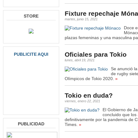
Fixture repechaje Món
STORE
martes, junio 15, 2021
Doce e
Mónaco
plazas femeninas y una masculina pa
Oficiales para Tokio
PUBLICITE AQUI
lunes, abril 19, 2021
Se anunció la 
de rugby siet
Olímpicos de Tokio 2020.
»
Tokio en duda?
viernes, enero 22, 2021
El Gobierno de Ja
concluido que los
definitivamente por la pandemia de CO
PUBLICIDAD
Times.
»