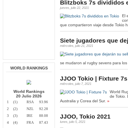
Blitzboks 7s divididos 
jueves, julio 22, 2021
El 
con
que compartieron viaje desde Tokio 
Siete jugadores que dej
miércoles, julio 21, 2021
se mudaron al rugby sevens para los
WORLD RANKINGS
JJOO Tokio | Fixture 7s
miércoles, julio 7, 2021
World Rankings
World Rug
20 Julio 2026
de Tokio.
Australia y Corea del Sur.
»
1
(1)
RSA
93.96
2
(2)
NZL
92.28
JJOO, Tokio 2021
3
(3)
IRE
88.08
lunes, julio 5, 2021
4
(4)
FRA
87.43