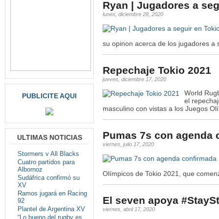
Ryan | Jugadores a seg
lunes, diciembre 28, 2020
su opinon acerca de los jugadores a 
Repechaje Tokio 2021
jueves, diciembre 17, 2020
World Rugb
PUBLICITE AQUI
el repecha
masculino con vistas a los Juegos Ol
Pumas 7s con agenda 
ULTIMAS NOTICIAS
viernes, julio 17, 2020
Stormers v All Blacks
Cuatro partidos para
Albornoz
Olímpicos de Tokio 2021, que comenzar
Sudáfrica confirmó su
XV
Ramos jugará en Racing
El seven apoya #StayS
92
Plantel de Argentina XV
viernes, abril 17, 2020
“Lo bueno del rugby es