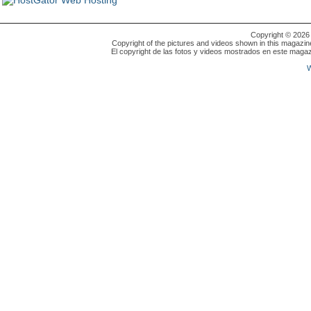
Copyright © 202
Copyright of the pictures and videos shown in this magazin
El copyright de las fotos y videos mostrados en este magaz
W