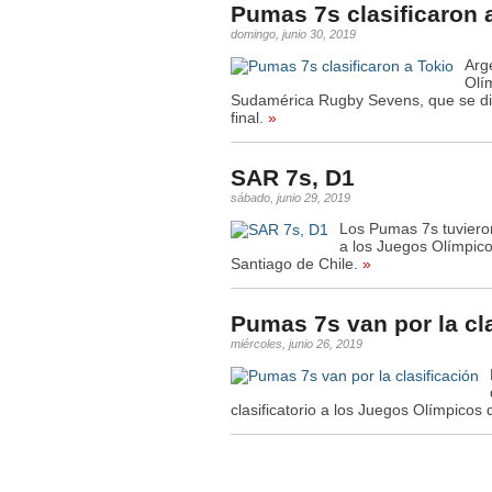
Pumas 7s clasificaron 
domingo, junio 30, 2019
Arg
Olí
Sudamérica Rugby Sevens, que se disp
final.
»
SAR 7s, D1
sábado, junio 29, 2019
Los Pumas 7s tuvieron
a los Juegos Olímpico
Santiago de Chile.
»
Pumas 7s van por la cl
miércoles, junio 26, 2019
clasificatorio a los Juegos Olímpicos