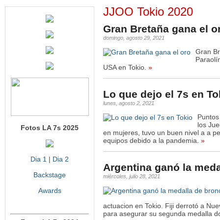
JJOO Tokio 2020
Gran Bretaña gana el o
domingo, agosto 29, 2021
Gran B
Paraolí
USA en Tokio.
»
Lo que dejo el 7s en To
lunes, agosto 2, 2021
Puntos
los Ju
Fotos LA 7s 2025
en mujeres, tuvo un buen nivel a a p
equipos debido a la pandemia.
»
Dia 1
|
Dia 2
Argentina ganó la meda
Backstage
miércoles, julio 28, 2021
Awards
actuacion en Tokio. Fiji derrotó a Nu
para asegurar su segunda medalla do