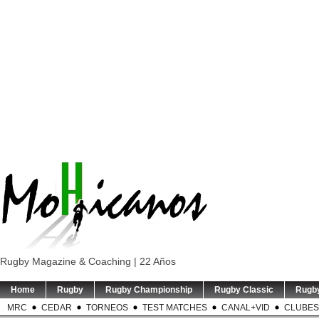
Rugby Magazine & Coaching | 22 Años
Home
Rugby
Rugby Championship
Rugby Classic
Rugb
MRC
CEDAR
TORNEOS
TEST MATCHES
CANAL+VID
CLUBES