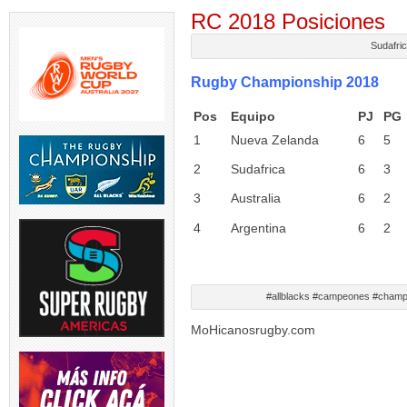
RC 2018 Posiciones
Sudafric
Rugby Championship 2018
Pos
Equipo
PJ
PG
1
Nueva Zelanda
6
5
2
Sudafrica
6
3
3
Australia
6
2
4
Argentina
6
2
#allblacks #campeones #cham
MoHicanosrugby.com