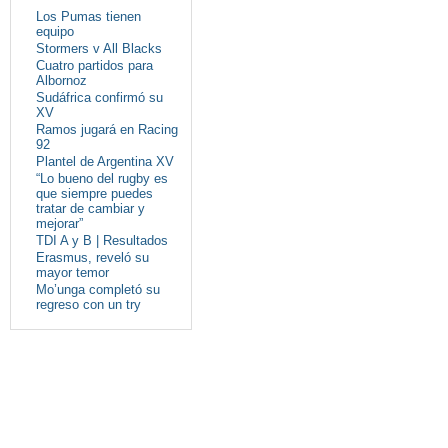
Los Pumas tienen
equipo
Stormers v All Blacks
Cuatro partidos para
Albornoz
Sudáfrica confirmó su
XV
Ramos jugará en Racing
92
Plantel de Argentina XV
“Lo bueno del rugby es
que siempre puedes
tratar de cambiar y
mejorar”
TDI A y B | Resultados
Erasmus, reveló su
mayor temor
Mo’unga completó su
regreso con un try