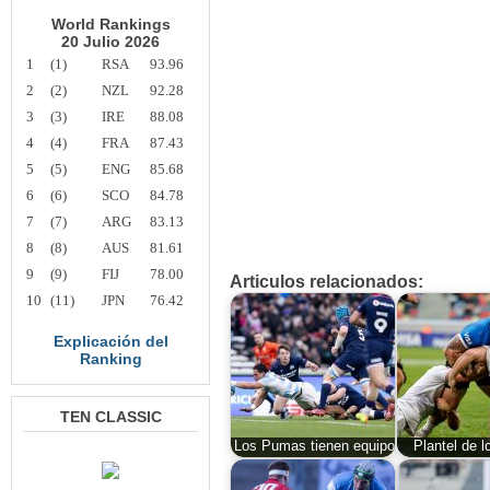
World Rankings
20 Julio 2026
1
(1)
RSA
93.96
2
(2)
NZL
92.28
3
(3)
IRE
88.08
4
(4)
FRA
87.43
5
(5)
ENG
85.68
6
(6)
SCO
84.78
7
(7)
ARG
83.13
8
(8)
AUS
81.61
9
(9)
FIJ
78.00
Articulos relacionados:
10
(11)
JPN
76.42
Explicación del
Ranking
TEN CLASSIC
Los Pumas tienen equipo
Plantel de 