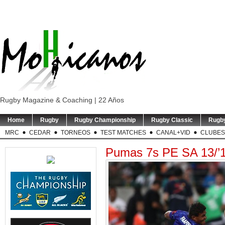
Rugby Magazine & Coaching | 22 Años
Home
Rugby
Rugby Championship
Rugby Classic
Rugb
MRC
CEDAR
TORNEOS
TEST MATCHES
CANAL+VID
CLUBES
Pumas 7s PE SA 13/’