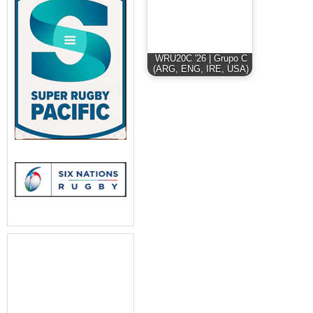
WRU20C '26 | Grupo C
(ARG, ENG, IRE, USA)