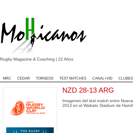
Rugby Magazine & Coaching | 22 Años
Home
Rugby
Rugby Championship
Rugby Classic
Rugb
MRC
CEDAR
TORNEOS
TEST MATCHES
CANAL+VID
CLUBES
NZD 28-13 ARG
Imagenes del test match entre Nuev
2013 en el Waikato Stadium de Hamil
| P1 |
RUGBY INT`L | Thomas
USA v ARGENTINA XV | El
 de
...
Ramos de 31 años será
entrenador de Argentina
...
1
jugador
...
5
0
4
0