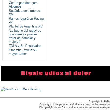
Cuatro partidos para
Albornoz
Sudáfrica confirmó su
XV
Ramos jugará en Racing
92
Plantel de Argentina XV
“Lo bueno del rugby es
que siempre puedes
tratar de cambiar y
mejorar”
TDI A y B | Resultados
Erasmus, reveló su
mayor temor
Copyright © 202
Copyright of the pictures and videos shown in this magazin
El copyright de las fotos y videos mostrados en este magaz