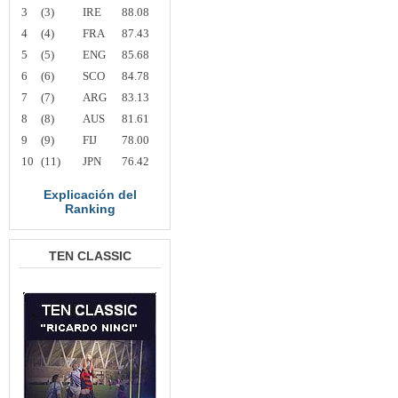
3
(3)
IRE
88.08
4
(4)
FRA
87.43
5
(5)
ENG
85.68
6
(6)
SCO
84.78
7
(7)
ARG
83.13
8
(8)
AUS
81.61
9
(9)
FIJ
78.00
10
(11)
JPN
76.42
Explicación del
Ranking
TEN CLASSIC