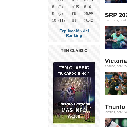
8
(8)
AUS
81.61
9
(9)
FIJ
78.00
SRP 202
10
(11)
JPN
76.42
miércoles, abril
Explicación del
Ranking
TEN CLASSIC
Victori
sábado, abril 25
Triunfo
viernes, abril 2