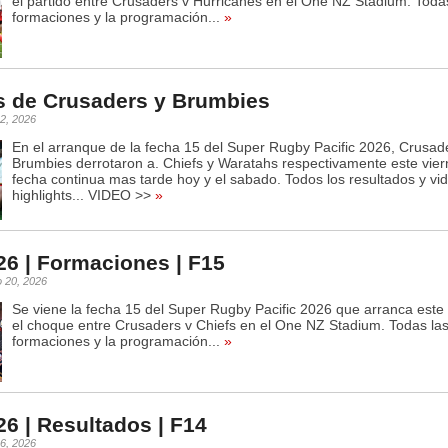
el partido entre Crusaders v Hurricanes en el One NZ Stadium. Toda
formaciones y la programación...
»
s de Crusaders y Brumbies
2, 2026
En el arranque de la fecha 15 del Super Rugby Pacific 2026, Crusad
Brumbies derrotaron a. Chiefs y Waratahs respectivamente este vier
fecha continua mas tarde hoy y el sabado. Todos los resultados y vi
highlights... VIDEO >>
»
6 | Formaciones | F15
o 20, 2026
Se viene la fecha 15 del Super Rugby Pacific 2026 que arranca este
el choque entre Crusaders v Chiefs en el One NZ Stadium. Todas la
formaciones y la programación...
»
6 | Resultados | F14
6, 2026