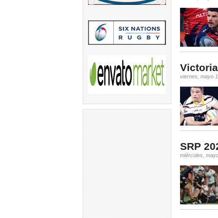
Victori
viernes, mayo 1
SRP 202
miércoles, may