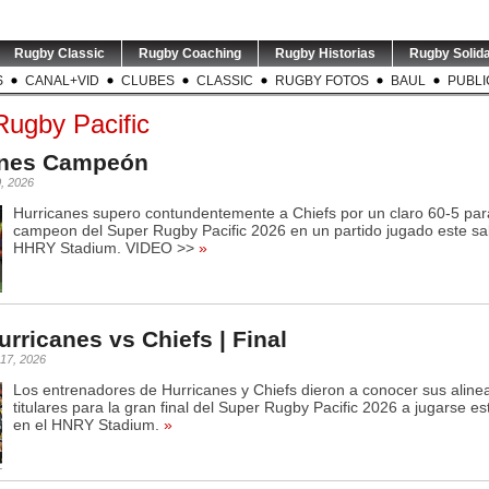
Rugby Classic
Rugby Coaching
Rugby Historias
Rugby Solida
S
CANAL+VID
CLUBES
CLASSIC
RUGBY FOTOS
BAUL
PUBLI
Rugby Pacific
anes Campeón
0, 2026
Hurricanes supero contundentemente a Chiefs por un claro 60-5 pa
campeon del Super Rugby Pacific 2026 en un partido jugado este sa
HHRY Stadium. VIDEO >>
»
urricanes vs Chiefs | Final
 17, 2026
Los entrenadores de Hurricanes y Chiefs dieron a conocer sus aline
titulares para la gran final del Super Rugby Pacific 2026 a jugarse e
en el HNRY Stadium.
»