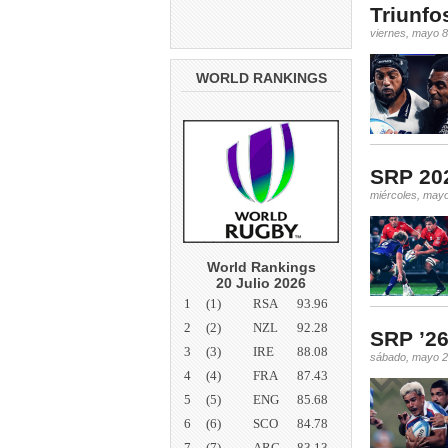
Triunfo
viernes, mayo 8
WORLD RANKINGS
SRP 202
miércoles, mayo
World Rankings
20 Julio 2026
1
(1)
RSA
93.96
2
(2)
NZL
92.28
SRP ’26
3
(3)
IRE
88.08
sábado, mayo 2
4
(4)
FRA
87.43
5
(5)
ENG
85.68
6
(6)
SCO
84.78
7
(7)
ARG
83.13