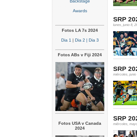
Backstage
Awards
SRP 202
lunes, junio 8, 
Fotos LA 7s 2024
Dia 1
|
Dia 2
| Dia 3
Fotos ABs v Fiji 2024
SRP 202
miércoles, junio
SRP 202
Fotos USA v Canada
miércoles, may
2024