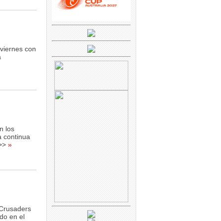
 viernes con
a
n los
a continua
>>
»
 Crusaders
do en el