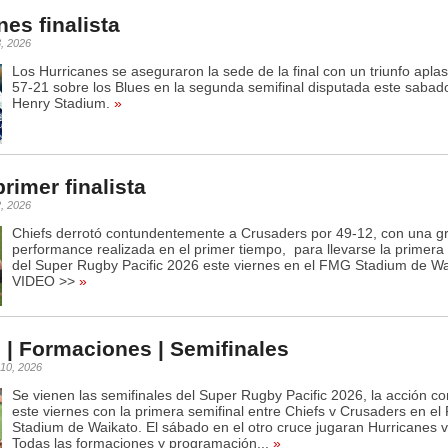
nes finalista
3, 2026
Los Hurricanes se aseguraron la sede de la final con un triunfo apla
57-21 sobre los Blues en la segunda semifinal disputada este sabado
Henry Stadium.
»
rimer finalista
2, 2026
Chiefs derrotó contundentemente a Crusaders por 49-12, con una g
performance realizada en el primer tiempo, para llevarse la primera 
del Super Rugby Pacific 2026 este viernes en el FMG Stadium de Wa
VIDEO >>
»
 | Formaciones | Semifinales
 10, 2026
Se vienen las semifinales del Super Rugby Pacific 2026, la acción c
este viernes con la primera semifinal entre Chiefs v Crusaders en e
Stadium de Waikato. El sábado en el otro cruce jugaran Hurricanes v
Todas las formaciones y programación...
»