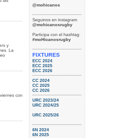
s las
Tucumán Lawn Tennis 29 vs.
Paraná Rowing Club 24 (Ref:
@mohicanos
Agustín Altabe – Cordobesa)
TDI B – Final – Septiembre
12, 2026
Seguinos en instagram
Tucumán Lawn Tennis vs.
@mohicanosrugby
Natación y Gimnasia
Participa con el hashtag:
6
0
#moHicanosrugby
ers y
nes. La
FIXTURES
deo
ECC 2024
ECC 2025
ECC 2026
CC 2024
CC 2025
CC 2026
 viernes con
s
URC 2023/24
URC 2024/25
URC 2025/26
6N 2024
6N 2025