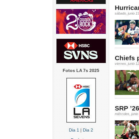
Hurrica
sábado, junio 1
Chiefs p
viernes, junio 1
Fotos LA 7s 2025
SRP ’26
miércoles, junio
Dia 1
|
Dia 2