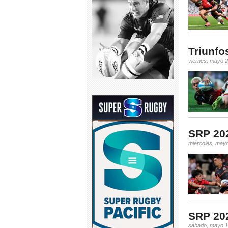
Triunfo
viernes, mayo 2
SRP 202
miércoles, may
SRP 202
sábado, mayo 1