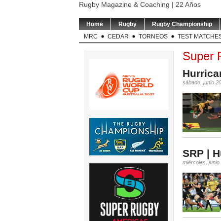
Rugby Magazine & Coaching | 22 Años
Home
Rugby
Rugby Championship
MRC
CEDAR
TORNEOS
TEST MATCHE
Super 
Hurric
sábado, junio 2
SRP | H
miércoles, junio