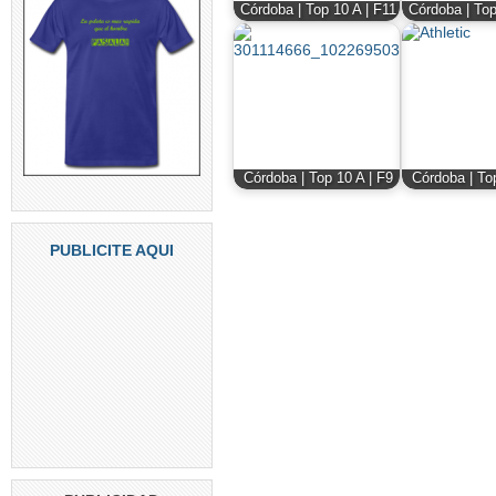
Córdoba | Top 10 A | F11
Córdoba | Top
Córdoba | Top 10 A | F9
Córdoba | To
PUBLICITE AQUI