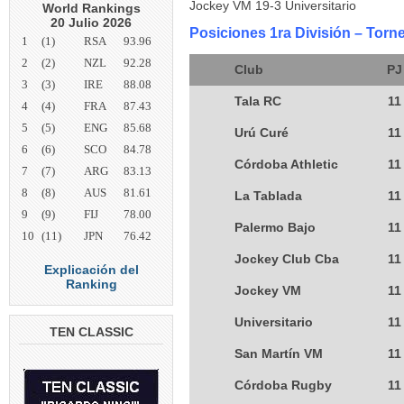
Jockey VM 19-3 Universitario
World Rankings
20 Julio 2026
Posiciones 1ra División – Torn
1
(1)
RSA
93.96
2
(2)
NZL
92.28
Club
PJ
3
(3)
IRE
88.08
Tala RC
11
4
(4)
FRA
87.43
5
(5)
ENG
85.68
Urú Curé
11
6
(6)
SCO
84.78
Córdoba Athletic
11
7
(7)
ARG
83.13
8
(8)
AUS
81.61
La Tablada
11
9
(9)
FIJ
78.00
Palermo Bajo
11
10
(11)
JPN
76.42
Jockey Club Cba
11
Explicación del
Ranking
Jockey VM
11
Universitario
11
TEN CLASSIC
San Martín VM
11
Córdoba Rugby
11