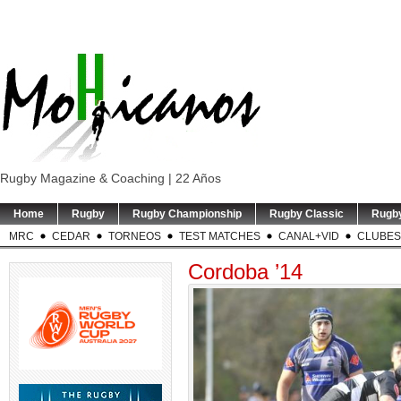
Rugby Magazine & Coaching | 22 Años
Home
Rugby
Rugby Championship
Rugby Classic
Rugb
MRC
CEDAR
TORNEOS
TEST MATCHES
CANAL+VID
CLUBES
Cordoba ’14