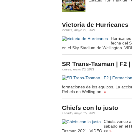
Estadio HBF Park de P
Victoria de Hurricanes
viernes, mayo 21, 2021
Hurricanes
fecha del 
en el Sky Stadium de Wellington. VI
SR Trans-Tasman | F2 
jueves, mayo 20, 2021
formaciones de los equipos. La accio
Rebels en Wellington.
»
Chiefs con lo justo
sábado, mayo 15, 2021
Chiefs venco a
sabado en el H
Tasman 2021. VIDEO >>
»