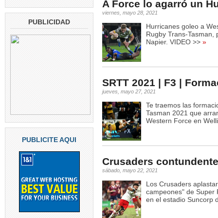
A Force lo agarró un H
viernes, mayo 28, 2021
PUBLICIDAD
Hurricanes goleo a Wes
Rugby Trans-Tasman, p
Napier. VIDEO >>
»
SRTT 2021 | F3 | Form
jueves, mayo 27, 2021
Te traemos las formaci
Tasman 2021 que arranc
Western Force en Welli
PUBLICITE AQUI
Crusaders contundent
sábado, mayo 22, 2021
Los Crusaders aplastar
campeones" de Super R
en el estadio Suncorp 