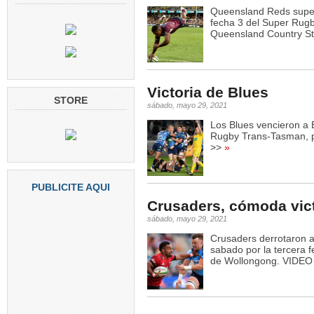
Queensland Reds super
fecha 3 del Super Rug
Queensland Country St
Victoria de Blues
STORE
sábado, mayo 29, 2021
Los Blues vencieron a 
Rugby Trans-Tasman, p
>>
»
PUBLICITE AQUI
Crusaders, cómoda vict
sábado, mayo 29, 2021
Crusaders derrotaron 
sabado por la tercera
de Wollongong. VIDEO