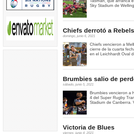
Tasman, que arranca es
Sky Stadium de Welling
Chiefs derrotó a Rebel
domingo, junio 6, 2021
Chiefs vencieron a Mel
cierre de la cuarta fe
en el Leichhardt Oval
Brumbies salio de per
sábado, junio 5, 2021
Brumbies vencieron a 
4 del Super Rugby Tra
Stadium de Canberra.
Victoria de Blues
viernes, junio 4, 2021