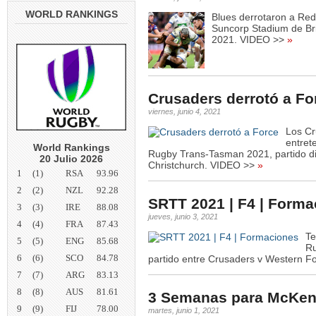
WORLD RANKINGS
Blues derrotaron a Red
Suncorp Stadium de Br
2021. VIDEO >>
»
Crusaders derrotó a Fo
viernes, junio 4, 2021
Los Cr
entret
World Rankings
Rugby Trans-Tasman 2021, partido di
20 Julio 2026
Christchurch. VIDEO >>
»
1
(1)
RSA
93.96
2
(2)
NZL
92.28
SRTT 2021 | F4 | Form
3
(3)
IRE
88.08
jueves, junio 3, 2021
4
(4)
FRA
87.43
Te
5
(5)
ENG
85.68
Ru
6
(6)
SCO
84.78
partido entre Crusaders v Western Fo
7
(7)
ARG
83.13
8
(8)
AUS
81.61
3 Semanas para McKen
9
(9)
FIJ
78.00
martes, junio 1, 2021