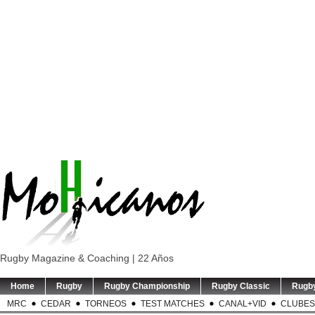
Rugby Magazine & Coaching | 22 Años
Home
Rugby
Rugby Championship
Rugby Classic
Rugb
MRC
CEDAR
TORNEOS
TEST MATCHES
CANAL+VID
CLUBES