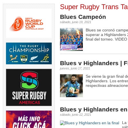
Super Rugby Trans T
Blues Campeón
sábado, junio 19, 2021
Blues se coronó campe
 RSA |
TORNEO DEL INTERIOR |
RUGBY DE OPINION | Se
TEST MATCH | 
e
...
Este sábado se disputó la
...
modifica permanentemente
El entrena
superar a Highlanders 
el
...
final del torneo. VIDEO
6
0
1
5
0
Blues v Highlanders | F
jueves, junio 17, 2021
V | El
TEST MATCH | El
SVNS 2026/27 | World
Se viene la gran final
GREATEST RIV
tina
...
entrenador de los
Rugby anunció fechas y
Los entrena
Highlanders. Los entr
Springboks,
...
sedes
...
respectivas alineacione
4
5
0
5
0
Blues y Highlanders en 
sábado, junio 12, 2021
La 
sáb