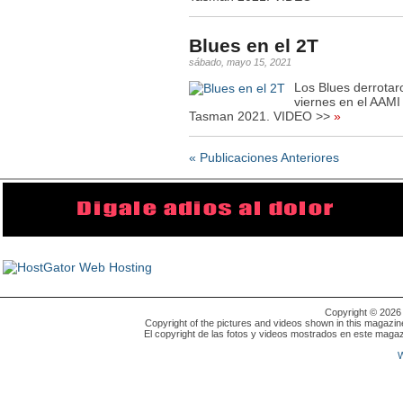
Blues en el 2T
sábado, mayo 15, 2021
Los Blues derrotar
viernes en el AAMI
Tasman 2021. VIDEO >>
»
« Publicaciones Anteriores
Copyright © 202
Copyright of the pictures and videos shown in this magazin
El copyright de las fotos y videos mostrados en este magaz
W