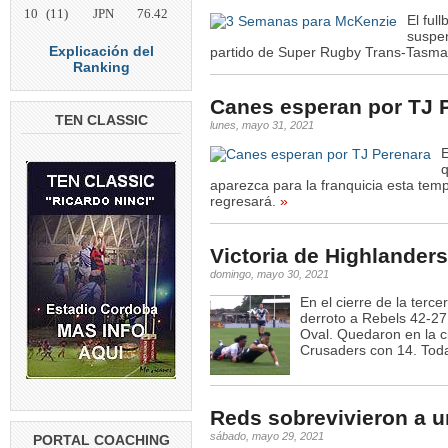
10
(11)
JPN
76.42
El ful
suspen
Explicación del
partido de Super Rugby Trans-Tasman
Ranking
Canes esperan por TJ 
TEN CLASSIC
lunes, mayo 31, 2021
E
q
aparezca para la franquicia esta tem
regresará.
»
Victoria de Highlanders
domingo, mayo 30, 2021
En el cierre de la ter
derroto a Rebels 42-27
Oval. Quedaron en la c
Crusaders con 14. Tod
Reds sobrevivieron a u
sábado, mayo 29, 2021
PORTAL COACHING