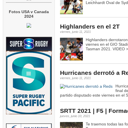
Leichhardt Oval de Sy
Fotos USA v Canada
2024
Highlanders en el 2T
viernes, junio 11, 2021
Highlanders derrotaron
viernes en el GIO Stad
Tasman 2021. VIDEO 
Hurricanes derrotó a R
viernes, junio 11, 2021
Hurric
final 
partido disputado este viernes en el
SRTT 2021 | F5 | Form
jueves, junio 10, 2021
Te traemos todas las f