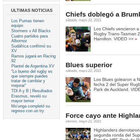
ULTIMAS NOTICIAS
Chiefs doblegó a Brum
sábado, mayo 22, 2021
Los Pumas tienen
equipo
Los Chiefs vencieron a
Stormers v All Blacks
Rugby Trans-Tasman 2
Cuatro partidos para
Hamilton. VIDEO >>
»
Albornoz
Sudáfrica confirmó su
XV
Ramos jugará en Racing
92
Blues superior
Plantel de Argentina XV
sábado, mayo 22, 2021
“Lo bueno del rugby es
que siempre puedes
Los Blues golearon a N
tratar de cambiar y
fecha 2 del Super Rug
mejorar”
Park de Auckland. VID
TDI A y B | Resultados
Erasmus, reveló su
mayor temor
Mo’unga completó su
regreso con un try
Force cayo ante Highla
viernes, mayo 21, 2021
Highlanders derrotaron
segunda ronda del Sup