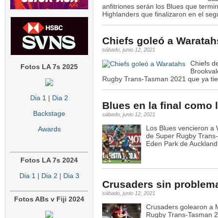
anfitriones serán los Blues que termin
Highlanders que finalizaron en el seg
Chiefs goleó a Waratah
sábado, junio 12, 2021
Chiefs d
Fotos LA 7s 2025
Brookval
Rugby Trans-Tasman 2021 que ya tien
Dia 1
|
Dia 2
Blues en la final como 
Backstage
sábado, junio 12, 2021
Los Blues vencieron a W
Awards
de Super Rugby Trans-
Eden Park de Auckland
Fotos LA 7s 2024
Dia 1
|
Dia 2
| Dia 3
Crusaders sin problem
sábado, junio 12, 2021
Fotos ABs v Fiji 2024
Crusaders golearon a M
Rugby Trans-Tasman 20