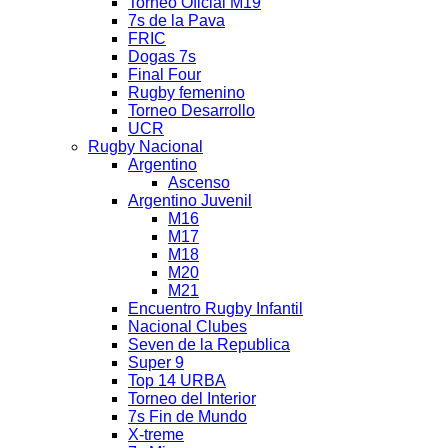
Torneo Oficial M19
7s de la Pava
FRIC
Dogas 7s
Final Four
Rugby femenino
Torneo Desarrollo
UCR
Rugby Nacional
Argentino
Ascenso
Argentino Juvenil
M16
M17
M18
M20
M21
Encuentro Rugby Infantil
Nacional Clubes
Seven de la Republica
Super 9
Top 14 URBA
Torneo del Interior
7s Fin de Mundo
X-treme