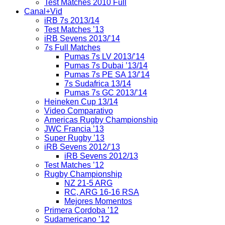
Test Matches 2010 Full
Canal+Vid
iRB 7s 2013/14
Test Matches ’13
iRB Sevens 2013/’14
7s Full Matches
Pumas 7s LV 2013/’14
Pumas 7s Dubai ’13/14
Pumas 7s PE SA 13/’14
7s Sudafrica 13/14
Pumas 7s GC 2013/’14
Heineken Cup 13/14
Video Comparativo
Americas Rugby Championship
JWC Francia ’13
Super Rugby ’13
iRB Sevens 2012/’13
iRB Sevens 2012/13
Test Matches ’12
Rugby Championship
NZ 21-5 ARG
RC, ARG 16-16 RSA
Mejores Momentos
Primera Cordoba ’12
Sudamericano ’12