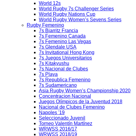
World 12s
World Rugby 7s Challenger Series
World Rugby Nations Cup
World Rugby Women’s Sevens Series
Rugby Femenino
7s Biarritz Francia
7s Femenino Canada
7s Femenino Las Vegas
7s Glendale USA
7s Invitational Hong Kong
7s Juegos Universitarios
7s Kitakyushu
7s Nacional de Clubes
7s Playa
7s Republica Femenino
7s Sudamericano
Asia Rugby Women’s Championship 2020
Concentracion Nacional
Juegos Olímpicos de la Juventud 2018
Nacional de Clubes Femenino
Napoles '19
Seleccionado Juvenil
Torneo Valentín Martínez
WRWSS 2016/17
WRWSS 2018/19