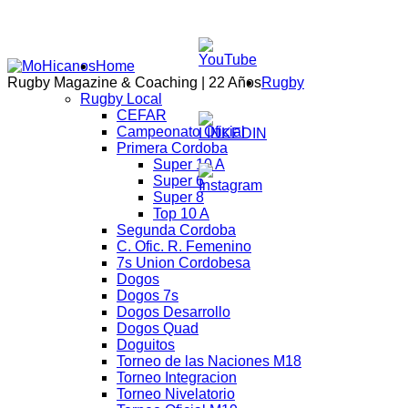
Home
Rugby Magazine & Coaching | 22 Años
Rugby
Rugby Local
CEFAR
Campeonato Oficial
Primera Cordoba
Super 10 A
Super 6
Super 8
Top 10 A
Segunda Cordoba
C. Ofic. R. Femenino
7s Union Cordobesa
Dogos
Dogos 7s
Dogos Desarrollo
Dogos Quad
Doguitos
Torneo de las Naciones M18
Torneo Integracion
Torneo Nivelatorio