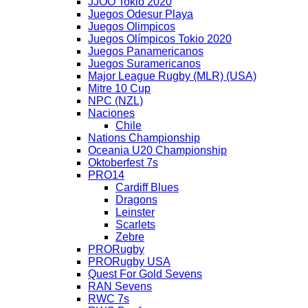
JJOO Tokio 2020
Juegos Odesur Playa
Juegos Olimpicos
Juegos Olímpicos Tokio 2020
Juegos Panamericanos
Juegos Suramericanos
Major League Rugby (MLR) (USA)
Mitre 10 Cup
NPC (NZL)
Naciones
Chile
Nations Championship
Oceania U20 Championship
Oktoberfest 7s
PRO14
Cardiff Blues
Dragons
Leinster
Scarlets
Zebre
PRORugby
PRORugby USA
Quest For Gold Sevens
RAN Sevens
RWC 7s