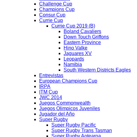
Challenge Cup
Champions Cup
Consur Cup
Currie Cup
Currie Cup 2019 (B)
Boland Cavaliers
Down Touch Griffons
Eastern Province
Hino Valke
Jaguares XV
Leopards
Namibia
South Western Districts Eagles
Entrevistas
European Champions Cup
IRPA
ITM Cup
JWC 2014
Juegos Commonwealth
Juegos Olimpicos Juveniles
Jugador del Año
Super Rugby
Super Rugby Pacific
Super Rugby Trans Tasman
Super Rugby Aotearoa