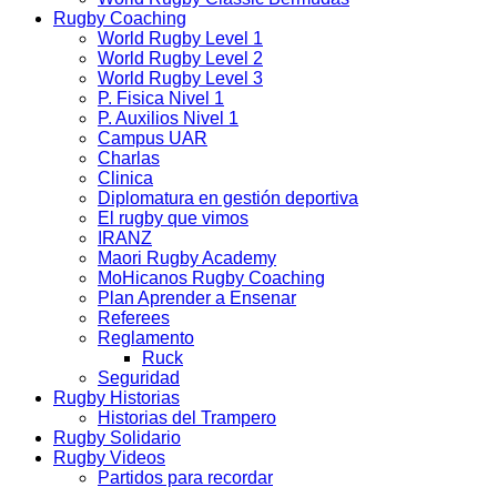
Rugby Coaching
World Rugby Level 1
World Rugby Level 2
World Rugby Level 3
P. Fisica Nivel 1
P. Auxilios Nivel 1
Campus UAR
Charlas
Clinica
Diplomatura en gestión deportiva
El rugby que vimos
IRANZ
Maori Rugby Academy
MoHicanos Rugby Coaching
Plan Aprender a Ensenar
Referees
Reglamento
Ruck
Seguridad
Rugby Historias
Historias del Trampero
Rugby Solidario
Rugby Videos
Partidos para recordar