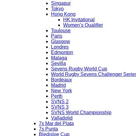
Singapur
Tokyo
Hong Kong
HK Invitational
Women’s Qualifier
Toulouse
Paris
Glasgow
Londres
Edmonton
Malaga
Sevilla
Sevens Rugby World Cup
World Rugby Sevens Challenger Serie
Bordeaux
Madrid
New York
Perth
SVNS 2
SVNS 3
SVNS World Championship
Valladolid
7s Mar del Plata
7s Punta
Bledisloe Cup