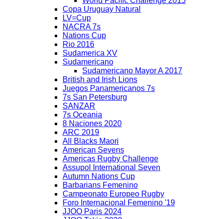
World Pacific Challenge 2015
Copa Uruguay Natural
LV=Cup
NACRA 7s
Nations Cup
Rio 2016
Sudamerica XV
Sudamericano
Sudamericano Mayor A 2017
British and Irish Lions
Juegos Panamericanos 7s
7s San Petersburg
SANZAR
7s Oceania
8 Naciones 2020
ARC 2019
All Blacks Maori
American Sevens
Americas Rugby Challenge
Assupol International Seven
Autumn Nations Cup
Barbarians Femenino
Campeonato Europeo Rugby
Foro Internacional Femenino '19
JJOO Paris 2024