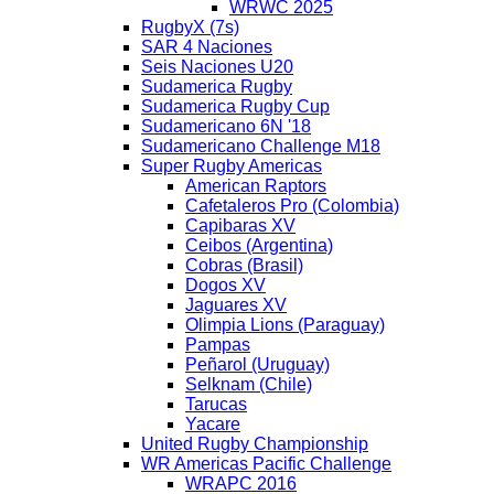
WRWC 2025
RugbyX (7s)
SAR 4 Naciones
Seis Naciones U20
Sudamerica Rugby
Sudamerica Rugby Cup
Sudamericano 6N '18
Sudamericano Challenge M18
Super Rugby Americas
American Raptors
Cafetaleros Pro (Colombia)
Capibaras XV
Ceibos (Argentina)
Cobras (Brasil)
Dogos XV
Jaguares XV
Olimpia Lions (Paraguay)
Pampas
Peñarol (Uruguay)
Selknam (Chile)
Tarucas
Yacare
United Rugby Championship
WR Americas Pacific Challenge
WRAPC 2016