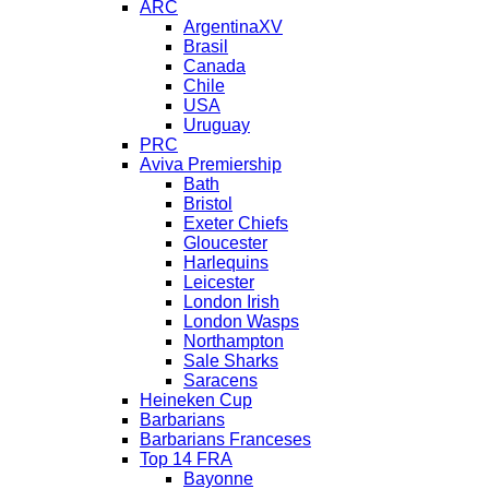
ARC
ArgentinaXV
Brasil
Canada
Chile
USA
Uruguay
PRC
Aviva Premiership
Bath
Bristol
Exeter Chiefs
Gloucester
Harlequins
Leicester
London Irish
London Wasps
Northampton
Sale Sharks
Saracens
Heineken Cup
Barbarians
Barbarians Franceses
Top 14 FRA
Bayonne