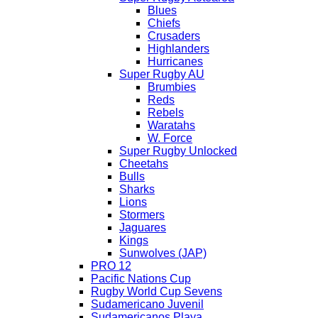
Blues
Chiefs
Crusaders
Highlanders
Hurricanes
Super Rugby AU
Brumbies
Reds
Rebels
Waratahs
W. Force
Super Rugby Unlocked
Cheetahs
Bulls
Sharks
Lions
Stormers
Jaguares
Kings
Sunwolves (JAP)
PRO 12
Pacific Nations Cup
Rugby World Cup Sevens
Sudamericano Juvenil
Sudamericanos Playa