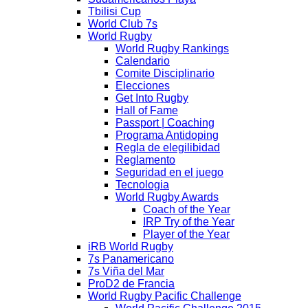
Tbilisi Cup
World Club 7s
World Rugby
World Rugby Rankings
Calendario
Comite Disciplinario
Elecciones
Get Into Rugby
Hall of Fame
Passport | Coaching
Programa Antidoping
Regla de elegilibidad
Reglamento
Seguridad en el juego
Tecnologia
World Rugby Awards
Coach of the Year
IRP Try of the Year
Player of the Year
iRB World Rugby
7s Panamericano
7s Viña del Mar
ProD2 de Francia
World Rugby Pacific Challenge