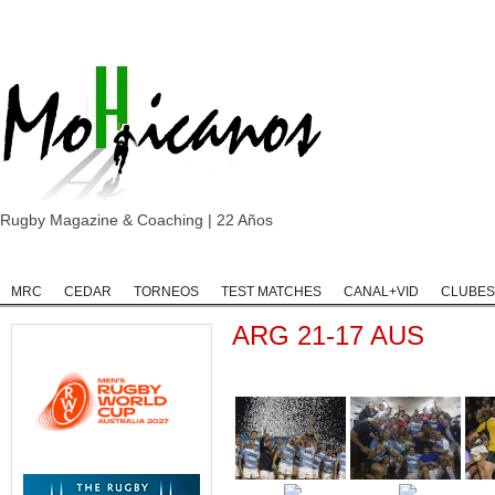
Rugby Magazine & Coaching | 22 Años
Home
Rugby
Rugby Championship
Rugby Classic
Rugb
MRC
CEDAR
TORNEOS
TEST MATCHES
CANAL+VID
CLUBES
ARG 21-17 AUS