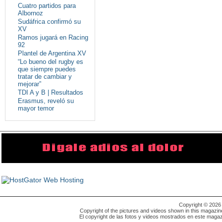
Cuatro partidos para
Albornoz
Sudáfrica confirmó su
XV
Ramos jugará en Racing
92
Plantel de Argentina XV
“Lo bueno del rugby es
que siempre puedes
tratar de cambiar y
mejorar”
TDI A y B | Resultados
Erasmus, reveló su
mayor temor
Copyright © 202
Copyright of the pictures and videos shown in this magazin
El copyright de las fotos y videos mostrados en este magaz