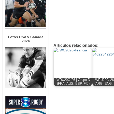
Fotos USA v Canada
2024
Articulos relacionados:
WRU20C '26 | Grupo D
WRU20C '26 
(FRA, AUS, ESP, FIJ)
(ARG, ENG, 