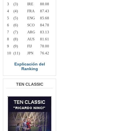
3
(3)
IRE
88.08
4
(4)
FRA
87.43
5
(5)
ENG
85.68
6
(6)
SCO
84.78
7
(7)
ARG
83.13
8
(8)
AUS
81.61
9
(9)
FIJ
78.00
10
(11)
JPN
76.42
Explicación del
Ranking
TEN CLASSIC