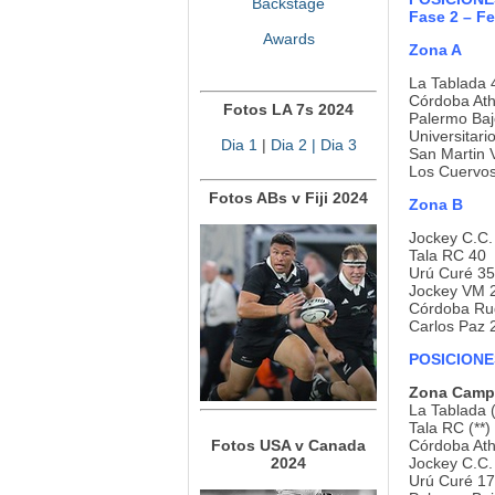
Backstage
Fase 2 – F
Awards
Zona A
La Tablada 
Córdoba Ath
Fotos LA 7s 2024
Palermo Baj
Universitari
Dia 1
|
Dia 2
| Dia 3
San Martin 
Los Cuervos
Fotos ABs v Fiji 2024
Zona B
Jockey C.C.
Tala RC 40
Urú Curé 35
Jockey VM 
Córdoba Ru
Carlos Paz 
POSICIONES
Zona Camp
La Tablada (
Tala RC (**)
Fotos USA v Canada
Córdoba Athl
2024
Jockey C.C. 
Urú Curé 17