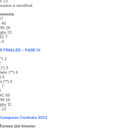
o 13
ificados a semifinal
anencia
47
o 40
 VM 28
gby 21
RC 7
 6
S FINALES – FASE IV
*) 1
2
(*) 3
etic (**) 4
) 5
 (**) 6
o 7
8
RC 09
 VM 10
gby 11
s 12
a Campeon Cordoba 2012
Torneo del Interior