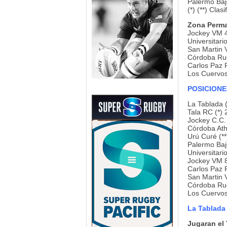
Palermo Baj
(*) (**) Clas
Zona Perm
Jockey VM 
Universitari
San Martin
Córdoba Ru
Carlos Paz 
Los Cuervos
POSICIONE
La Tablada (
Tala RC (*) 
Jockey C.C. 
Córdoba Athl
Urú Curé (**
Palermo Bajo
Universitari
Jockey VM 
Carlos Paz 
San Martin
Córdoba Ru
Los Cuervo
La Tablad
Jugaran el 