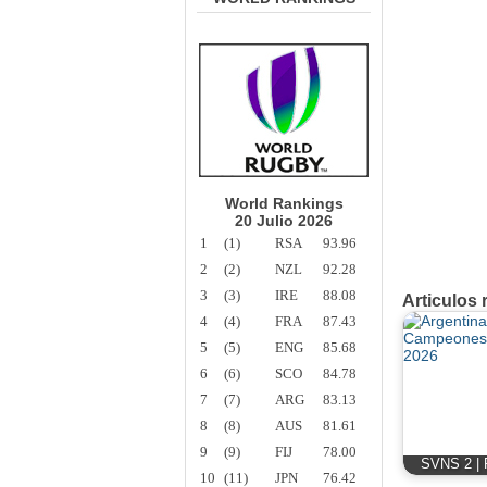
World Rankings
20 Julio 2026
1
(1)
RSA
93.96
2
(2)
NZL
92.28
3
(3)
IRE
88.08
Articulos 
4
(4)
FRA
87.43
5
(5)
ENG
85.68
6
(6)
SCO
84.78
7
(7)
ARG
83.13
8
(8)
AUS
81.61
9
(9)
FIJ
78.00
SVNS 2 | 
10
(11)
JPN
76.42