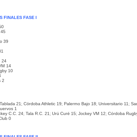
S FINALES FASE I
50
 45
o 39
31
o 24
 VM 14
gby 10
4
 2
Tablada 21; Córdoba Athletic 19; Palermo Bajo 18; Universitario 11; Sa
uervos 1
key C.C. 24; Tala R.C. 21; Urú Curé 15; Jockey VM 12; Córdoba Rugby
Club 0
 FINALES FASE II