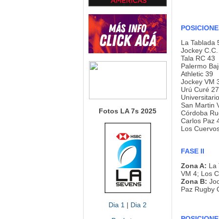
POSICIONE
La Tablada 
Jockey C.C.
Tala RC 43
Palermo Baj
Athletic 39
Jockey VM 
Urú Curé 27
Universitari
San Martin
Fotos LA 7s 2025
Córdoba Ru
Carlos Paz 
Los Cuervos
FASE II
Zona A:
La 
VM 4; Los C
Zona B:
Joc
Paz Rugby 
Dia 1
|
Dia 2
POSICIONES