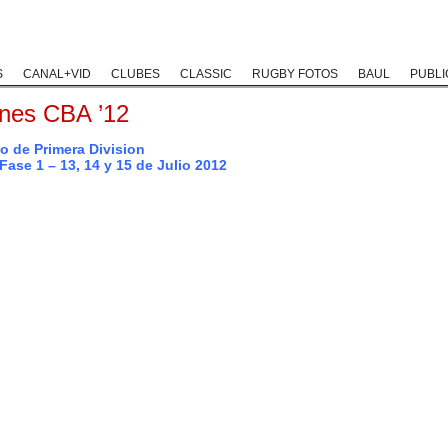
Rugby Classic
Rugby Coaching
Rugby Historias
Rugby Solida
S
CANAL+VID
CLUBES
CLASSIC
RUGBY FOTOS
BAUL
PUBLI
ones CBA ’12
 de Primera Division
Fase 1 – 13, 14 y 15 de Julio 2012