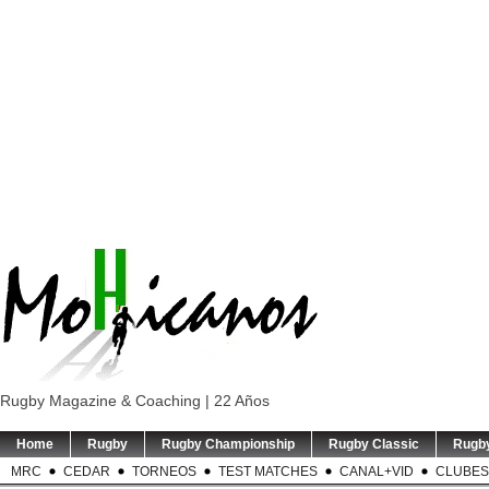
Rugby Magazine & Coaching | 22 Años
Home
Rugby
Rugby Championship
Rugby Classic
Rugb
MRC
CEDAR
TORNEOS
TEST MATCHES
CANAL+VID
CLUBES