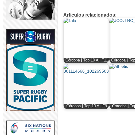
Articulos relacionados:
Córdoba | Top 10 A | F11
Córdoba | Top
Córdoba | Top 10 A | F9
Córdoba | To