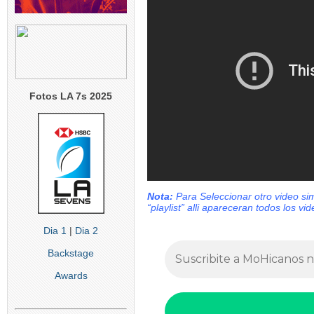
Fotos LA 7s 2025
Nota:
Para Seleccionar otro video si
“playlist”
alli apareceran todos los vi
Dia 1
|
Dia 2
Backstage
Awards