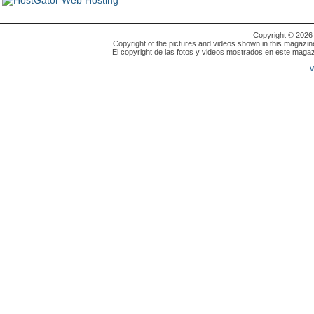
Copyright © 202
Copyright of the pictures and videos shown in this magazin
El copyright de las fotos y videos mostrados en este magaz
W