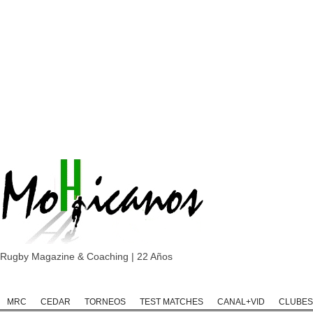
Rugby Magazine & Coaching | 22 Años
Home
Rugby
Rugby Championship
Rugby Classic
Rugb
MRC
CEDAR
TORNEOS
TEST MATCHES
CANAL+VID
CLUBES