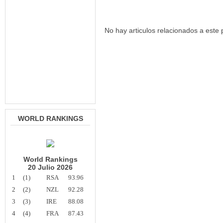
No hay articulos relacionados a este 
WORLD RANKINGS
World Rankings
20 Julio 2026
1
(1)
RSA
93.96
2
(2)
NZL
92.28
3
(3)
IRE
88.08
4
(4)
FRA
87.43