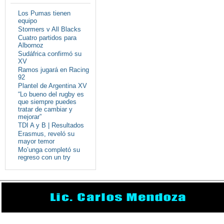
Los Pumas tienen
equipo
Stormers v All Blacks
Cuatro partidos para
Albornoz
Sudáfrica confirmó su
XV
Ramos jugará en Racing
92
Plantel de Argentina XV
“Lo bueno del rugby es
que siempre puedes
tratar de cambiar y
mejorar”
TDI A y B | Resultados
Erasmus, reveló su
mayor temor
Mo’unga completó su
regreso con un try