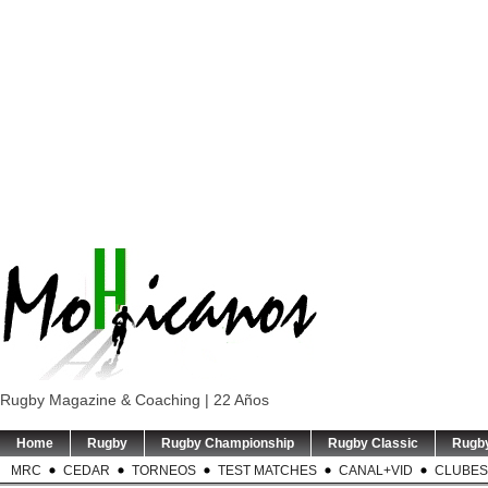
Rugby Magazine & Coaching | 22 Años
Home
Rugby
Rugby Championship
Rugby Classic
Rugb
MRC
CEDAR
TORNEOS
TEST MATCHES
CANAL+VID
CLUBES