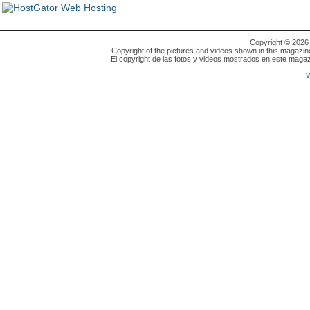
Copyright © 202
Copyright of the pictures and videos shown in this magazin
El copyright de las fotos y videos mostrados en este magaz
W