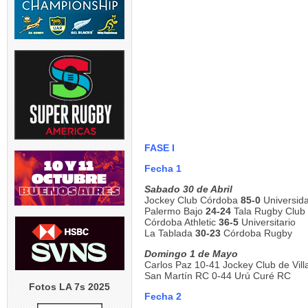
IOR |
RUGBY DE OPINION | Se
TEST MATCH | ARG v RSA |
LOS PUMAS
tó la
...
modifica permanentemente
El entrenador de
...
Albornoz 
el
...
suspendi
2
0
5
0
5
El
SVNS 2026/27 | World
GREATEST RIVALRY | P1 |
RUGBY INT`L
os
Rugby anunció fechas y
Los entrenadores de
...
Ramos de 31
sedes
...
jugad
4
0
FASE I
5
0
4
Fecha 1
Sabado 30 de Abril
Jockey Club Córdoba
85-0
Universid
Palermo Bajo
24-24
Tala Rugby Club
Córdoba Athletic
36-5
Universitario
La Tablada
30-23
Córdoba Rugby
Domingo 1 de Mayo
Carlos Paz 10-41 Jockey Club de Vill
San Martín RC 0-44 Urú Curé RC
Fotos LA 7s 2025
Fecha 2