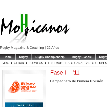
Rugby Magazine & Coaching | 22 Años
Home
Rugby
Rugby Championship
Rugby Classic
Rugb
MRC
CEDAR
TORNEOS
TEST MATCHES
CANAL+VID
CLUBES
Fase I – ’11
Campeonato de Primera División