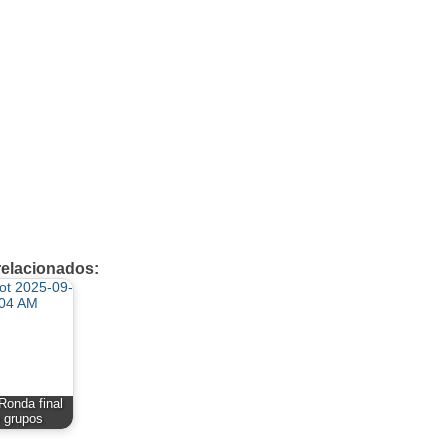
relacionados:
Ronda final
 grupos