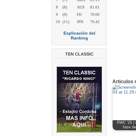
8
(8)
AUS
81.61
9
(9)
FIJ
78.00
10
(11)
JPN
76.42
Explicación del
Ranking
TEN CLASSIC
Articulos 
RWC '25 | 
fase de