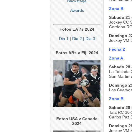
Backstage
Zona B
Awards
Sabado 21 
Jockey CC 9
Cordoba RC
Fotos LA 7s 2024
Domingo 22
Dia 1
|
Dia 2
| Dia 3
Jockey VM 
Fecha 2
Fotos ABs v Fiji 2024
Zona A
Sabado 28 
La Tablada 
San Martin 7
Domingo 29
Los Cuervos
Zona B
Sabado 28 
Tala RC 30-
Carlos Paz 
Fotos USA v Canada
2024
Domingo 29
Jockey VM 