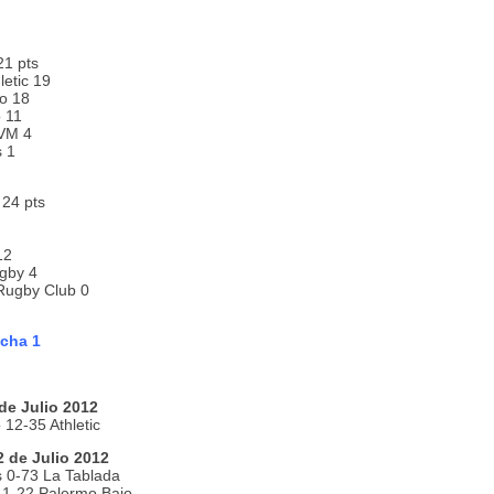
21 pts
letic 19
o 18
o 11
 VM 4
 1
 24 pts
12
gby 4
Rugby Club 0
echa 1
de Julio 2012
o 12-35 Athletic
 de Julio 2012
 0-73 La Tablada
11-22 Palermo Bajo