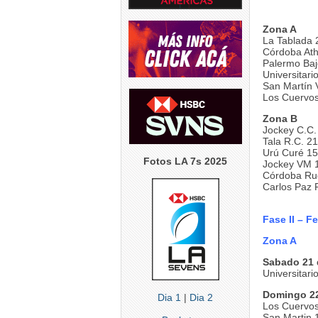
Zona A
La Tablada 
Córdoba Ath
Palermo Baj
Universitari
San Martín
Los Cuervos
Zona B
Jockey C.C.
Tala R.C. 21
Urú Curé 15
Fotos LA 7s 2025
Jockey VM 
Córdoba Ru
Carlos Paz 
Fase II – F
Zona A
Sabado 21 
Universitari
Domingo 22
Dia 1
|
Dia 2
Los Cuervos
San Martin 