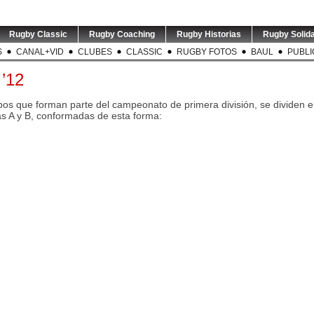
Rugby Classic
Rugby Coaching
Rugby Historias
Rugby Solida
S
CANAL+VID
CLUBES
CLASSIC
RUGBY FOTOS
BAUL
PUBLI
 ’12
os que forman parte del campeonato de primera división, se dividen en
s A y B, conformadas de esta forma: