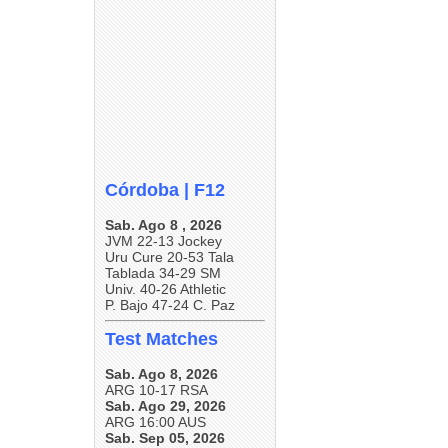
#moHicanosrugby #fotomrm
#moHicanosrugby
3
0
#fotopatotero
3
0
0
0
Córdoba | F12
Sab. Ago 8 , 2026
JVM 22-13 Jockey
Uru Cure 20-53 Tala
Tablada 34-29 SM
Univ. 40-26 Athletic
P. Bajo 47-24 C. Paz
Test Matches
Sab. Ago 8, 2026
ARG 10-17 RSA
Sab. Ago 29, 2026
ARG 16:00 AUS
Sab. Sep 05, 2026