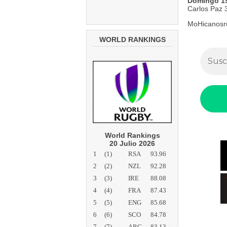
Domingo 19
Carlos Paz 
MoHicanosr
WORLD RANKINGS
World Rankings
20 Julio 2026
1
(1)
RSA
93.96
2
(2)
NZL
92.28
3
(3)
IRE
88.08
4
(4)
FRA
87.43
5
(5)
ENG
85.68
6
(6)
SCO
84.78
7
(7)
ARG
83.13