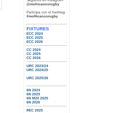
Seguinos en instagram
Tucumán Lawn Tennis vs.
Natación y Gimnasia
@mohicanosrugby
6
0
Participa con el hashtag:
#moHicanosrugby
FIXTURES
ECC 2024
ECC 2025
ECC 2026
CC 2024
CC 2025
CC 2026
URC 2023/24
URC 2024/25
URC 2025/26
6N 2024
6N 2025
6N M20 2025
6N 2026
REC 2025