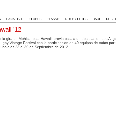
Rugby Classic
Rugby Coaching
Rugby Historias
Rugby Solida
S
CANAL+VID
CLUBES
CLASSIC
RUGBY FOTOS
BAUL
PUBLI
waii ’12
 la gira de Mohicanos a Hawaii, previa escala de dos dias en Los Ange
Rugby Vintage Festival con la participacion de 40 equipos de todas part
 los dias 23 al 30 de Septiembre de 2012.