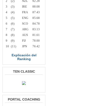
2
(2)
NZL
92.28
3
(3)
IRE
88.08
4
(4)
FRA
87.43
5
(5)
ENG
85.68
6
(6)
SCO
84.78
7
(7)
ARG
83.13
8
(8)
AUS
81.61
9
(9)
FIJ
78.00
10
(11)
JPN
76.42
Explicación del
Ranking
TEN CLASSIC
PORTAL COACHING