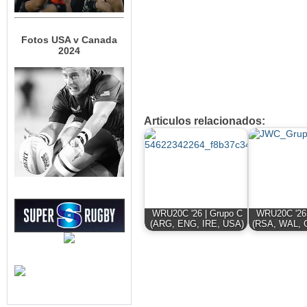
Fotos USA v Canada
2024
Articulos relacionados:
WRU20C '26 | Grupo C
WRU20C '26 
(ARG, ENG, IRE, USA)
(RSA, WAL, 