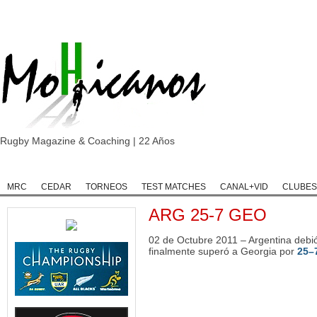
Rugby Magazine & Coaching | 22 Años
Home
Rugby
Rugby Championship
Rugby Classic
Rugb
MRC
CEDAR
TORNEOS
TEST MATCHES
CANAL+VID
CLUBES
ARG 25-7 GEO
02 de Octubre 2011 – Argentina debi
finalmente superó a Georgia por
25–