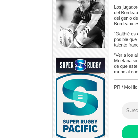
Los jugador
del Bordeau
del genio de
Bordeaux es
“Galthié es
posible que
talento fran
“Ver a los 
Moefana sie
de que este
mundial cons
PR / MoHic