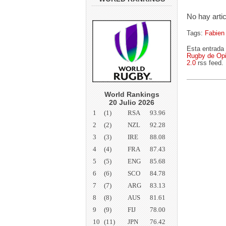
No hay arti
Tags:
Fabien 
Esta entrada
Rugby de Opi
2.0
rss feed.
World Rankings
20 Julio 2026
1
(1)
RSA
93.96
2
(2)
NZL
92.28
3
(3)
IRE
88.08
4
(4)
FRA
87.43
5
(5)
ENG
85.68
6
(6)
SCO
84.78
7
(7)
ARG
83.13
8
(8)
AUS
81.61
9
(9)
FIJ
78.00
10
(11)
JPN
76.42