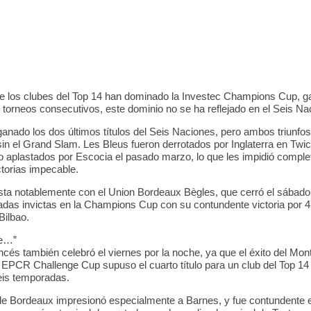
4
0
0
4
0
e los clubes del Top 14 han dominado la Investec Champions Cup, g
s torneos consecutivos, este dominio no se ha reflejado en el Seis Na
ganado los dos últimos títulos del Seis Naciones, pero ambos triunfo
sin el Grand Slam. Les Bleus fueron derrotados por Inglaterra en Tw
o aplastados por Escocia el pasado marzo, lo que les impidió comple
ctorias impecable.
sta notablemente con el Union Bordeaux Bègles, que cerró el sábad
das invictas en la Champions Cup con su contundente victoria por 
Bilbao.
le…”
ncés también celebró el viernes por la noche, ya que el éxito del Mont
la EPCR Challenge Cup supuso el cuarto título para un club del Top 14
eis temporadas.
de Bordeaux impresionó especialmente a Barnes, y fue contundente 