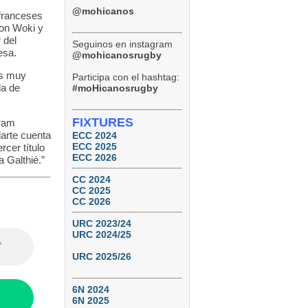
@mohicanos
 franceses
ron Woki y
 del
Seguinos en instagram
esa.
@mohicanosrugby
es muy
Participa con el hashtag:
da de
#moHicanosrugby
FIXTURES
oram
darte cuenta
ECC 2024
ECC 2025
cer título
ECC 2026
a Galthié.”
CC 2024
CC 2025
CC 2026
URC 2023/24
URC 2024/25
URC 2025/26
6N 2024
6N 2025