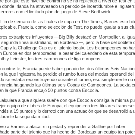
re por qué este nivel de control no se ha replicado a nivel de Test en 
donde Irlanda ha atravesado un periodo de incertidumbre e Inglaterr
errores con el limitado plan de juego de Steve Borthwick.
el fin de semana de las finales de copa en The Times, Barnes escribi
xplicable. Francia, como selección de Test, no puede igualar a sus cl
res extranjeros influyentes —Big Billy destacó en Montpellier, al igu
 segunda línea australiano, en Bordeaux—, pero la base del doblete d
up y la Challenge Cup es el talento local». Los bicampeones no ha
en Europa en dos temporadas, a pesar del calendario de esta tempor
ath y Leinster, los tres campeones de liga europeos.
contraste, Francia puede haber ganado los dos últimos Seis Nacion
n la que Inglaterra ha perdido el rumbo fuera del modus operandi del
anda se estaba reconstruyendo durante el torneo, eso simplemente no 
 Francia ha ganado las últimas seis Copas de Campeones. La sexta 
n la que Francia encajó 50 puntos contra Escocia.
ualquiera a que siquiera sueñe con que Escocia consiga la misma pu
jor equipo de clubes de Europa, el equipo con tres titulares franceses
ndés a 19 puntos y lo derrotó con una actuación que se desarrolló a 
 durante la segunda mitad.
evó a Barnes a atacar sin piedad y reprender a Galthié por haber
ado parte del talento que ha hecho del Bordeaux un equipo tan poten