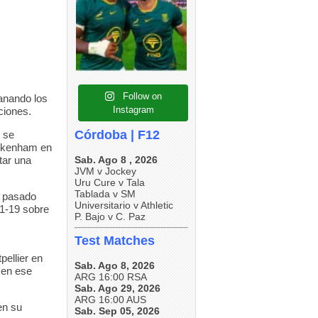
5
0
5
0
5
0
Follow on
anando los
Instagram
ciones.
Córdoba | F12
s se
ickenham en
tar una
Sab. Ago 8 , 2026
JVM v Jockey
Uru Cure v Tala
Tablada v SM
o pasado
Universitario v Athletic
41-19 sobre
P. Bajo v C. Paz
Test Matches
pellier en
Sab. Ago 8, 2026
 en ese
ARG 16:00 RSA
Sab. Ago 29, 2026
ARG 16:00 AUS
en su
Sab. Sep 05, 2026