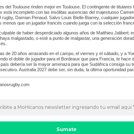
es del Toulouse rinden mejor en Toulouse. El contingente de titulares
x está incompleto con las insólitas ausencias del majestuoso Came
l rugby, Damian Penaud. Salvo Louis Bielle-Biarrey, cualquier jugador
 menos que un jugador francés cuando juega con la selección franc
 culpable de haber desperdiciado algunos años de Matthieu Jalibert; 
 haya malgastado, o esté a punto de malgastar, una generación dora
cés.
alas de 20 años arrasando en el campo, el viernes y el sábado, y a Y
ndo el doble de jugador para el Bordeaux que para Francia, te hace 
 país debería ser la mayor amenaza para que Sudáfrica consiga su ter
ecutivo. Australia 2027 debe ser, sin duda, la última oportunidad par
anosrugby.com