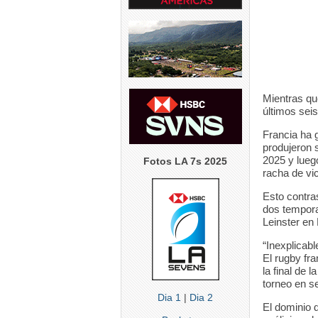
5
0
5
0
5
Mientras qu
últimos sei
Francia ha 
produjeron 
2025 y lueg
Fotos LA 7s 2025
racha de vi
Esto contra
dos tempora
Leinster en 
“Inexplicab
El rugby fra
la final de 
torneo en s
Dia 1
|
Dia 2
El dominio 