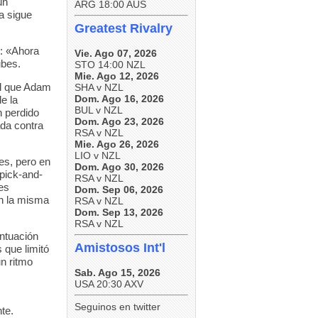
un
ARG 18:00 AUS
a sigue
Greatest Rivalry
ó: «Ahora
Vie. Ago 07, 2026
ubes.
STO 14:00 NZL
Mie. Ago 12, 2026
al que Adam
SHA v NZL
Dom. Ago 16, 2026
e la
BUL v NZL
n perdido
Dom. Ago 23, 2026
ada contra
RSA v NZL
Mie. Ago 26, 2026
LIO v NZL
es, pero en
Dom. Ago 30, 2026
 pick-and-
RSA v NZL
es
Dom. Sep 06, 2026
en la misma
RSA v NZL
Dom. Sep 13, 2026
RSA v NZL
ntuación
Amistosos Int'l
 que limitó
un ritmo
Sab. Ago 15, 2026
USA 20:30 AXV
Seguinos en twitter
te.