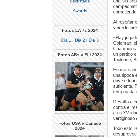
análisis sob
Backstage
campeonato 
Awards
cometiendo 
Al reseñar 
viene lo ine
Fotos LA 7s 2024
«Hay jugado
Dia 1
|
Dia 2
| Dia 3
Coleman, el
Champions C
un partido 
Fotos ABs v Fiji 2024
Toulouse, B
En marcado 
una época e
drive e Irl
suficiente.
temporada e
Desafío a c
contra el me
a un XV irla
vertiginoso
Fotos USA v Canada
2024
Todo esto ll
desaprovech