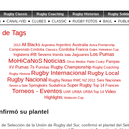
Rugby Classic
Rugby Coaching
Rugby Historias
Rugby Solida
S
CANAL+VID
CLUBES
CLASSIC
RUGBY FOTOS
BAUL
PUBLI
o de Tags
All Blacks
Australia
Argentino
2013
Argentina
Aviva Premiership
Cordoba
Campeonato Cordoba
Francia
Classics
Gales
Heineken Cup
Los Pumas
iRB Sevens
Jaguares
Inglaterra
Irlanda
Italia
MoHiCaNoS
Noticias
Pampas
Otros Medios
Pablo Csaky
Pumas 7s
Rugby Championship
XV
Pumitas
Rugby Coaching
Rugby Internacional
Rugby Local
Rugby Historia
Rugby Nacional
Rugby Notas
Seis Naciones
RWC NZ 2011
Super Rugby
Springboks
Sudafrica
Top 14 Frances
Seven a Side
Torneos - Eventos
Video
UAR
URBA
URBA Top 14
Highlights
Vodacom Cup
firmó su plantel
de Selección de la Unión de Rugby del Sur, confirmó el plantel del Se