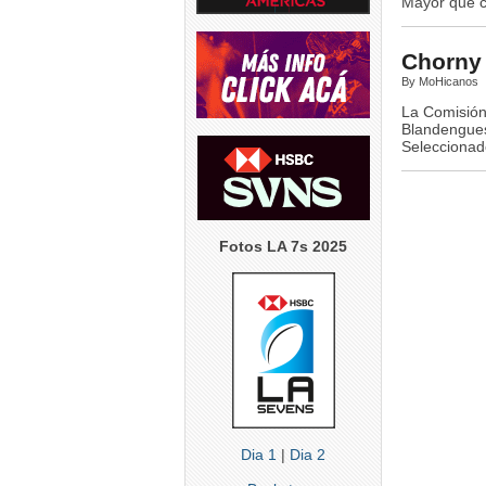
Mayor que c
Chorny
By MoHicanos
La Comisión
Blandengues
Seleccionado
Fotos LA 7s 2025
Dia 1
|
Dia 2