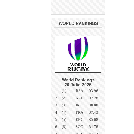
WORLD RANKINGS
World Rankings
20 Julio 2026
1
(1)
RSA
93.96
2
(2)
NZL
92.28
3
(3)
IRE
88.08
4
(4)
FRA
87.43
5
(5)
ENG
85.68
6
(6)
SCO
84.78
7
(7)
ARG
83.13