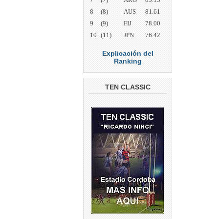
8
(8)
AUS
81.61
9
(9)
FIJ
78.00
10
(11)
JPN
76.42
Explicación del
Ranking
TEN CLASSIC