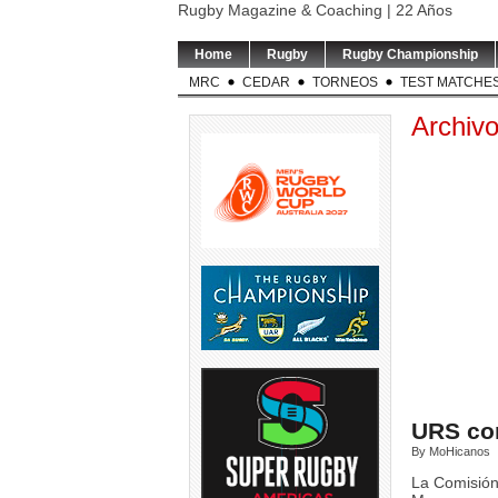
Rugby Magazine & Coaching | 22 Años
Home
Rugby
Rugby Championship
MRC
CEDAR
TORNEOS
TEST MATCHE
Archiv
URS con
By MoHicanos
La Comisión 