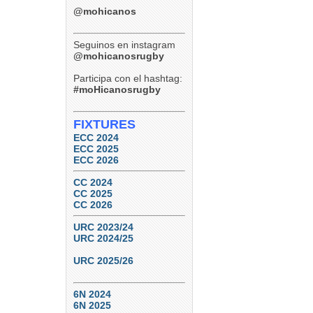
Tucumán Lawn Tennis 29 vs.
Paraná Rowing Club 24 (Ref:
@mohicanos
Agustín Altabe – Cordobesa)
TDI B – Final – Septiembre
12, 2026
Seguinos en instagram
Tucumán Lawn Tennis vs.
@mohicanosrugby
Natación y Gimnasia
Participa con el hashtag:
6
0
#moHicanosrugby
FIXTURES
ECC 2024
ECC 2025
ECC 2026
CC 2024
CC 2025
CC 2026
URC 2023/24
URC 2024/25
URC 2025/26
6N 2024
6N 2025