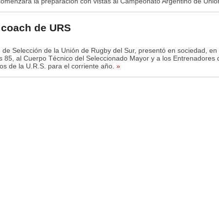
omenzará la preparación con vistas al Campeonato Argentino de Uni
 coach de URS
 de Selección de la Unión de Rugby del Sur, presentó en sociedad, en
 85, al Cuerpo Técnico del Seleccionado Mayor y a los Entrenadores 
s de la U.R.S. para el corriente año.
»