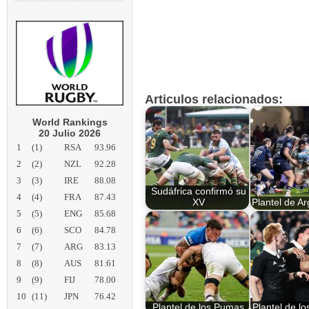
Articulos relacionados:
World Rankings
20 Julio 2026
1
(1)
RSA
93.96
2
(2)
NZL
92.28
3
(3)
IRE
88.08
Sudáfrica confirmó su
4
(4)
FRA
87.43
XV
Plantel de A
5
(5)
ENG
85.68
6
(6)
SCO
84.78
7
(7)
ARG
83.13
8
(8)
AUS
81.61
9
(9)
FIJ
78.00
10
(11)
JPN
76.42
Plantel de los Pumas
Plantel de lo