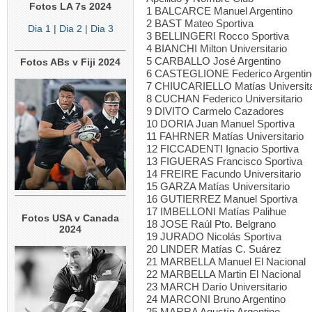
Fotos LA 7s 2024
1 BALCARCE Manuel Argentino
2 BAST Mateo Sportiva
Dia 1
|
Dia 2
| Dia 3
3 BELLINGERI Rocco Sportiva
4 BIANCHI Milton Universitario
5 CARBALLO José Argentino
Fotos ABs v Fiji 2024
6 CASTEGLIONE Federico Argentin
7 CHIUCARIELLO Matías Universita
8 CUCHAN Federico Universitario
9 DIVITO Carmelo Cazadores
10 DORIA Juan Manuel Sportiva
11 FAHRNER Matías Universitario
12 FICCADENTI Ignacio Sportiva
13 FIGUERAS Francisco Sportiva
14 FREIRE Facundo Universitario
15 GARZA Matías Universitario
16 GUTIERREZ Manuel Sportiva
17 IMBELLONI Matías Palihue
Fotos USA v Canada
18 JOSE Raúl Pto. Belgrano
2024
19 JURADO Nicolás Sportiva
20 LINDER Matías C. Suárez
21 MARBELLA Manuel El Nacional
22 MARBELLA Martin El Nacional
23 MARCH Darío Universitario
24 MARCONI Bruno Argentino
25 MARRA Agustín Argentino