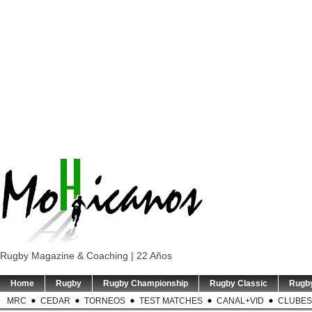
Rugby Magazine & Coaching | 22 Años
Home
Rugby
Rugby Championship
Rugby Classic
Rugb
MRC
CEDAR
TORNEOS
TEST MATCHES
CANAL+VID
CLUBES