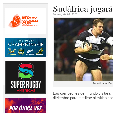
Sudáfrica jugará
jueves, abril 8, 2010
Sudafrica vs Bar
Los campeones del mundo visitarán 
diciembre para medirse al mítico co