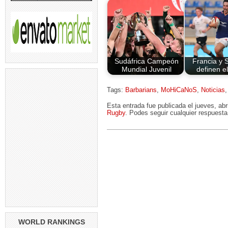
Sudáfrica Campeón
Francia y 
Mundial Juvenil
definen e
Tags:
Barbarians
,
MoHiCaNoS
,
Noticias
Esta entrada fue publicada el jueves, ab
Rugby
. Podes seguir cualquier respuesta
WORLD RANKINGS