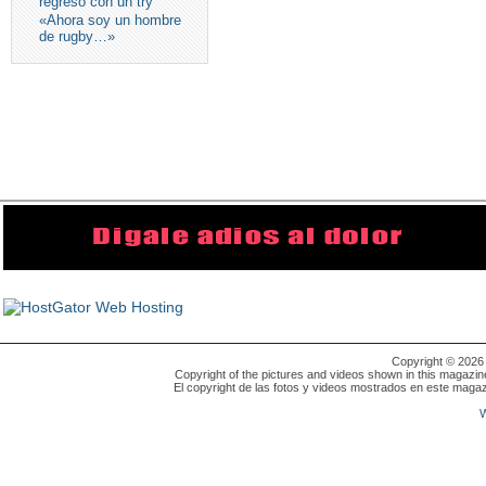
regreso con un try
«Ahora soy un hombre
de rugby…»
Copyright © 202
Copyright of the pictures and videos shown in this magazin
El copyright de las fotos y videos mostrados en este magaz
W