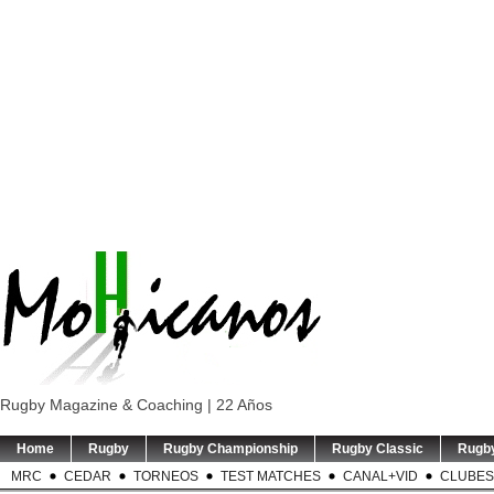
Rugby Magazine & Coaching | 22 Años
Home
Rugby
Rugby Championship
Rugby Classic
Rugb
MRC
CEDAR
TORNEOS
TEST MATCHES
CANAL+VID
CLUBES