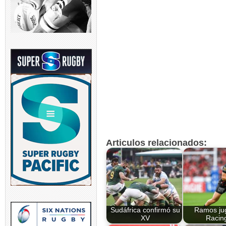
Articulos relacionados:
Sudáfrica confirmó su
Ramos ju
XV
Racin