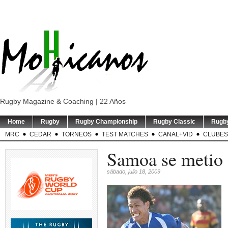
Rugby Magazine & Coaching | 22 Años
Home
Rugby
Rugby Championship
Rugby Classic
Rugb
MRC
CEDAR
TORNEOS
TEST MATCHES
CANAL+VID
CLUBES
Samoa se metio 
sábado, julio 18, 2009