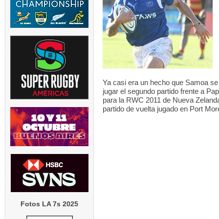
LOS PUMAS | Tomás
TEST MATCH | 
Albornoz ha sido
El entrena
suspendido por
...
5
5
0
RUGBY INT`L | Thomas
USA v ARGENT
Ya casi era un hecho que Samoa se c
Ramos de 31 años será
entrenador de
jugar el segundo partido frente a Pa
jugador
...
para la RWC 2011 de Nueva Zelanda.
5
4
0
partido de vuelta jugado en Port More
Fotos LA 7s 2025