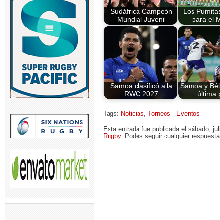
Sudáfrica Campeón
Los Pumitas
Mundial Juvenil
para el 
Samoa clasificó a la
Samoa y Bélg
RWC 2027
última 
Tags:
Noticias
,
Torneos - Eventos
Esta entrada fue publicada el sábado, ju
Rugby
. Podes seguir cualquier respuesta