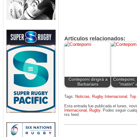
Articulos relacionados:
Contepomi dirigirá a
Contepomi, c
Barbarians
"matón" 
Tags:
Noticias
,
Rugby Internacional
,
Top
Esta entrada fue publicada el lunes, no
Internacional
,
Rugby
. Podes seguir cualq
rss feed.