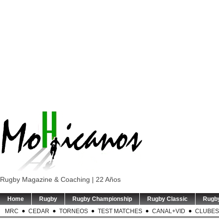
Rugby Magazine & Coaching | 22 Años
Home
Rugby
Rugby Championship
Rugby Classic
Rugb
MRC
CEDAR
TORNEOS
TEST MATCHES
CANAL+VID
CLUBES