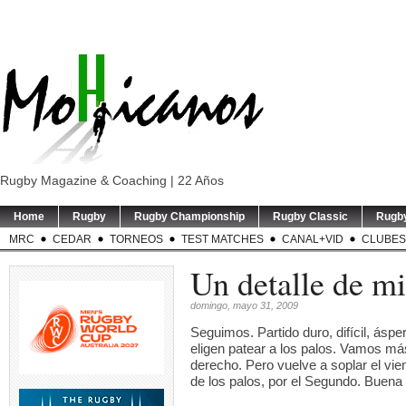
Rugby Magazine & Coaching | 22 Años
Home
Rugby
Rugby Championship
Rugby Classic
Rugb
MRC
CEDAR
TORNEOS
TEST MATCHES
CANAL+VID
CLUBES
Un detalle de mi
domingo, mayo 31, 2009
Seguimos. Partido duro, difícil, ásp
eligen patear a los palos. Vamos má
derecho. Pero vuelve a soplar el vie
de los palos, por el Segundo. Buena