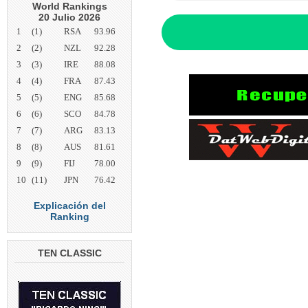
World Rankings
20 Julio 2026
1
(1)
RSA
93.96
2
(2)
NZL
92.28
3
(3)
IRE
88.08
4
(4)
FRA
87.43
5
(5)
ENG
85.68
6
(6)
SCO
84.78
7
(7)
ARG
83.13
8
(8)
AUS
81.61
9
(9)
FIJ
78.00
10
(11)
JPN
76.42
Explicación del
Ranking
TEN CLASSIC