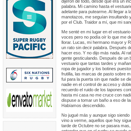
dijeron de todo, desde que era un i
palabra. Mi camino hasta el vestuario
adelante para putearme. Al llegar a 
manotazos, me seguían insultando y h
por el Club. Traidor a mí, que mi san
Me senté en mi lugar en el vestuari
voces pero no podía oír lo que me de
llorar. Lucas, mi hermano mayor y R
un rato sin decir palabra. Después d
hacer eso. Y no dijo más nada. Al r
gente gesticulando. Después de un 
vestuario que tantas tardes y mañan
ropa de jugador y los botines puesto
frutilla, las marcas de pasto sobre 
fui para la puerta sin que nadie se d
nadie en el control de acceso y dobl
recuerdo el ruido de los tapones cont
hasta mi casa no me cruce con nadie
dispuse a tomar un baño a eso de las
Habíamos descendido.
No jugué más y aunque sigo siendo s
vino a verme, aquellos que hoy sigu
tarde de Octubre no se pasara mas,
entender que en el rugby se puede ga