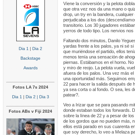
Viene la conversión y la pelota dobla,
que otra vez nos da una mano o quiz
drop, un try en la bandera, cualquie
perjudicaba a los dos (descendíamo
transitorio. Los 30 jugadores estáb
yerros de todo tipo. Los nervios nos
Faltando dos minutos, Danilo Yegues
yardas frente a los palos, ya ni sé s
Dia 1
|
Dia 2
que muriéndose el partido, ellos tení
menos tenía una sensación de ahogo, 
Backstage
piernas. Estábamos en el horno. No q
y miro de reojo. La pelota vuela, vu
Awards
afuera de los palos. Una vez más el
una oportunidad más. Seguimos empa
22 para hacer la salida después de h
Fotos LA 7s 2024
ya sea corta o al fondo. O sea, les
patear?.
Dia 1
|
Dia 2
| Dia 3
Veo a Irizar que se para pasando mit
donde estaban todos los forwards. D
Fotos ABs v Fiji 2024
sobre la línea de 22 y a pesar de lo
de los gordos que no pueden más, ni l
ellos está parado en sus cuarenta en 
que soy derecho, lo veo a Melaza pa