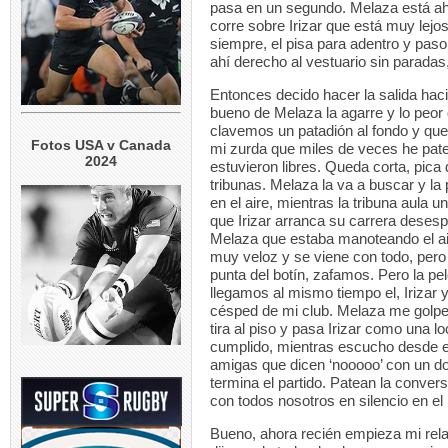
pasa en un segundo. Melaza está ahí
corre sobre Irizar que está muy lejo
siempre, el pisa para adentro y paso
ahí derecho al vestuario sin paradas,
Entonces decido hacer la salida hac
bueno de Melaza la agarre y lo peor
clavemos un patadión al fondo y que
Fotos USA v Canada
mi zurda que miles de veces he pat
2024
estuvieron libres. Queda corta, pica
tribunas. Melaza la va a buscar y l
en el aire, mientras la tribuna aula
que Irizar arranca su carrera deses
Melaza que estaba manoteando el aire
muy veloz y se viene con todo, pero
punta del botín, zafamos. Pero la pe
llegamos al mismo tiempo el, Irizar 
césped de mi club. Melaza me golpe
tira al piso y pasa Irizar como una 
cumplido, mientras escucho desde el
amigas que dicen ‘nooooo’ con un dol
termina el partido. Patean la convers
con todos nosotros en silencio en el 
Bueno, ahora recién empieza mi rel