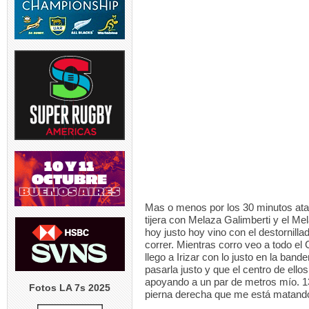
TEST MATCH | 
El entrena
5
USA v ARGENT
entrenador de
5
Mas o menos por los 30 minutos ata
tijera con Melaza Galimberti y el M
hoy justo hoy vino con el destornillado
correr. Mientras corro veo a todo el
llego a Irizar con lo justo en la band
pasarla justo y que el centro de ell
apoyando a un par de metros mío. 13 i
Fotos LA 7s 2025
pierna derecha que me está matando