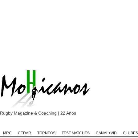
Rugby Magazine & Coaching | 22 Años
Home
Rugby
Rugby Championship
Rugby Classic
Rugb
MRC
CEDAR
TORNEOS
TEST MATCHES
CANAL+VID
CLUBES