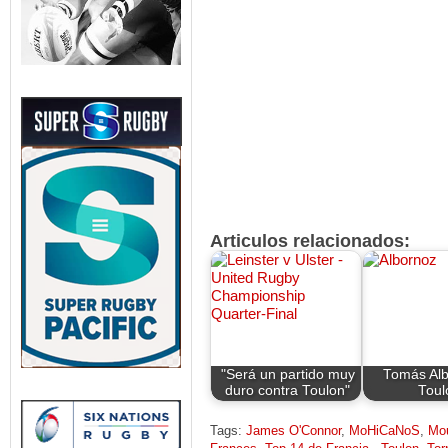
Articulos relacionados:
"Será un partido muy
Tomás Alb
duro contra Toulon"
Toul
Tags:
James O'Connor
,
MoHiCaNoS
,
Mou