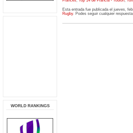
Frances
,
Top 14 de Francia - Toulon
,
Tor
Esta entrada fue publicada el jueves, fe
Rugby
. Podes seguir cualquier respuesta
WORLD RANKINGS