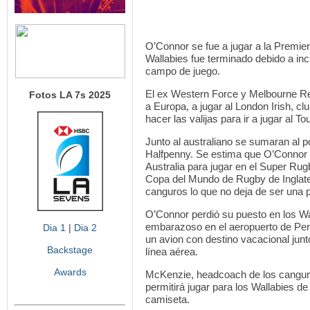
O’Connor se fue a jugar a la Premier
Wallabies fue terminado debido a inc
campo de juego.
El ex Western Force y Melbourne Reb
Fotos LA 7s 2025
a Europa, a jugar al London Irish, c
hacer las valijas para ir a jugar al To
Junto al australiano se sumaran al p
Halfpenny. Se estima que O’Connor 
Australia para jugar en el Super Rug
Copa del Mundo de Rugby de Inglaterr
canguros lo que no deja de ser una p
O’Connor perdió su puesto en los W
embarazoso en el aeropuerto de Per
Dia 1
|
Dia 2
un avion con destino vacacional junt
Backstage
línea aérea.
Awards
McKenzie, headcoach de los canguro
permitirá jugar para los Wallabies d
camiseta.