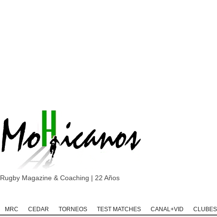
Rugby Magazine & Coaching | 22 Años
Home
Rugby
Rugby Championship
Rugby Classic
Rugb
MRC
CEDAR
TORNEOS
TEST MATCHES
CANAL+VID
CLUBES