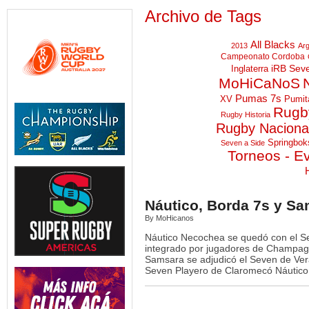
Archivo de Tags
All Blacks
2013
Arg
Campeonato Cordoba
iRB Sev
Inglaterra
MoHiCaNoS
Pumas 7s
XV
Pumit
Rugby
Rugby Historia
 RSA |
TOP 10 A | F12
quipo
...
Rugby Naciona
hoy la fech
4
0
2
0
Springbok
Seven a Side
0
Torneos - E
Náutico, Borda 7s y S
By MoHicanos
 RSA |
VIDEO | STO v NZL | Nueva
TEST MATCH | 
quipo
...
Zelanda arrancó su gira
...
Argentina, con
Náutico Necochea se quedó con el S
2
0
integrado por jugadores de Champagn
3
0
4
Samsara se adjudicó el Seven de Ver
Seven Playero de Claromecó Náutico