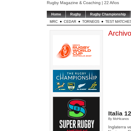
Rugby Magazine & Coaching | 22 Años
Home
Rugby
Rugby Championship
MRC
CEDAR
TORNEOS
TEST MATCHE
Archiv
LOS PUMAS | Tomás
TEST MATCH | ARG v RSA |
TORNEO DEL 
Albornoz ha sido
El entrenador de
...
Este sábado se
suspendido por
...
5
0
6
5
0
Italia 1
By MoHicanos
RUGBY INT`L | Thomas
USA v ARGENTINA XV | El
TEST MAT
Ramos de 31 años será
entrenador de Argentina
...
entrenado
Inglaterra v
jugador
...
Springb