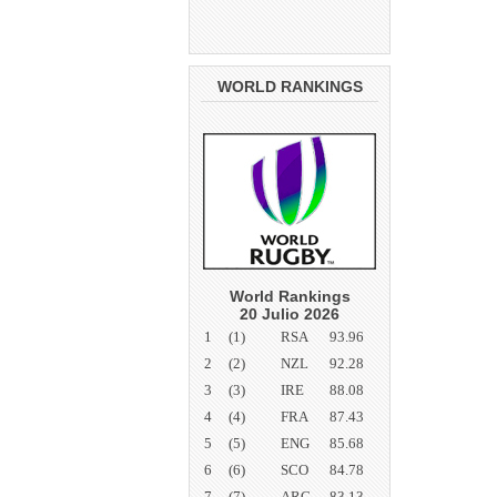
WORLD RANKINGS
World Rankings
20 Julio 2026
1
(1)
RSA
93.96
2
(2)
NZL
92.28
3
(3)
IRE
88.08
4
(4)
FRA
87.43
5
(5)
ENG
85.68
6
(6)
SCO
84.78
7
(7)
ARG
83.13