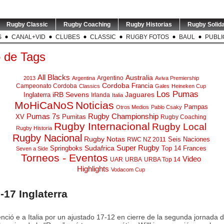
Rugby Classic
Rugby Coaching
Rugby Historias
Rugby Solida
S
CANAL+VID
CLUBES
CLASSIC
RUGBY FOTOS
BAUL
PUBLI
o de Tags
All Blacks
Australia
Argentino
2013
Argentina
Aviva Premiership
Cordoba
Campeonato Cordoba
Francia
Classics
Gales
Heineken Cup
Los Pumas
iRB Sevens
Jaguares
Inglaterra
Irlanda
Italia
MoHiCaNoS
Noticias
Pampas
Otros Medios
Pablo Csaky
Pumas 7s
Rugby Championship
XV
Pumitas
Rugby Coaching
Rugby Internacional
Rugby Local
Rugby Historia
INTERIOR |
TEST MATCH | ARG v RSA |
LOS 
 disputó la
Rugby Nacional
...
El entrenador de
...
Alb
Rugby Notas
1
0
Seis Naciones
RWC NZ 2011
sus
Super Rugby
Springboks
Sudafrica
Top 14 Frances
Seven a Side
0
3
0
Torneos - Eventos
Video
UAR
URBA
URBA Top 14
Highlights
Vodacom Cup
2-17 Inglaterra
CH | El
VIDEO | STO v NZL | Nueva
GREATEST RIVALRY | P1 |
RUGBY 
r de los
Zelanda arrancó su gira
...
Los entrenadores de
...
Ramos 
enció e a Italia por un ajustado 17-12 en cierre de la segunda jornada d
oks,
...