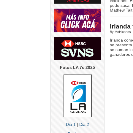
Naciones. El
5
0
pudo sacar l
4
0
5
Mathew Tait 
Irlanda
By MoHicanos
Irlanda com
se presenta
se suman lo
ganadores d
Fotos LA 7s 2025
Dia 1
|
Dia 2