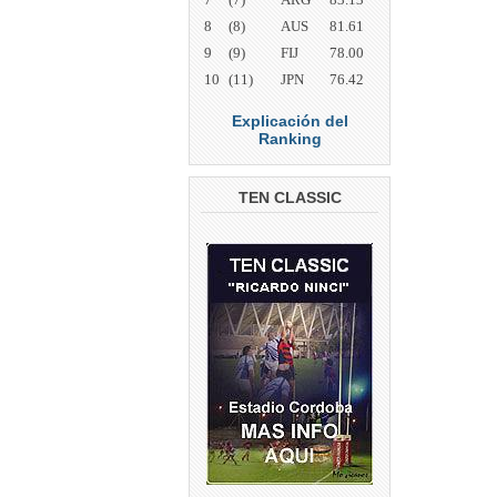
8
(8)
AUS
81.61
9
(9)
FIJ
78.00
10
(11)
JPN
76.42
Explicación del
Ranking
TEN CLASSIC