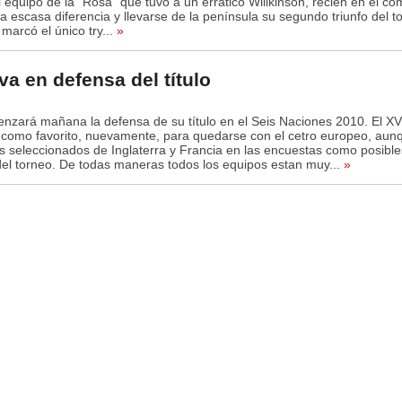
 equipo de la “Rosa” qué tuvo a un errático Willkinson, recién en el c
2
0
4
0
a escasa diferencia y llevarse de la península su segundo triunfo del t
0
marcó el único try...
»
 va en defensa del título
enzará mañana la defensa de su título en el Seis Naciones 2010. El XV
 como favorito, nuevamente, para quedarse con el cetro europeo, aun
s seleccionados de Inglaterra y Francia en las encuestas como posible
el torneo. De todas maneras todos los equipos estan muy...
»