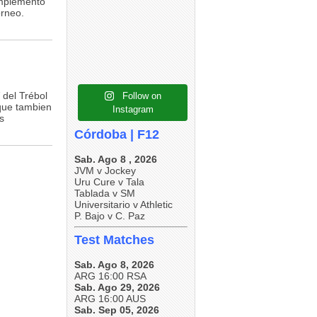
omplemento
5
0
orneo.
4
0
5
0
 del Trébol
Follow on
que tambien
Instagram
s
Córdoba | F12
Sab. Ago 8 , 2026
JVM v Jockey
Uru Cure v Tala
Tablada v SM
Universitario v Athletic
P. Bajo v C. Paz
Test Matches
Sab. Ago 8, 2026
ARG 16:00 RSA
Sab. Ago 29, 2026
ARG 16:00 AUS
Sab. Sep 05, 2026