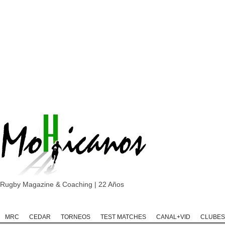
Rugby Magazine & Coaching | 22 Años
Home
Rugby
Rugby Championship
Rugby Classic
Rugb
MRC
CEDAR
TORNEOS
TEST MATCHES
CANAL+VID
CLUBES