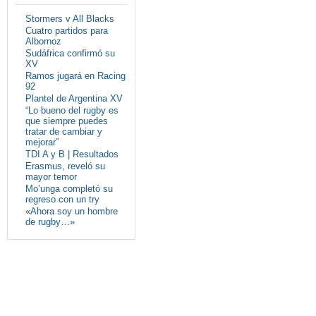
Stormers v All Blacks
Cuatro partidos para
Albornoz
Sudáfrica confirmó su
XV
Ramos jugará en Racing
92
Plantel de Argentina XV
“Lo bueno del rugby es
que siempre puedes
tratar de cambiar y
mejorar”
TDI A y B | Resultados
Erasmus, reveló su
mayor temor
Mo’unga completó su
regreso con un try
«Ahora soy un hombre
de rugby…»