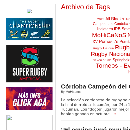
Archivo de Tags
All Blacks
2013
Arg
Campeonato Cordoba
iRB Sev
Inglaterra
MoHiCaNoS
Pumas 7s
XV
Pumit
Rugby
Rugby Historia
Rugby Naciona
Springbok
Seven a Side
Torneos - E
Córdoba Campeón del 
By MoHicanos
La selección cordobesa de rugby se 
la final derrotó a Tucumán, por 24 a 
Tucumán. Los “dogos” jugaron mejor q
habían ganado en octubre...
»
“El equipo jugó muy bi