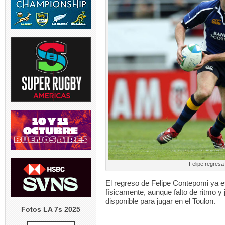
TEST MATCH | ARG v RSA |
TORNEO DEL 
El entrenador de
...
Este sábado se
5
0
6
USA v ARGENTINA XV | El
TEST MAT
entrenador de Argentina
...
entrenado
Springb
5
0
5
Felipe regresa
El regreso de Felipe Contepomi ya e
físicamente, aunque falto de ritmo y
disponible para jugar en el Toulon.
Fotos LA 7s 2025