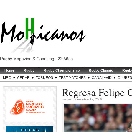
Rugby Magazine & Coaching | 22 Años
Home
Rugby
Rugby Championship
Rugby Classic
Rugb
MRC
CEDAR
TORNEOS
TEST MATCHES
CANAL+VID
CLUBES
Regresa Felipe
martes, noviembre 17, 2009