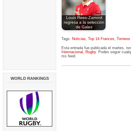
Louis Rees-Zammit
regresa a la selección
de Gales
Tags:
Noticias
,
Top 14 Frances
,
Torneos
Esta entrada fue publicada el martes, n
Internacional
,
Rugby
. Podes seguir cualq
rss feed.
WORLD RANKINGS