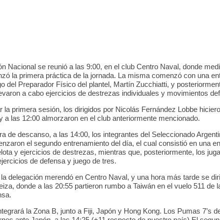
ón Nacional se reunió a las 9:00, en el club Centro Naval, donde me
zó la primera práctica de la jornada. La misma comenzó con una en
go del Preparador Físico del plantel, Martín Zucchiatti, y posteriormen
levaron a cabo ejercicios de destrezas individuales y movimientos de
ar la primera sesión, los dirigidos por Nicolás Fernández Lobbe hicie
, y a las 12:00 almorzaron en el club anteriormente mencionado.
ra de descanso, a las 14:00, los integrantes del Seleccionado Argent
zaron el segundo entrenamiento del día, el cual consistió en una e
lota y ejercicios de destrezas, mientras que, posteriormente, los jug
jercicios de defensa y juego de tres.
, la delegación merendó en Centro Naval, y una hora más tarde se dir
iza, donde a las 20:55 partieron rumbo a Taiwán en el vuelo 511 de 
nsa.
integrará la Zona B, junto a Fiji, Japón y Hong Kong. Los Pumas 7’s d
rnes ante Japón, a las 14:25 (+11 respecto de nuestro país).El segun