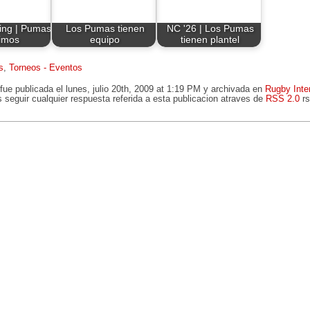
ing | Pumas
Los Pumas tienen
NC '26 | Los Pumas
imos
equipo
tienen plantel
s
,
Torneos - Eventos
fue publicada el lunes, julio 20th, 2009 at 1:19 PM y archivada en
Rugby Inte
 seguir cualquier respuesta referida a esta publicacion atraves de
RSS 2.0
rs