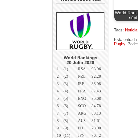
World Rank
sépt
Tags:
Noticia
Esta entrada 
Rugby
. Podes
World Rankings
20 Julio 2026
1
(1)
RSA
93.96
2
(2)
NZL
92.28
3
(3)
IRE
88.08
4
(4)
FRA
87.43
5
(5)
ENG
85.68
6
(6)
SCO
84.78
7
(7)
ARG
83.13
8
(8)
AUS
81.61
9
(9)
FIJ
78.00
10
(11)
JPN
76.42