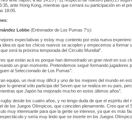
6:35, ante Hong Kong, mientras que cerrará su participación en el pr
las 18:05.
nes:
rnández Lobbe
(Entrenador de Los Pumas 7’s):
mejores expectativas y estoy muy contento por esta nueva experien
 La idea es que los chicos nuevos se acoplen y empecemos a formar 
o que será la próxima temporada del Circuito Mundial”.
res que están acá es porque han demostrado un gran nivel en sus cl
vesando un gran momento. Pretendemos seguir formando jugadores p
leguen al Seleccionado de Los Pumas”.
gran equipo, un rival muy difícil y uno de los mejores del mundo en esta
or lo general sólo participa del Seven que se realiza en su país, per
mientras que Japón ha mejorado mucho en estos últimos años”.
 rugby desde los cuatro años, y no tengo duda de que el espíritu del 
l de los Juegos Olímpicos, que coinciden plenamente. Creo que el 
ulo muy interesante para que la gente se interese, ya que es más fáci
espectáculo y sería muy lindo que se inserte en los Juegos Olímpico