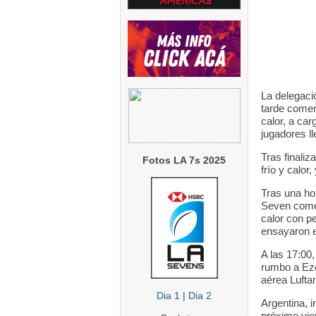
La delegaci
tarde comen
calor, a car
jugadores l
Tras finaliz
Fotos LA 7s 2025
frío y calor
Tras una ho
Seven comen
calor con pe
ensayaron e
A las 17:00
rumbo a Eze
aérea Lufta
Dia 1
|
Dia 2
Argentina, 
próximo vie