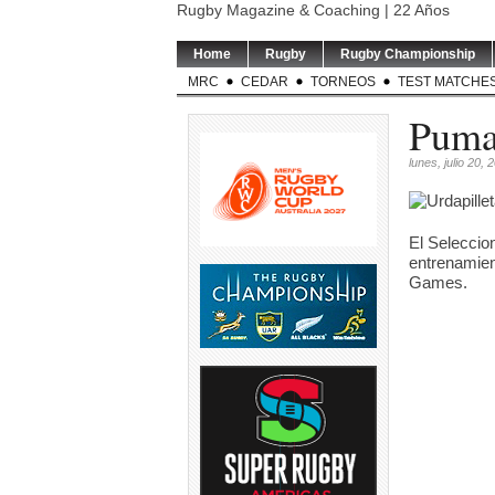
Rugby Magazine & Coaching | 22 Años
Home
Rugby
Rugby Championship
MRC
CEDAR
TORNEOS
TEST MATCHE
Puma
lunes, julio 20, 
El Seleccio
entrenamien
Games.