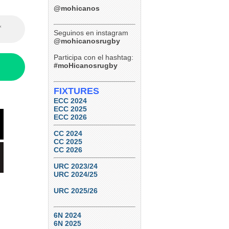
Paraná Rowing Club 24 (Ref:
Agustín Altabe – Cordobesa)
@mohicanos
TDI B – Final – Septiembre
12, 2026
Tucumán Lawn Tennis vs.
Seguinos en instagram
Natación y Gimnasia
@mohicanosrugby
6
0
Participa con el hashtag:
#moHicanosrugby
FIXTURES
ECC 2024
ECC 2025
ECC 2026
CC 2024
CC 2025
CC 2026
URC 2023/24
URC 2024/25
URC 2025/26
6N 2024
6N 2025