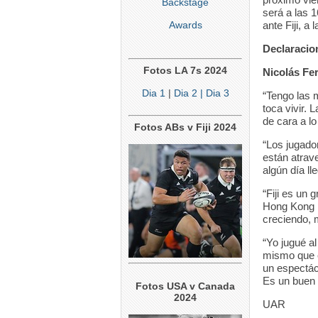
Backstage
será a las 1
Awards
ante Fiji, a 
Declaracio
Fotos LA 7s 2024
Nicolás Fe
Dia 1
|
Dia 2
| Dia 3
“Tengo las 
toca vivir.
de cara a l
Fotos ABs v Fiji 2024
“Los jugado
están atra
algún día l
“Fiji es un 
Hong Kong p
creciendo, 
“Yo jugué al
mismo que e
un espectác
Es un buen 
Fotos USA v Canada
2024
UAR