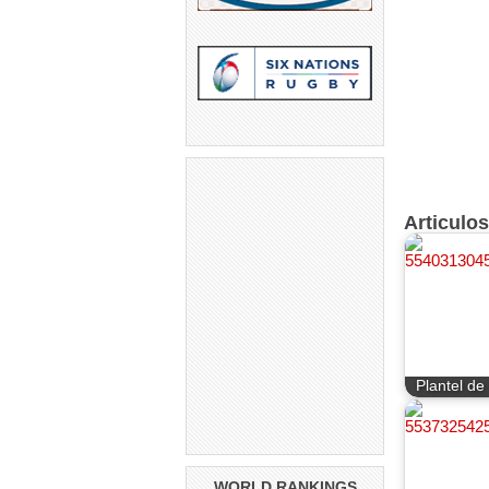
Articulo
Plantel de
WORLD RANKINGS