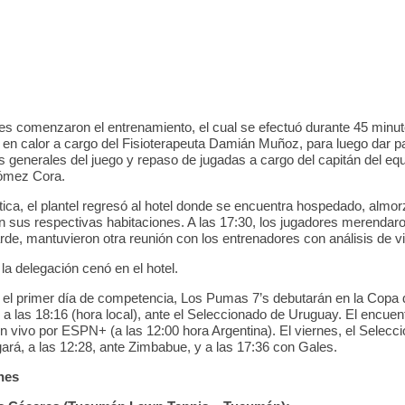
es comenzaron el entrenamiento, el cual se efectuó durante 45 minut
 en calor a cargo del Fisioterapeuta Damián Muñoz, para luego dar p
 generales del juego y repaso de jugadas a cargo del capitán del equ
ómez Cora.
tica, el plantel regresó al hotel donde se encuentra hospedado, almor
 sus respectivas habitaciones. A las 17:30, los jugadores merendaro
rde, mantuvieron otra reunión con los entrenadores con análisis de v
 la delegación cenó en el hotel.
el primer día de competencia, Los Pumas 7’s debutarán en la Copa
 a las 18:16 (hora local), ante el Seleccionado de Uruguay. El encuen
en vivo por ESPN+ (a las 12:00 hora Argentina). El viernes, el Selecc
gará, a las 12:28, ante Zimbabue, y a las 17:36 con Gales.
nes