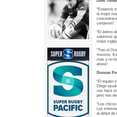
Dino Tomá
“Estamos m
la mejor ma
concentraci
certamen”.
“El ánimo d
sabemos que
mejor rugby
“Tras el Or
mismos. Es 
más y no ba
ahora”.
Duncan For
“El equipo 
Diego ayuda
nos hace no
pero nos de
“Los chicos
Los entrenam
al debut de 