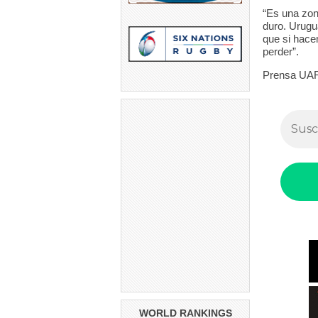
“Es una zon
duro. Urugu
que si hace
perder”.
Prensa UA
WORLD RANKINGS