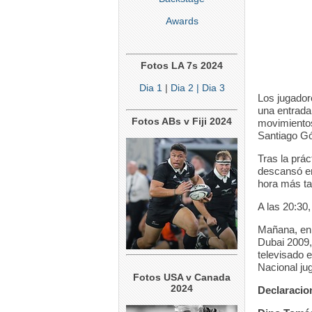
Awards
Fotos LA 7s 2024
Dia 1
|
Dia 2
| Dia 3
Los jugador
una entrada
Fotos ABs v Fiji 2024
movimientos
Santiago G
Tras la prác
descansó en
hora más ta
A las 20:30,
Mañana, en 
Dubai 2009,
televisado 
Nacional ju
Fotos USA v Canada
2024
Declaracio