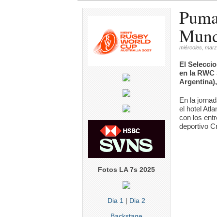
Pumas
Mund
miércoles, marz
El Selecci
en la RWC 
Argentina)
En la jorna
el hotel Atl
con los entr
deportivo C
Fotos LA 7s 2025
Dia 1
|
Dia 2
Backstage