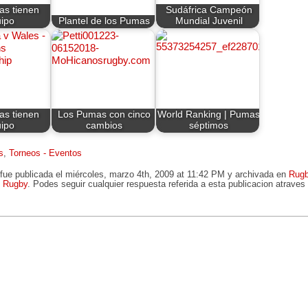
s tienen
Sudáfrica Campeón
ipo
Plantel de los Pumas
Mundial Juvenil
s tienen
Los Pumas con cinco
World Ranking | Pumas
ipo
cambios
séptimos
s
,
Torneos - Eventos
fue publicada el miércoles, marzo 4th, 2009 at 11:42 PM y archivada en
Rug
,
Rugby
. Podes seguir cualquier respuesta referida a esta publicacion atrave