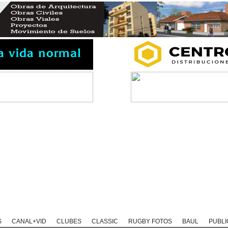
Rugby Classic
Rugby Coaching
Rugby Historias
Rugby Solida
S
CANAL+VID
CLUBES
CLASSIC
RUGBY FOTOS
BAUL
PUBLI