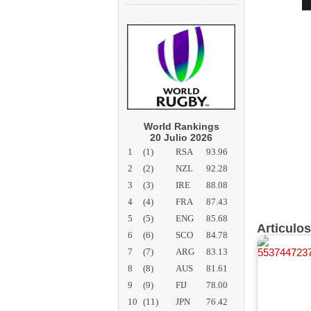
World Rankings
20 Julio 2026
1
(1)
RSA
93.96
2
(2)
NZL
92.28
3
(3)
IRE
88.08
4
(4)
FRA
87.43
5
(5)
ENG
85.68
Articulo
6
(6)
SCO
84.78
7
(7)
ARG
83.13
8
(8)
AUS
81.61
9
(9)
FIJ
78.00
10
(11)
JPN
76.42