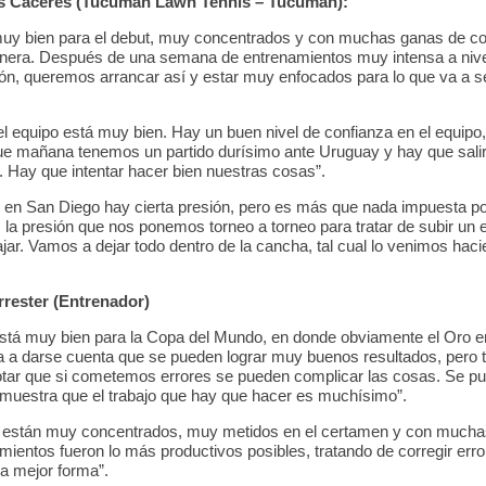
s Cáceres (Tucumán Lawn Tennis – Tucumán):
uy bien para el debut, muy concentrados y con muchas ganas de c
nera. Después de una semana de entrenamientos muy intensa a nive
ón, queremos arrancar así y estar muy enfocados para lo que va a se
el equipo está muy bien. Hay un buen nivel de confianza en el equipo,
 mañana tenemos un partido durísimo ante Uruguay y hay que salir 
. Hay que intentar hacer bien nuestras cosas”.
o en San Diego hay cierta presión, pero es más que nada impuesta p
la presión que nos ponemos torneo a torneo para tratar de subir un 
jar. Vamos a dejar todo dentro de la cancha, tal cual lo venimos hac
rester (Entrenador)
está muy bien para la Copa del Mundo, en donde obviamente el Oro 
 a darse cuenta que se pueden lograr muy buenos resultados, pero 
tar que si cometemos errores se pueden complicar las cosas. Se pu
muestra que el trabajo que hay que hacer es muchísimo”.
 están muy concentrados, muy metidos en el certamen y con mucha
ientos fueron lo más productivos posibles, tratando de corregir error
la mejor forma”.