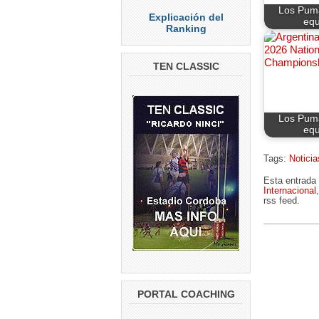
Los Puma
Explicación del
equ
Ranking
TEN CLASSIC
Los Puma
equ
Tags:
Noticia
Esta entrada 
Internacional
rss feed.
PORTAL COACHING