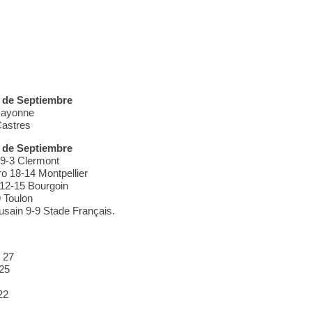
5 de Septiembre
Bayonne
Castres
 de Septiembre
9-3 Clermont
o 18-14 Montpellier
12-15 Bourgoin
9 Toulon
usain 9-9 Stade Français.
 27
25
22