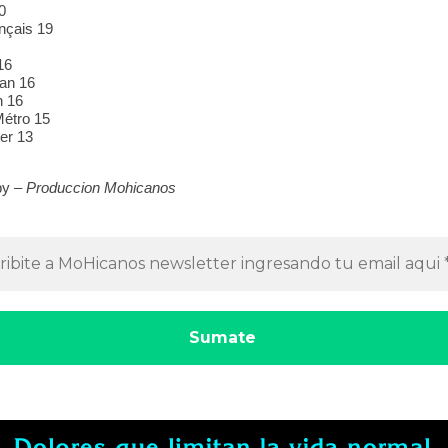
0
nçais 19
16
an 16
n 16
Métro 15
ier 13
by –
Produccion Mohicanos